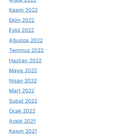
Kasım 2022
Ekim 2022
Eylül 2022
Ağustos 2022
Temmuz 2022
Haziran 2022
Mayıs 2022
Nisan 2022
Mart 2022
Şubat 2022
Ocak 2022
Aralık 2021
Kasım 2021