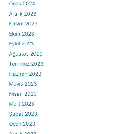
Ocak 2024
Aralık 2023
Kasım 2023
Ekim 2023
Eylül 2023
Ağustos 2023
Temmuz 2023
Haziran 2023
Mayıs 2023
Nisan 2023
Mart 2023
Şubat 2023
Ocak 2023
Aralık 2022