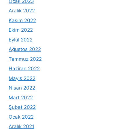
Ocak 2023
Aralık 2022
Kasım 2022
Ekim 2022
Eylül 2022
Ağustos 2022
Temmuz 2022
Haziran 2022
Mayıs 2022
Nisan 2022
Mart 2022
Şubat 2022
Ocak 2022
Aralık 2021