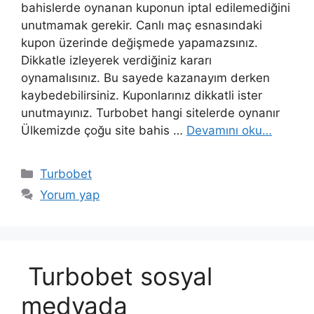
bahislerde oynanan kuponun iptal edilemediğini
unutmamak gerekir. Canlı maç esnasındaki
kupon üzerinde değişmede yapamazsınız.
Dikkatle izleyerek verdiğiniz kararı
oynamalısınız. Bu sayede kazanayım derken
kaybedebilirsiniz. Kuponlarınız dikkatli ister
unutmayınız. Turbobet hangi sitelerde oynanır
Ülkemizde çoğu site bahis …
Devamını oku…
Kategoriler
Turbobet
Yorum yap
Turbobet sosyal
medyada