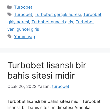
Kategoriler
Turbobet
Etiketler
Turbobet
,
Turbobet gerçek adresi
,
Turbobet
giriş adresi
,
Turbobet güncel giriş
,
Turbobet
yeni güncel giriş
Yorum yap
Turbobet lisanslı bir
bahis sitesi midir
Ocak 20, 2022
Yazarı:
turbobet
Turbobet lisanslı bir bahis sitesi midir Turbobet
lisanslı bir bahis sitesi midir sitesi Amerika