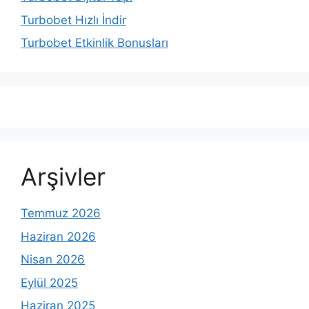
Turbobet Hızlı İndir
Turbobet Etkinlik Bonusları
Arşivler
Temmuz 2026
Haziran 2026
Nisan 2026
Eylül 2025
Haziran 2025