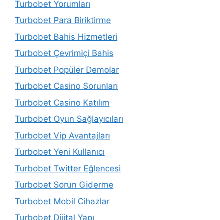
Turbobet Yorumları
Turbobet Para Biriktirme
Turbobet Bahis Hizmetleri
Turbobet Çevrimiçi Bahis
Turbobet Popüler Demolar
Turbobet Casino Sorunları
Turbobet Casino Katılım
Turbobet Oyun Sağlayıcıları
Turbobet Vip Avantajları
Turbobet Yeni Kullanıcı
Turbobet Twitter Eğlencesi
Turbobet Sorun Giderme
Turbobet Mobil Cihazlar
Turbobet Dijital Yapı