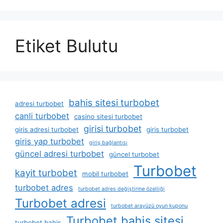
Etiket Bulutu
bahis sitesi turbobet
adresi turbobet
canli turbobet
casino sitesi turbobet
girisi turbobet
giris adresi turbobet
giris turbobet
giris yap turbobet
giriş bağlantısı
güncel adresi turbobet
güncel turbobet
Turbobet
kayit turbobet
mobil turbobet
turbobet adres
turbobet adres değiştirme özelliği
Turbobet adresi
turbobet arayüzü oyun kuponu
Turbobet bahis sitesi
turbobet bahis