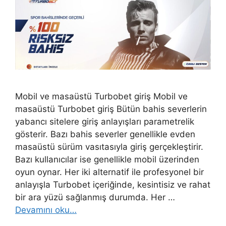
Mobil ve masaüstü Turbobet giriş Mobil ve
masaüstü Turbobet giriş Bütün bahis severlerin
yabancı sitelere giriş anlayışları parametrelik
gösterir. Bazı bahis severler genellikle evden
masaüstü sürüm vasıtasıyla giriş gerçekleştirir.
Bazı kullanıcılar ise genellikle mobil üzerinden
oyun oynar. Her iki alternatif ile profesyonel bir
anlayışla Turbobet içeriğinde, kesintisiz ve rahat
bir ara yüzü sağlanmış durumda. Her …
Devamını oku…