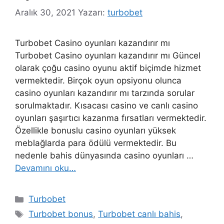
Aralık 30, 2021
Yazarı:
turbobet
Turbobet Casino oyunları kazandırır mı
Turbobet Casino oyunları kazandırır mı Güncel
olarak çoğu casino oyunu aktif biçimde hizmet
vermektedir. Birçok oyun opsiyonu olunca
casino oyunları kazandırır mı tarzında sorular
sorulmaktadır. Kısacası casino ve canlı casino
oyunları şaşırtıcı kazanma fırsatları vermektedir.
Özellikle bonuslu casino oyunları yüksek
meblağlarda para ödülü vermektedir. Bu
nedenle bahis dünyasında casino oyunları …
Devamını oku…
Kategoriler
Turbobet
Etiketler
Turbobet bonus
,
Turbobet canlı bahis
,