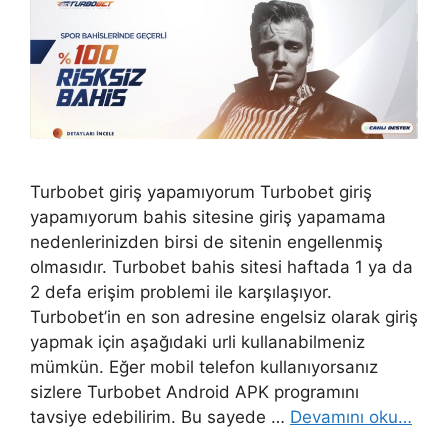
Turbobet giriş yapamıyorum Turbobet giriş
yapamıyorum bahis sitesine giriş yapamama
nedenlerinizden birsi de sitenin engellenmiş
olmasıdır. Turbobet bahis sitesi haftada 1 ya da
2 defa erişim problemi ile karşılaşıyor.
Turbobet’in en son adresine engelsiz olarak giriş
yapmak için aşağıdaki urli kullanabilmeniz
mümkün. Eğer mobil telefon kullanıyorsanız
sizlere Turbobet Android APK programını
tavsiye edebilirim. Bu sayede …
Devamını oku…