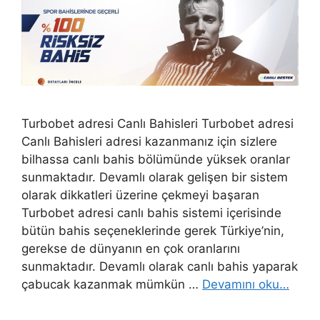
Turbobet adresi Canlı Bahisleri Turbobet adresi
Canlı Bahisleri adresi kazanmanız için sizlere
bilhassa canlı bahis bölümünde yüksek oranlar
sunmaktadır. Devamlı olarak gelişen bir sistem
olarak dikkatleri üzerine çekmeyi başaran
Turbobet adresi canlı bahis sistemi içerisinde
bütün bahis seçeneklerinde gerek Türkiye’nin,
gerekse de dünyanın en çok oranlarını
sunmaktadır. Devamlı olarak canlı bahis yaparak
çabucak kazanmak mümkün …
Devamını oku…