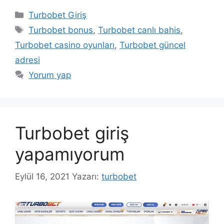
Kategoriler
Turbobet Giriş
Etiketler
Turbobet bonus
,
Turbobet canlı bahis
,
Turbobet casino oyunları
,
Turbobet güncel
adresi
Yorum yap
Turbobet giriş
yapamıyorum
Eylül 16, 2021
Yazarı:
turbobet