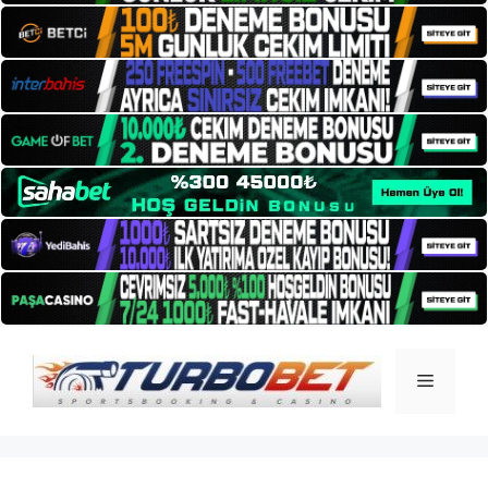
İçeriğe
atla
Menü