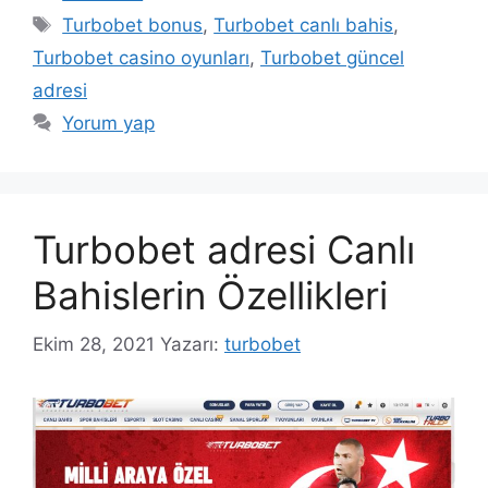
Etiketler
Turbobet bonus
,
Turbobet canlı bahis
,
Turbobet casino oyunları
,
Turbobet güncel
adresi
Yorum yap
Turbobet adresi Canlı
Bahislerin Özellikleri
Ekim 28, 2021
Yazarı:
turbobet