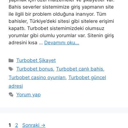
Bahis severler sistemimize giriş yapmanın site
ile ilgili bir problem olduğuna inanıyor. Tüm
bahisler, Türkiye’deki sitesi gibi sitelere erişimi
kapattı. Turbobet sistemimizdeki olumsuz
yorumlar gibi olumlu yorumlar var. Sitenin giriş
adresini kısa …
Devamını oku…
Kategoriler
Turbobet Şikayet
Etiketler
Turbobet bonus
,
Turbobet canlı bahis
,
Turbobet casino oyunları
,
Turbobet güncel
adresi
Yorum yap
Sayfa
Sayfa
1
2
Sonraki
→