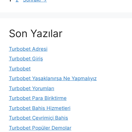
Son Yazılar
Turbobet Adresi
Turbobet Giriş
Turbobet
Turbobet Yasaklanırsa Ne Yapmalıyız
Turbobet Yorumları
Turbobet Para Biriktirme
Turbobet Bahis Hizmetleri
Turbobet Çevrimiçi Bahis
Turbobet Popüler Demolar