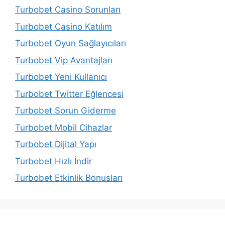
Turbobet Casino Sorunları
Turbobet Casino Katılım
Turbobet Oyun Sağlayıcıları
Turbobet Vip Avantajları
Turbobet Yeni Kullanıcı
Turbobet Twitter Eğlencesi
Turbobet Sorun Giderme
Turbobet Mobil Cihazlar
Turbobet Dijital Yapı
Turbobet Hızlı İndir
Turbobet Etkinlik Bonusları