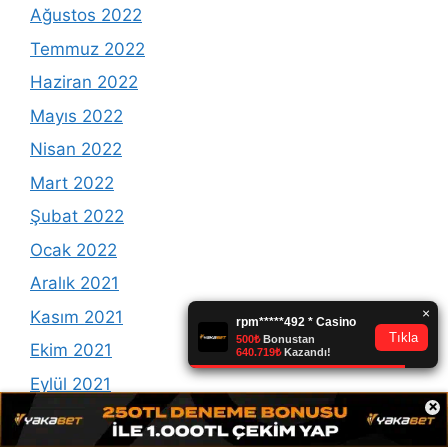
Ağustos 2022
Temmuz 2022
Haziran 2022
Mayıs 2022
Nisan 2022
Mart 2022
Şubat 2022
Ocak 2022
Aralık 2021
Kasım 2021
Ekim 2021
Eylül 2021
×
Ağustos 2021