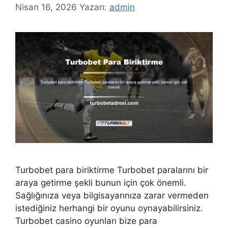
Nisan 16, 2026
Yazarı:
admin
Turbobet para biriktirme Turbobet paralarını bir
araya getirme şekli bunun için çok önemli.
Sağlığınıza veya bilgisayarınıza zarar vermeden
istediğiniz herhangi bir oyunu oynayabilirsiniz.
Turbobet casino oyunları bize para