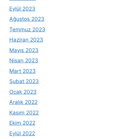
Eylül 2023
Ağustos 2023
Temmuz 2023
Haziran 2023
Mayıs 2023
Nisan 2023
Mart 2023
Şubat 2023
Ocak 2023
Aralık 2022
Kasım 2022
Ekim 2022
Eylül 2022