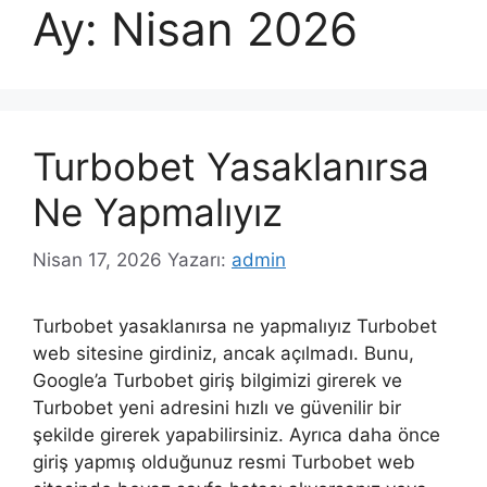
Ay:
Nisan 2026
Turbobet Yasaklanırsa
Ne Yapmalıyız
Nisan 17, 2026
Yazarı:
admin
Turbobet yasaklanırsa ne yapmalıyız Turbobet
web sitesine girdiniz, ancak açılmadı. Bunu,
Google’a Turbobet giriş bilgimizi girerek ve
Turbobet yeni adresini hızlı ve güvenilir bir
şekilde girerek yapabilirsiniz. Ayrıca daha önce
giriş yapmış olduğunuz resmi Turbobet web