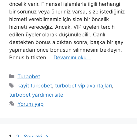
öncelik verir. Finansal işlemlerle ilgili herhangi
bir sorunuz veya öneriniz varsa, size istediğiniz
hizmeti verebilmemiz için size bir öncelik
hizmeti vereceğiz. Ancak, VIP üyeleri tercih
edilen üyeler olarak düşünülebilir. Canlı
destekten bonus aldıktan sonra, başka bir şey
yapmadan önce bonusun silinmesini bekleyin.
Bonus bittikten …
Devamını oku…
Kategoriler
Turbobet
Etiketler
kayit turbobet
,
turbobet vip avantajları
,
turbobet yardımcı site
Yorum yap
Sayfa
Sayfa
1
2
Sonraki
→