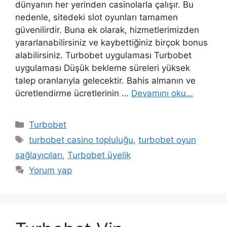
dünyanın her yerinden casinolarla çalışır. Bu
nedenle, sitedeki slot oyunları tamamen
güvenilirdir. Buna ek olarak, hizmetlerimizden
yararlanabilirsiniz ve kaybettiğiniz birçok bonus
alabilirsiniz. Turbobet uygulaması Turbobet
uygulaması Düşük bekleme süreleri yüksek
talep oranlarıyla gelecektir. Bahis almanın ve
ücretlendirme ücretlerinin …
Devamını oku…
Kategoriler
Turbobet
Etiketler
turbobet casino topluluğu
,
turbobet oyun
sağlayıcıları
,
Turbobet üyelik
Yorum yap