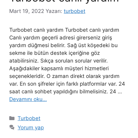
Mart 19, 2022
Yazarı:
turbobet
Turbobet canlı yardım Turbobet canlı yardım
Canlı yardım geçerli adresi girerseniz giriş
yardım düğmesi belirir. Sağ üst köşedeki bu
sekme ile bütün destek içeriğine göz
atabilirsiniz. Sıkça sorulan sorular verilir.
Aşağıdakiler kapsamlı müşteri hizmetleri
seçenekleridir. O zaman direkt olarak yardım
var. En son şifreler için farklı platformlar var. 24
saat canlı sohbet yapıldığını bilmelisiniz. 24 …
Devamını oku…
Kategoriler
Turbobet
Yorum yap