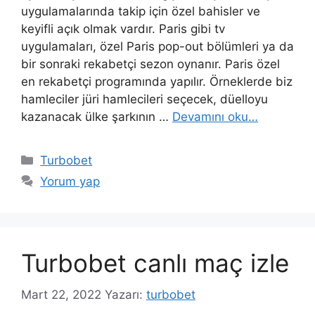
uygulamalarında takip için özel bahisler ve
keyifli açık olmak vardır. Paris gibi tv
uygulamaları, özel Paris pop-out bölümleri ya da
bir sonraki rekabetçi sezon oynanır. Paris özel
en rekabetçi programında yapılır. Örneklerde biz
hamleciler jüri hamlecileri seçecek, düelloyu
kazanacak ülke şarkının …
Devamını oku…
Kategoriler
Turbobet
Yorum yap
Turbobet canlı maç izle
Mart 22, 2022
Yazarı:
turbobet