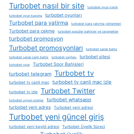
Turbobet nasıl bir site
turbobet oyun i̇çerik
turbobet oyunları
turbobet oyun kuponu
Turbobet para yatirma
turbobet para yatırma yöntemleri
Turbobet para çekme
turbobet popüler bahisler ve seçenekler
turbobet promosyon
Turbobet promosyonları
turbobet sanal bahis
turbobet sitesi
turbobet sanal canlı bahis
turbobet sayfası
Turbobet Spor Bahisleri
turbobet spor
Turbobet tv
turbobet telegram
turbobet tv canli maç izle
turbobet tv canli maç
Turbobet Twitter
turbobet tv izle
turbobet whatsapp
turbobet uygun oranlar
turbobet yeni adres
Turbobet yeni adresi
Turbobet yeni güncel giriş
turbobet yeni kayıtlı adresi
Turbobet Üyelik Süreci