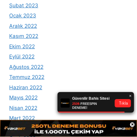
Şubat 2023
Ocak 2023
Aralık 2022
Kasım 2022
Ekim 2022
Eylül 2022
Ağustos 2022
Temmuz 2022
Haziran 2022
Mayıs 2022
Nisan 2022
Mart 2022
×
Şubat 2022