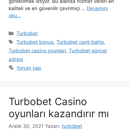
görebilmek istiyor. Bu alanda hizmet veren en
kaliteli ve en güvenilir çevrimiçi …
Devamını
oku…
Kategoriler
Turbobet
Etiketler
Turbobet bonus
,
Turbobet canlı bahis
,
Turbobet casino oyunları
,
Turbobet güncel
adresi
Yorum yap
Turbobet Casino
oyunları kazandırır mı
Aralık 30, 2021
Yazarı:
turbobet