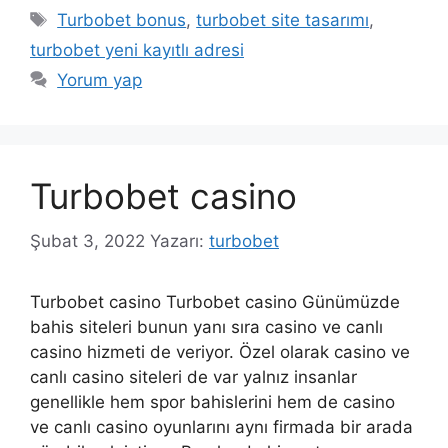
Etiketler
Turbobet bonus
,
turbobet site tasarımı
,
turbobet yeni kayıtlı adresi
Yorum yap
Turbobet casino
Şubat 3, 2022
Yazarı:
turbobet
Turbobet casino Turbobet casino Günümüzde
bahis siteleri bunun yanı sıra casino ve canlı
casino hizmeti de veriyor. Özel olarak casino ve
canlı casino siteleri de var yalnız insanlar
genellikle hem spor bahislerini hem de casino
ve canlı casino oyunlarını aynı firmada bir arada