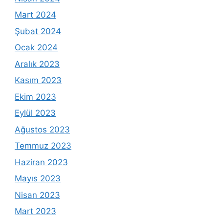
Mart 2024
Şubat 2024
Ocak 2024
Aralık 2023
Kasım 2023
Ekim 2023
Eylül 2023
Ağustos 2023
Temmuz 2023
Haziran 2023
Mayıs 2023
Nisan 2023
Mart 2023