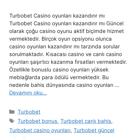
Turbobet Casino oyunları kazandırır mı
Turbobet Casino oyunları kazandırır mı Güncel
olarak çoğu casino oyunu aktif biçimde hizmet
vermektedir. Birçok oyun opsiyonu olunca
casino oyunları kazandırır mı tarzında sorular
sorulmaktadır. Kısacası casino ve canlı casino
oyunları şaşırtıcı kazanma fırsatları vermektedir.
Özellikle bonuslu casino oyunları yüksek
meblağlarda para ödülü vermektedir. Bu
nedenle bahis dünyasında casino oyunları …
Devamını oku…
Kategoriler
Turbobet
Etiketler
Turbobet bonus
,
Turbobet canlı bahis
,
Turbobet casino oyunları
,
Turbobet güncel