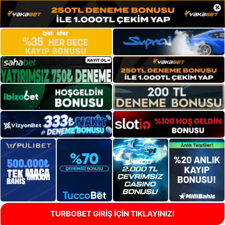
×
TURBOBET GİRİŞ İÇİN TIKLAYINIZ!