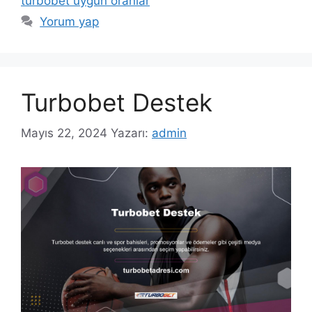
turbobet uygun oranlar
Yorum yap
Turbobet Destek
Mayıs 22, 2024
Yazarı:
admin