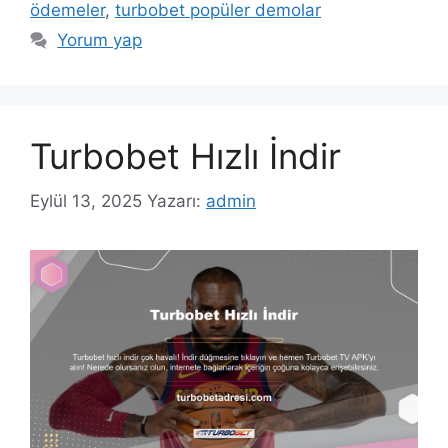
ödemeler
,
turbobet popüler demolar
Yorum yap
Turbobet Hızlı İndir
Eylül 13, 2025
Yazarı:
admin