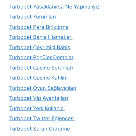
Turbobet Yasaklanırsa Ne Yapmalıyız
Turbobet Yorumları
Turbobet Para Biriktirme
Turbobet Bahis Hizmetleri
Turbobet Çevrimiçi Bahis
Turbobet Popüler Demolar
Turbobet Casino Sorunları
Turbobet Casino Katılım
Turbobet Oyun Sağlayıcıları
Turbobet Vip Avantajları
Turbobet Yeni Kullanıcı
Turbobet Twitter Eğlencesi
Turbobet Sorun Giderme