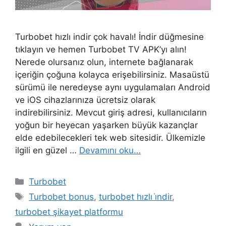
Turbobet hızlı indir çok havalı! İndir düğmesine
tıklayın ve hemen Turbobet TV APK’yı alın!
Nerede olursanız olun, internete bağlanarak
içeriğin çoğuna kolayca erişebilirsiniz. Masaüstü
sürümü ile neredeyse aynı uygulamaları Android
ve iOS cihazlarınıza ücretsiz olarak
indirebilirsiniz. Mevcut giriş adresi, kullanıcıların
yoğun bir heyecan yaşarken büyük kazançlar
elde edebilecekleri tek web sitesidir. Ülkemizle
ilgili en güzel …
Devamını oku…
Kategoriler
Turbobet
Etiketler
Turbobet bonus
,
turbobet hızlı i̇ndir
,
turbobet şikayet platformu