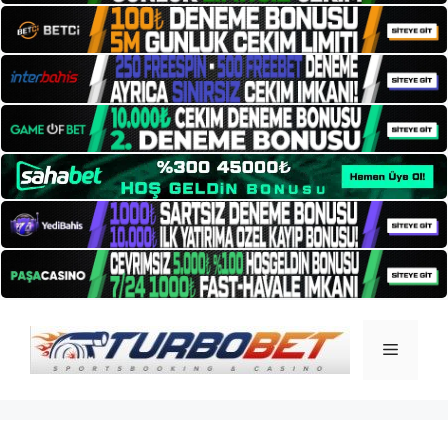
İçeriğe
atla
Menü