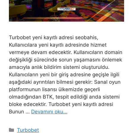
Turbobet yeni kayıtlı adresi seobahis,
Kullanıcılara yeni kayıtlı adresinde hizmet
vermeye devam edecektir. Kullanıcıların domain
değişikliği sürecinde sorun yaşamasını önlemek
amacıyla anlık bildirim sistemi oluşturuldu.
Kullanıcıların yeni bir giriş adresine geçişle ilgili
aşağıdaki ayrıntıları bilmesi gerekir: Sanal oyun
platformunun lisansı ülkemizde geçerli
olmadığından BTK, tespit edildiği anda sistemi
bloke edecektir. Turbobet yeni kayıtlı adresi
Bunun …
Devamını oku…
Kategoriler
Turbobet