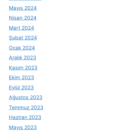
Mayıs 2024
Nisan 2024
Mart 2024
Şubat 2024
Ocak 2024
Aralık 2023
Kasım 2023
Ekim 2023
Eylül 2023
Ağustos 2023
Temmuz 2023
Haziran 2023
Mayıs 2023