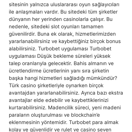
sitesinin yalnızca uluslararası oyun sağlayıcıları
ile anlaşmaları vardır. Bu sitedeki tüm şirketler
dünyanın her yerinden casinolarla çalışır. Bu
nedenle, sitedeki slot oyunları tamamen
güvenilirdir. Buna ek olarak, hizmetlerimizden
yararlanabilirsiniz ve kaybettiğiniz birçok bonus
alabilirsiniz. Turbobet uygulaması Turbobet
uygulaması Düşük bekleme süreleri yüksek
talep oranlarıyla gelecektir. Bahis almanın ve
ücretlendirme ücretlerinin yanı sıra şirketin
başka hangi hizmetleri sağladığı mümkündür?
Türk casino şirketleriyle oynarken birçok
avantajdan yararlanabilirsiniz. Ayrıca bazı ekstra
avantajlar elde edebilir ve kaybettiklerinizi
kurtarabilirsiniz. Madencilik süreci, yeni madeni
paraların oluşturulması ve blockchain’e
eklenmesinin yöntemidir. Turbobet para almak
kolay ve güvenlidir ve rulet ve casino seven