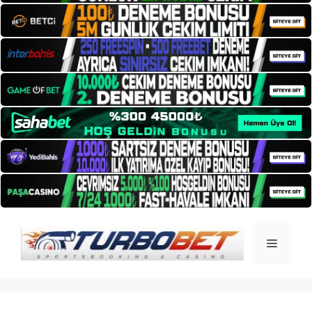
İçeriğe
atla
Menü