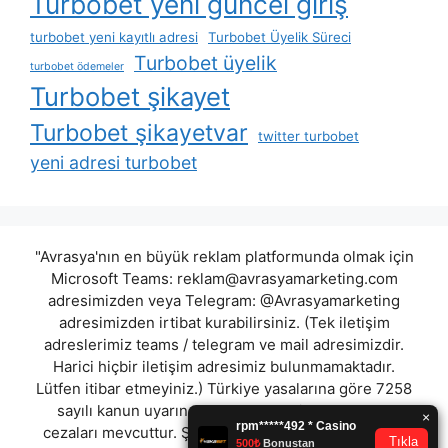
Turbobet yeni güncel giriş
turbobet yeni kayıtlı adresi
Turbobet Üyelik Süreci
Turbobet üyelik
turbobet ödemeler
Turbobet şikayet
Turbobet şikayetvar
twitter turbobet
yeni adresi turbobet
"Avrasya'nın en büyük reklam platformunda olmak için
Microsoft Teams:
reklam@avrasyamarketing.com
adresimizden veya Telegram: @Avrasyamarketing
adresimizden irtibat kurabilirsiniz. (Tek iletişim
adreslerimiz teams / telegram ve mail adresimizdir.
Harici hiçbir iletişim adresimiz bulunmamaktadır.
Lütfen itibar etmeyiniz.) Türkiye yasalarına göre 7258
sayılı kanun uyarınca yasa dışı bahis oynamanın
cezaları mevcuttur. Şu an bulunduğunuz site hiç bir