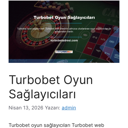
Turbobet Oyun
Sağlayıcıları
Nisan 13, 2026
Yazarı:
admin
Turbobet oyun sağlayıcıları Turbobet web