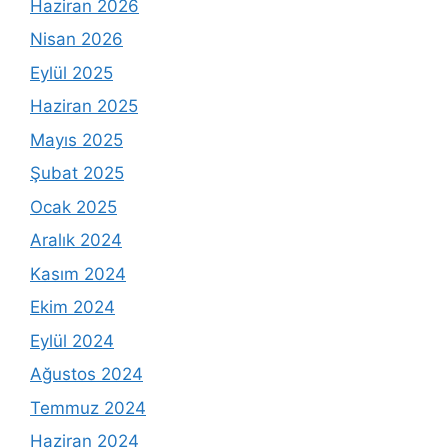
Haziran 2026
Nisan 2026
Eylül 2025
Haziran 2025
Mayıs 2025
Şubat 2025
Ocak 2025
Aralık 2024
Kasım 2024
Ekim 2024
Eylül 2024
Ağustos 2024
Temmuz 2024
Haziran 2024