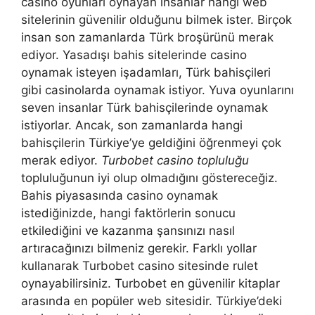
casino oyunları oynayan insanlar hangi web
sitelerinin güvenilir olduğunu bilmek ister. Birçok
insan son zamanlarda Türk broşürünü merak
ediyor. Yasadışı bahis sitelerinde casino
oynamak isteyen işadamları, Türk bahisçileri
gibi casinolarda oynamak istiyor. Yuva oyunlarını
seven insanlar Türk bahisçilerinde oynamak
istiyorlar. Ancak, son zamanlarda hangi
bahisçilerin Türkiye’ye geldiğini öğrenmeyi çok
merak ediyor.
Turbobet casino topluluğu
topluluğunun iyi olup olmadığını göstereceğiz.
Bahis piyasasında casino oynamak
istediğinizde, hangi faktörlerin sonucu
etkilediğini ve kazanma şansınızı nasıl
artıracağınızı bilmeniz gerekir. Farklı yollar
kullanarak Turbobet casino sitesinde rulet
oynayabilirsiniz. Turbobet en güvenilir kitaplar
arasında en popüler web sitesidir. Türkiye’deki