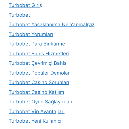
Turbobet Giriş
Turbobet
Turbobet Yasaklanırsa Ne Yapmalıyız
Turbobet Yorumları
Turbobet Para Biriktirme
Turbobet Bahis Hizmetleri
Turbobet Çevrimiçi Bahis
Turbobet Popüler Demolar
Turbobet Casino Sorunları
Turbobet Casino Katılım
Turbobet Oyun Sağlayıcıları
Turbobet Vip Avantajları
Turbobet Yeni Kullanıcı