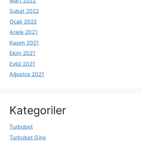
Mart 2022
Şubat 2022
Ocak 2022
Aralık 2021
Kasım 2021
Ekim 2021
Eylül 2021
Ağustos 2021
Kategoriler
Turbobet
Turbobet Giriş