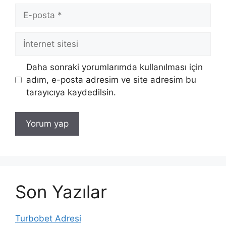
E-
posta
İnternet
sitesi
Daha sonraki yorumlarımda kullanılması için
adım, e-posta adresim ve site adresim bu
tarayıcıya kaydedilsin.
Son Yazılar
Turbobet Adresi