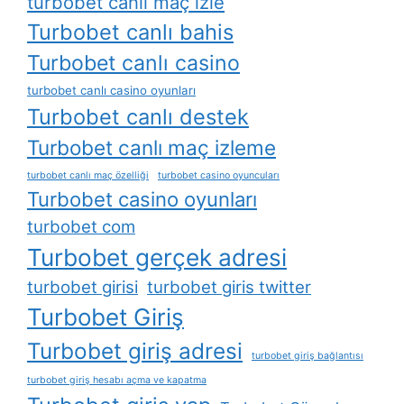
turbobet canli maç izle
Turbobet canlı bahis
Turbobet canlı casino
turbobet canlı casino oyunları
Turbobet canlı destek
Turbobet canlı maç izleme
turbobet canlı maç özelliği
turbobet casino oyuncuları
Turbobet casino oyunları
turbobet com
Turbobet gerçek adresi
turbobet girisi
turbobet giris twitter
Turbobet Giriş
Turbobet giriş adresi
turbobet giriş bağlantısı
turbobet giriş hesabı açma ve kapatma