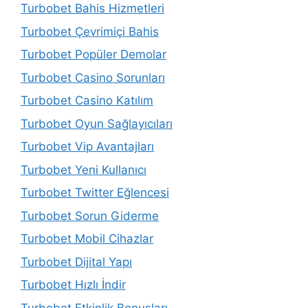
Turbobet Bahis Hizmetleri
Turbobet Çevrimiçi Bahis
Turbobet Popüler Demolar
Turbobet Casino Sorunları
Turbobet Casino Katılım
Turbobet Oyun Sağlayıcıları
Turbobet Vip Avantajları
Turbobet Yeni Kullanıcı
Turbobet Twitter Eğlencesi
Turbobet Sorun Giderme
Turbobet Mobil Cihazlar
Turbobet Dijital Yapı
Turbobet Hızlı İndir
Turbobet Etkinlik Bonusları