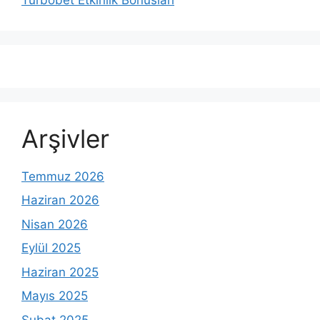
Arşivler
Temmuz 2026
Haziran 2026
Nisan 2026
Eylül 2025
Haziran 2025
Mayıs 2025
Şubat 2025