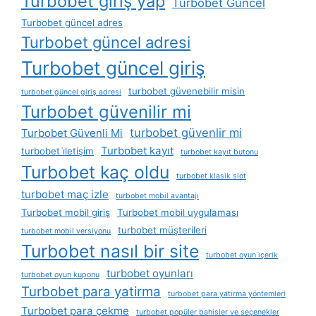
Turbobet giriş yap
Turbobet Güncel
Turbobet güncel adres
Turbobet güncel adresi
Turbobet güncel giriş
turbobet güvenebilir misin
turbobet güncel giriş adresi
Turbobet güvenilir mi
turbobet güvenlir mi
Turbobet Güvenli Mi
Turbobet kayıt
turbobet i̇letişim
turbobet kayıt butonu
Turbobet kaç oldu
turbobet klasik slot
turbobet maç izle
turbobet mobil avantajı
Turbobet mobil giriş
Turbobet mobil uygulaması
turbobet müşterileri
turbobet mobil versiyonu
Turbobet nasıl bir site
turbobet oyun i̇çerik
turbobet oyunları
turbobet oyun kuponu
Turbobet para yatirma
turbobet para yatırma yöntemleri
Turbobet para çekme
turbobet popüler bahisler ve seçenekler