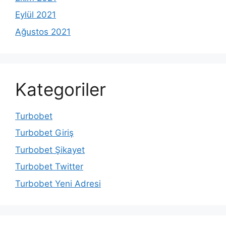
Eylül 2021
Ağustos 2021
Kategoriler
Turbobet
Turbobet Giriş
Turbobet Şikayet
Turbobet Twitter
Turbobet Yeni Adresi