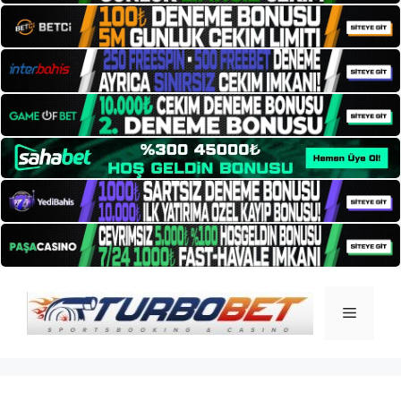
İçeriğe
atla
Menü