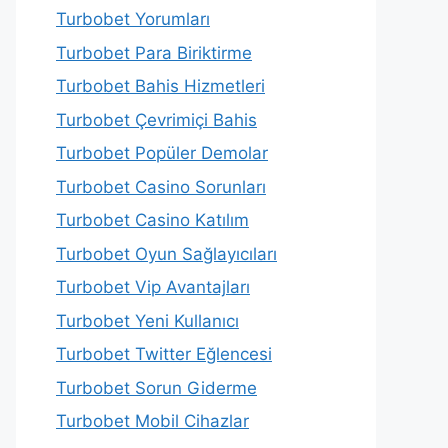
Turbobet Yorumları
Turbobet Para Biriktirme
Turbobet Bahis Hizmetleri
Turbobet Çevrimiçi Bahis
Turbobet Popüler Demolar
Turbobet Casino Sorunları
Turbobet Casino Katılım
Turbobet Oyun Sağlayıcıları
Turbobet Vip Avantajları
Turbobet Yeni Kullanıcı
Turbobet Twitter Eğlencesi
Turbobet Sorun Giderme
Turbobet Mobil Cihazlar