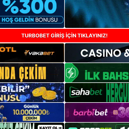
TURBOBET GİRİŞ İÇİN TIKLAYINIZ!