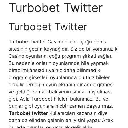
Turbobet Twitter
Turbobet Twitter
Turbobet twitter Casino hileleri çoğu bahis
sitesinin geçim kaynağıdır. Siz de biliyorsunuz ki
Casino oyunlarını çoğu program şirketi sağlar.
Bu nedenle onların oyunlarında hile yapmak
biraz imkânsızdır yalnız daha bilinmedik
program şirketleri oyunlarında bu tarz hileler
olabilir. Örneğin oyun ekranın bir anda gitmesi
ve geldiği zaman bakiyenin sıfırlanmış olması
gibi. Asla Turbobet hileleri bulunmaz. Bu ve
bunlar gibi oyunlara hiçbir zaman başvurmaz.
Turbobet twitter
Kullanıcıları kazansın diye
daha da elinden gelenin en iyisini yapar. Artık
burada oyunları oynayarak gelir elde