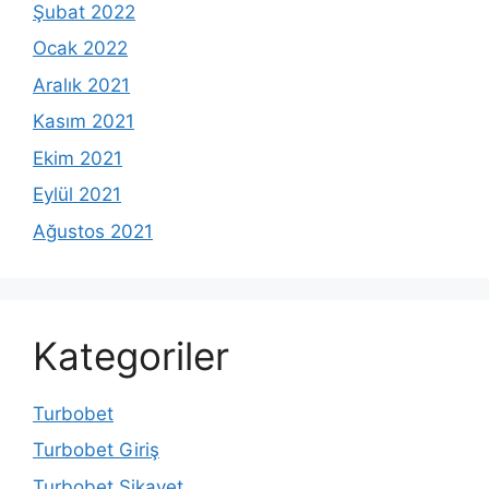
Şubat 2022
Ocak 2022
Aralık 2021
Kasım 2021
Ekim 2021
Eylül 2021
Ağustos 2021
Kategoriler
Turbobet
Turbobet Giriş
Turbobet Şikayet