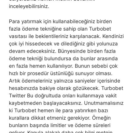
inceleyebilirsiniz.
Para yatırmak için kullanabileceğiniz birden
fazla ödeme tekniğine sahip olan Turbobet
vasıtası ile beklentileriniz karşılanacak. Kendinizi
çok iyi hissedecek ve dilediğiniz gibi yolunuza
devam edeceksiniz. Bünyesinde birden fazla
ödeme tekniği bulundursa da bunlar arasında
en fazla hemen kullanılıyor. Bunun sebebi çok
hızlı bir prosedür üstünlüğü sunuyor olması.
Artık ödemeleriniz yalnızca saniyeler içerisinde
hesabınızda bakiye olarak gözükecek. Turbobet
Twitter Bu doğrultuda onları kullanmaya vakit
kaybetmeden başlayacaksınız. Unutmamalısınız
ki Turbobet hemen ile para yatırırken bazı
kurallara dikkat etmeniz gerekiyor. Örneğin
bunların başında limitler ve ödeme süreleri
geliyor. Konula alakalı daha çok bilgi metnin