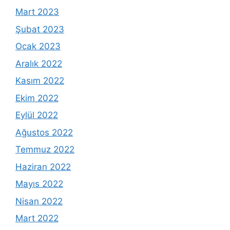
Mart 2023
Şubat 2023
Ocak 2023
Aralık 2022
Kasım 2022
Ekim 2022
Eylül 2022
Ağustos 2022
Temmuz 2022
Haziran 2022
Mayıs 2022
Nisan 2022
Mart 2022