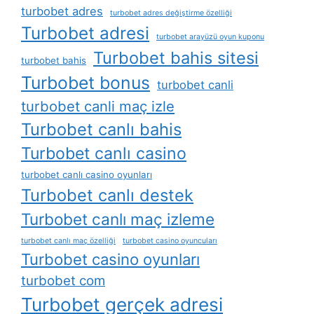
turbobet adres
turbobet adres değiştirme özelliği
Turbobet adresi
turbobet arayüzü oyun kuponu
Turbobet bahis sitesi
turbobet bahis
Turbobet bonus
turbobet canli
turbobet canli maç izle
Turbobet canlı bahis
Turbobet canlı casino
turbobet canlı casino oyunları
Turbobet canlı destek
Turbobet canlı maç izleme
turbobet canlı maç özelliği
turbobet casino oyuncuları
Turbobet casino oyunları
turbobet com
Turbobet gerçek adresi