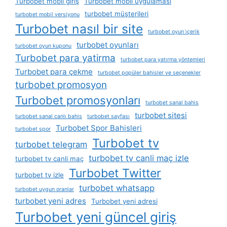
Turbobet mobil giriş
Turbobet mobil uygulaması
turbobet müşterileri
turbobet mobil versiyonu
Turbobet nasıl bir site
turbobet oyun i̇çerik
turbobet oyunları
turbobet oyun kuponu
Turbobet para yatirma
turbobet para yatırma yöntemleri
Turbobet para çekme
turbobet popüler bahisler ve seçenekler
turbobet promosyon
Turbobet promosyonları
turbobet sanal bahis
turbobet sitesi
turbobet sanal canlı bahis
turbobet sayfası
Turbobet Spor Bahisleri
turbobet spor
Turbobet tv
turbobet telegram
turbobet tv canli maç izle
turbobet tv canli maç
Turbobet Twitter
turbobet tv izle
turbobet whatsapp
turbobet uygun oranlar
turbobet yeni adres
Turbobet yeni adresi
Turbobet yeni güncel giriş