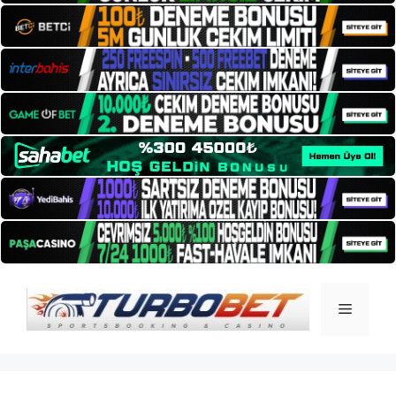
İçeriğe
atla
Menü