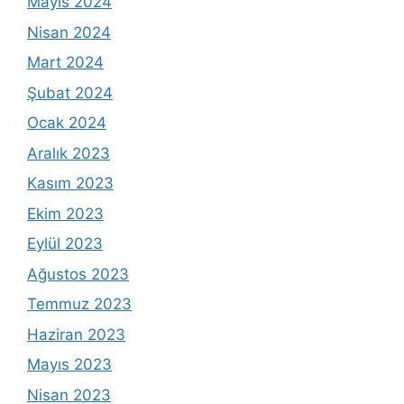
Mayıs 2024
Nisan 2024
Mart 2024
Şubat 2024
Ocak 2024
Aralık 2023
Kasım 2023
Ekim 2023
Eylül 2023
Ağustos 2023
Temmuz 2023
Haziran 2023
Mayıs 2023
Nisan 2023