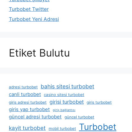
Turbobet Twitter
Turbobet Yeni Adresi
Etiket Bulutu
bahis sitesi turbobet
adresi turbobet
canli turbobet
casino sitesi turbobet
girisi turbobet
giris adresi turbobet
giris turbobet
giris yap turbobet
giriş bağlantısı
güncel adresi turbobet
güncel turbobet
Turbobet
kayit turbobet
mobil turbobet