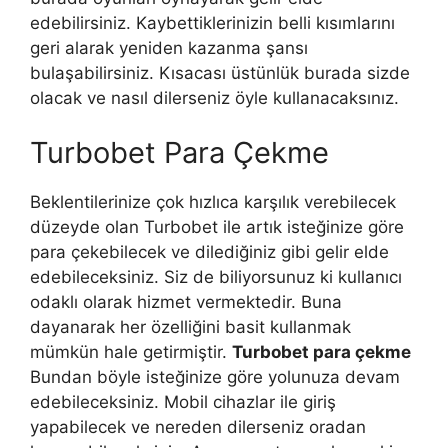
edebilirsiniz. Kaybettiklerinizin belli kısımlarını
geri alarak yeniden kazanma şansı
bulaşabilirsiniz. Kısacası üstünlük burada sizde
olacak ve nasıl dilerseniz öyle kullanacaksınız.
Turbobet Para Çekme
Beklentilerinize çok hızlıca karşılık verebilecek
düzeyde olan Turbobet ile artık isteğinize göre
para çekebilecek ve dilediğiniz gibi gelir elde
edebileceksiniz. Siz de biliyorsunuz ki kullanıcı
odaklı olarak hizmet vermektedir. Buna
dayanarak her özelliğini basit kullanmak
mümkün hale getirmiştir.
Turbobet para çekme
Bundan böyle isteğinize göre yolunuza devam
edebileceksiniz. Mobil cihazlar ile giriş
yapabilecek ve nereden dilerseniz oradan