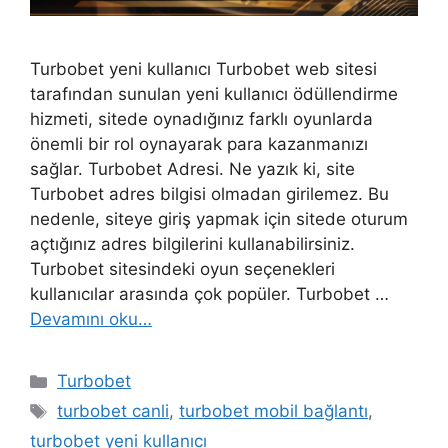
Turbobet yeni kullanıcı Turbobet web sitesi
tarafından sunulan yeni kullanıcı ödüllendirme
hizmeti, sitede oynadığınız farklı oyunlarda
önemli bir rol oynayarak para kazanmanızı
sağlar. Turbobet Adresi. Ne yazık ki, site
Turbobet adres bilgisi olmadan girilemez. Bu
nedenle, siteye giriş yapmak için sitede oturum
açtığınız adres bilgilerini kullanabilirsiniz.
Turbobet sitesindeki oyun seçenekleri
kullanıcılar arasında çok popüler. Turbobet …
Devamını oku…
Kategoriler
Turbobet
Etiketler
turbobet canli
,
turbobet mobil bağlantı
,
turbobet yeni kullanıcı