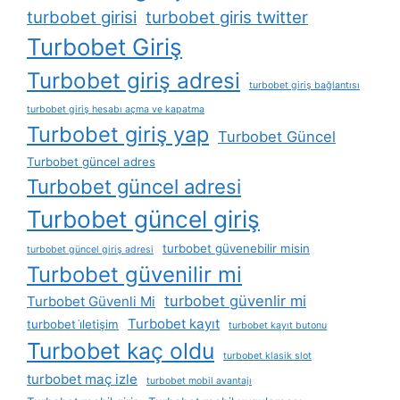
turbobet girisi
turbobet giris twitter
Turbobet Giriş
Turbobet giriş adresi
turbobet giriş bağlantısı
turbobet giriş hesabı açma ve kapatma
Turbobet giriş yap
Turbobet Güncel
Turbobet güncel adres
Turbobet güncel adresi
Turbobet güncel giriş
turbobet güvenebilir misin
turbobet güncel giriş adresi
Turbobet güvenilir mi
turbobet güvenlir mi
Turbobet Güvenli Mi
Turbobet kayıt
turbobet i̇letişim
turbobet kayıt butonu
Turbobet kaç oldu
turbobet klasik slot
turbobet maç izle
turbobet mobil avantajı