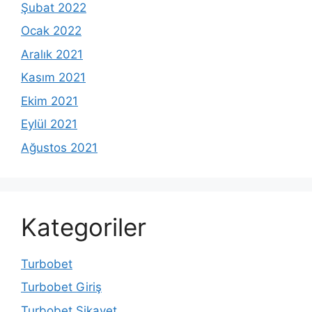
Şubat 2022
Ocak 2022
Aralık 2021
Kasım 2021
Ekim 2021
Eylül 2021
Ağustos 2021
Kategoriler
Turbobet
Turbobet Giriş
Turbobet Şikayet