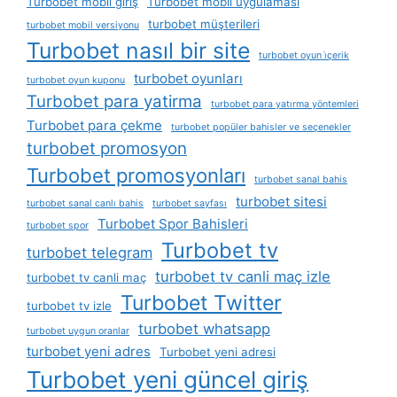
Turbobet mobil giriş
Turbobet mobil uygulaması
turbobet müşterileri
turbobet mobil versiyonu
Turbobet nasıl bir site
turbobet oyun i̇çerik
turbobet oyunları
turbobet oyun kuponu
Turbobet para yatirma
turbobet para yatırma yöntemleri
Turbobet para çekme
turbobet popüler bahisler ve seçenekler
turbobet promosyon
Turbobet promosyonları
turbobet sanal bahis
turbobet sitesi
turbobet sanal canlı bahis
turbobet sayfası
Turbobet Spor Bahisleri
turbobet spor
Turbobet tv
turbobet telegram
turbobet tv canli maç izle
turbobet tv canli maç
Turbobet Twitter
turbobet tv izle
turbobet whatsapp
turbobet uygun oranlar
turbobet yeni adres
Turbobet yeni adresi
Turbobet yeni güncel giriş