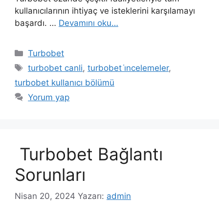
kullanıcılarının ihtiyaç ve isteklerini karşılamayı
başardı. …
Devamını oku…
Kategoriler
Turbobet
Etiketler
turbobet canli
,
turbobet i̇ncelemeler
,
turbobet kullanıcı bölümü
Yorum yap
Turbobet Bağlantı
Sorunları
Nisan 20, 2024
Yazarı:
admin