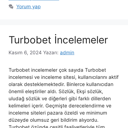
Yorum yap
Turbobet İncelemeler
Kasım 6, 2024
Yazarı:
admin
Turbobet incelemeler çok sayıda Turbobet
incelemesi ve inceleme sitesi, kullanıcılarını aktif
olarak desteklemektedir. Binlerce kullanıcıdan
önemli eleştiriler aldı. Sözlük, Ekşi sözlük,
uludağ sözlük ve diğerleri gibi farklı dillerden
kelimeleri içerir. Geçmişte derecelendirme ve
inceleme siteleri pazara özeldi ve minimum
düzeyde olumsuz geri bildirim alıyordu.
Turbobet özünde çeşitli faaliyetleriyle tüm