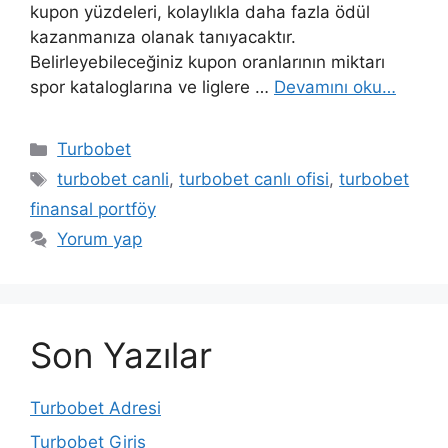
kupon yüzdeleri, kolaylıkla daha fazla ödül
kazanmanıza olanak tanıyacaktır.
Belirleyebileceğiniz kupon oranlarının miktarı
spor kataloglarına ve liglere …
Devamını oku…
Kategoriler
Turbobet
Etiketler
turbobet canli
,
turbobet canlı ofisi
,
turbobet
finansal portföy
Yorum yap
Son Yazılar
Turbobet Adresi
Turbobet Giriş