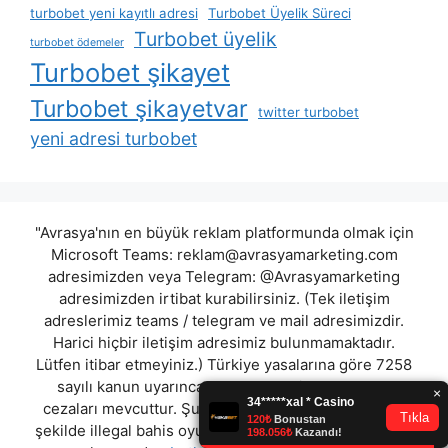
turbobet yeni kayıtlı adresi
Turbobet Üyelik Süreci
Turbobet üyelik
turbobet ödemeler
Turbobet şikayet
Turbobet şikayetvar
twitter turbobet
yeni adresi turbobet
"Avrasya'nın en büyük reklam platformunda olmak için
Microsoft Teams:
reklam@avrasyamarketing.com
adresimizden veya Telegram: @Avrasyamarketing
adresimizden irtibat kurabilirsiniz. (Tek iletişim
adreslerimiz teams / telegram ve mail adresimizdir.
Harici hiçbir iletişim adresimiz bulunmamaktadır.
Lütfen itibar etmeyiniz.) Türkiye yasalarına göre 7258
sayılı kanun uyarınca yasa dışı bahis oynamanın
cezaları mevcuttur. Şu an bulunduğunuz site hiç bir
şekilde illegal bahis oyunları oynatmıyor ve oynamaya