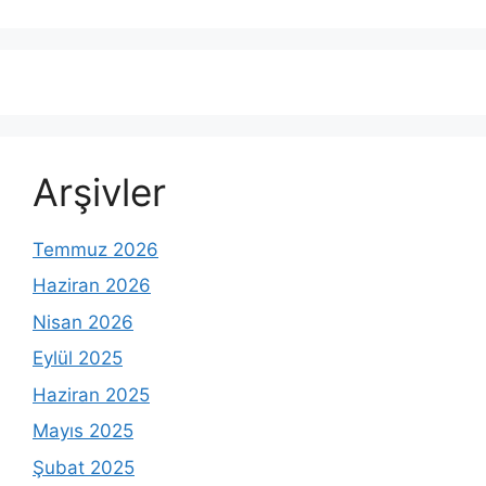
Arşivler
Temmuz 2026
Haziran 2026
Nisan 2026
Eylül 2025
Haziran 2025
Mayıs 2025
Şubat 2025