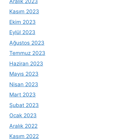
Aralık 2023
Kasım 2023
Ekim 2023
Eylül 2023
Ağustos 2023
Temmuz 2023
Haziran 2023
Mayıs 2023
Nisan 2023
Mart 2023
Şubat 2023
Ocak 2023
Aralık 2022
Kasım 2022