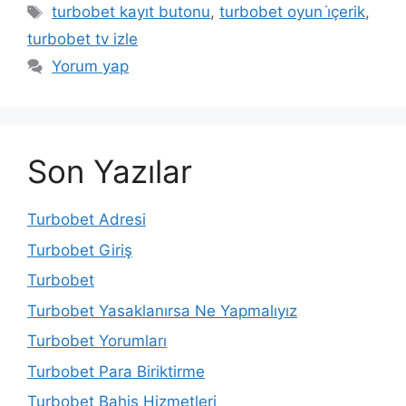
Etiketler
turbobet kayıt butonu
,
turbobet oyun i̇çerik
,
turbobet tv izle
Yorum yap
Son Yazılar
Turbobet Adresi
Turbobet Giriş
Turbobet
Turbobet Yasaklanırsa Ne Yapmalıyız
Turbobet Yorumları
Turbobet Para Biriktirme
Turbobet Bahis Hizmetleri