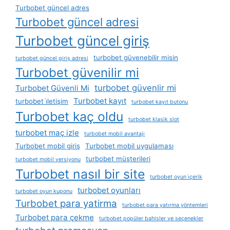
Turbobet güncel adres
Turbobet güncel adresi
Turbobet güncel giriş
turbobet güvenebilir misin
turbobet güncel giriş adresi
Turbobet güvenilir mi
turbobet güvenlir mi
Turbobet Güvenli Mi
Turbobet kayıt
turbobet i̇letişim
turbobet kayıt butonu
Turbobet kaç oldu
turbobet klasik slot
turbobet maç izle
turbobet mobil avantajı
Turbobet mobil giriş
Turbobet mobil uygulaması
turbobet müşterileri
turbobet mobil versiyonu
Turbobet nasıl bir site
turbobet oyun i̇çerik
turbobet oyunları
turbobet oyun kuponu
Turbobet para yatirma
turbobet para yatırma yöntemleri
Turbobet para çekme
turbobet popüler bahisler ve seçenekler