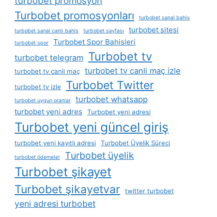
turbobet promosyon
Turbobet promosyonları
turbobet sanal bahis
turbobet sitesi
turbobet sanal canlı bahis
turbobet sayfası
Turbobet Spor Bahisleri
turbobet spor
Turbobet tv
turbobet telegram
turbobet tv canli maç izle
turbobet tv canli maç
Turbobet Twitter
turbobet tv izle
turbobet whatsapp
turbobet uygun oranlar
turbobet yeni adres
Turbobet yeni adresi
Turbobet yeni güncel giriş
turbobet yeni kayıtlı adresi
Turbobet Üyelik Süreci
Turbobet üyelik
turbobet ödemeler
Turbobet şikayet
Turbobet şikayetvar
twitter turbobet
yeni adresi turbobet