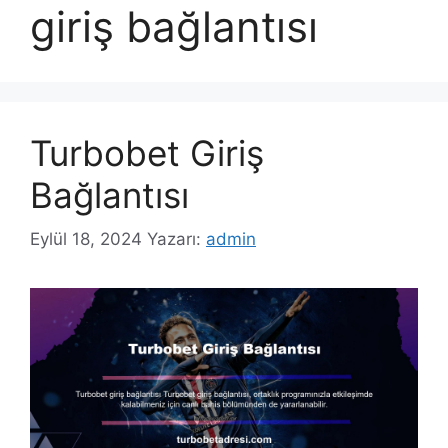
giriş bağlantısı
Turbobet Giriş
Bağlantısı
Eylül 18, 2024
Yazarı:
admin