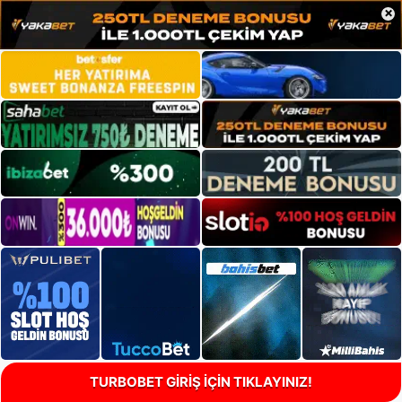
×
TURBOBET GİRİŞ İÇİN TIKLAYINIZ!