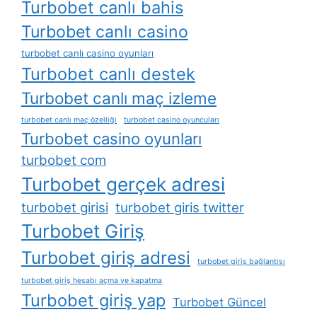
Turbobet canlı bahis
Turbobet canlı casino
turbobet canlı casino oyunları
Turbobet canlı destek
Turbobet canlı maç izleme
turbobet canlı maç özelliği
turbobet casino oyuncuları
Turbobet casino oyunları
turbobet com
Turbobet gerçek adresi
turbobet girisi
turbobet giris twitter
Turbobet Giriş
Turbobet giriş adresi
turbobet giriş bağlantısı
turbobet giriş hesabı açma ve kapatma
Turbobet giriş yap
Turbobet Güncel