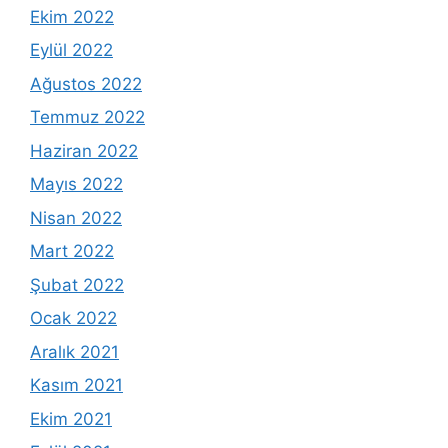
Ekim 2022
Eylül 2022
Ağustos 2022
Temmuz 2022
Haziran 2022
Mayıs 2022
Nisan 2022
Mart 2022
Şubat 2022
Ocak 2022
Aralık 2021
Kasım 2021
Ekim 2021