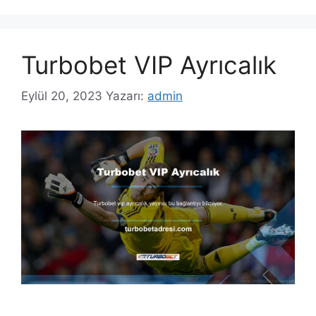
Turbobet VIP Ayrıcalık
Eylül 20, 2023
Yazarı:
admin