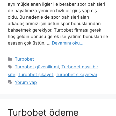
ayrı müjdelenen ligler ile beraber spor bahisleri
de hayatımıza yeniden hızlı bir giriş yapmış
oldu. Bu nedenle de spor bahisleri alan
arkadaşlarımız için üstün spor bonuslarından
bahsetmek gerekiyor. Turbobet firması gerek
hoş geldin bonusu gerek ise yatırım bonusları ile
esasen çok üstün. …
Devamını oku…
Kategoriler
Turbobet
Etiketler
Turbobet güvenilir mi
,
Turbobet nasıl bir
site
,
Turbobet şikayet
,
Turbobet şikayetvar
Yorum yap
Turbobet ödeme