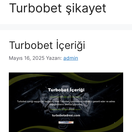
Turbobet şikayet
Turbobet İçeriği
Mayıs 16, 2025
Yazarı:
admin