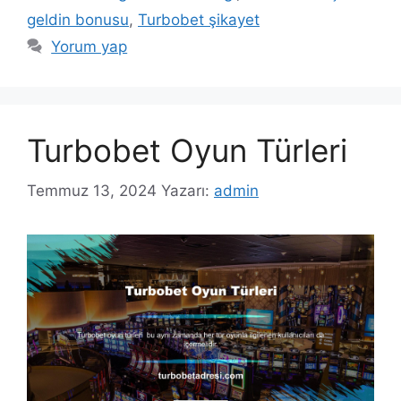
geldin bonusu
,
Turbobet şikayet
Yorum yap
Turbobet Oyun Türleri
Temmuz 13, 2024
Yazarı:
admin