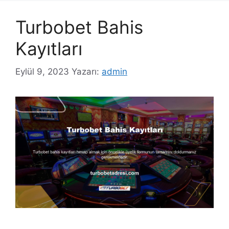
Turbobet Bahis
Kayıtları
Eylül 9, 2023
Yazarı:
admin