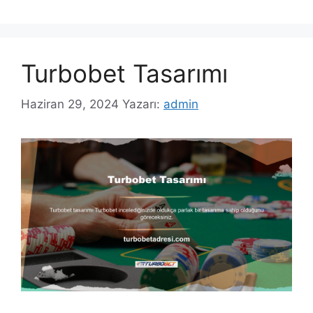
Turbobet Tasarımı
Haziran 29, 2024
Yazarı:
admin