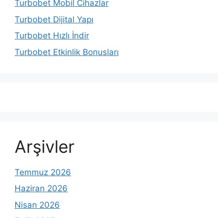
Turbobet Mobil Cihazlar
Turbobet Dijital Yapı
Turbobet Hızlı İndir
Turbobet Etkinlik Bonusları
Arşivler
Temmuz 2026
Haziran 2026
Nisan 2026