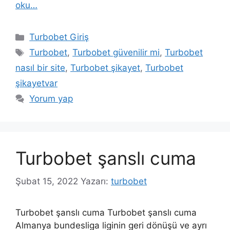
oku…
Kategoriler
Turbobet Giriş
Etiketler
Turbobet
,
Turbobet güvenilir mi
,
Turbobet
nasıl bir site
,
Turbobet şikayet
,
Turbobet
şikayetvar
Yorum yap
Turbobet şanslı cuma
Şubat 15, 2022
Yazarı:
turbobet
Turbobet şanslı cuma Turbobet şanslı cuma
Almanya bundesliga liginin geri dönüşü ve ayrı