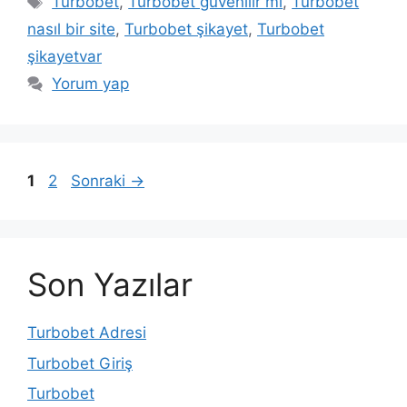
Turbobet
,
Turbobet güvenilir mi
,
Turbobet
nasıl bir site
,
Turbobet şikayet
,
Turbobet
şikayetvar
Yorum yap
Sayfa
Sayfa
1
2
Sonraki
→
Son Yazılar
Turbobet Adresi
Turbobet Giriş
Turbobet