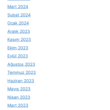
Mart 2024
Şubat 2024
Ocak 2024
Aralık 2023
Kasım 2023
Ekim 2023
Eylül 2023
Ağustos 2023
Temmuz 2023
Haziran 2023
Mayıs 2023
Nisan 2023
Mart 2023