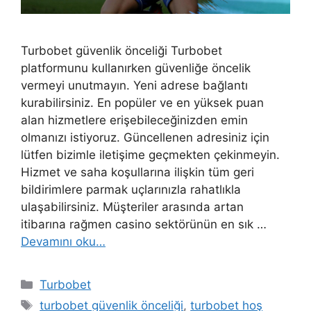
Turbobet güvenlik önceliği Turbobet
platformunu kullanırken güvenliğe öncelik
vermeyi unutmayın. Yeni adrese bağlantı
kurabilirsiniz. En popüler ve en yüksek puan
alan hizmetlere erişebileceğinizden emin
olmanızı istiyoruz. Güncellenen adresiniz için
lütfen bizimle iletişime geçmekten çekinmeyin.
Hizmet ve saha koşullarına ilişkin tüm geri
bildirimlere parmak uçlarınızla rahatlıkla
ulaşabilirsiniz. Müşteriler arasında artan
itibarına rağmen casino sektörünün en sık …
Devamını oku…
Kategoriler
Turbobet
Etiketler
turbobet güvenlik önceliği
,
turbobet hoş