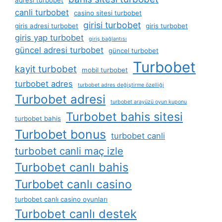
canli turbobet
casino sitesi turbobet
girisi turbobet
giris adresi turbobet
giris turbobet
giris yap turbobet
giriş bağlantısı
güncel adresi turbobet
güncel turbobet
Turbobet
kayit turbobet
mobil turbobet
turbobet adres
turbobet adres değiştirme özelliği
Turbobet adresi
turbobet arayüzü oyun kuponu
Turbobet bahis sitesi
turbobet bahis
Turbobet bonus
turbobet canli
turbobet canli maç izle
Turbobet canlı bahis
Turbobet canlı casino
turbobet canlı casino oyunları
Turbobet canlı destek