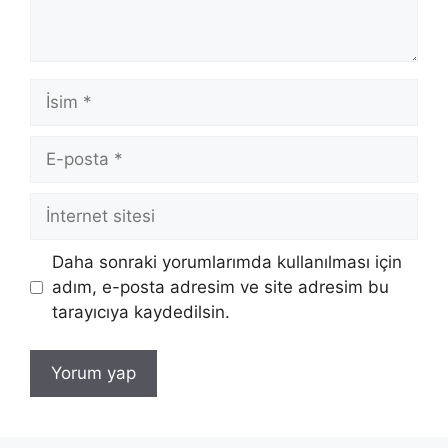
İsim
E-
posta
İnternet
sitesi
Daha sonraki yorumlarımda kullanılması için
adım, e-posta adresim ve site adresim bu
tarayıcıya kaydedilsin.