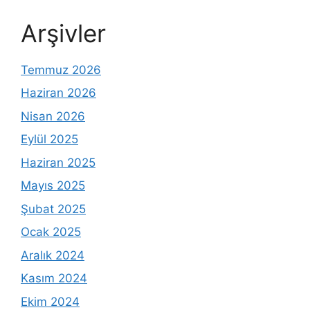
Arşivler
Temmuz 2026
Haziran 2026
Nisan 2026
Eylül 2025
Haziran 2025
Mayıs 2025
Şubat 2025
Ocak 2025
Aralık 2024
Kasım 2024
Ekim 2024