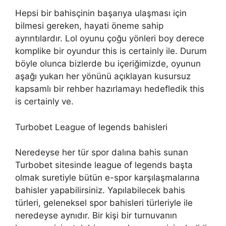
Hepsi bir bahisçinin başarıya ulaşması için
bilmesi gereken, hayati öneme sahip
ayrıntılardır. Lol oyunu çoğu yönleri boy derece
komplike bir oyundur this is certainly ile. Durum
böyle olunca bizlerde bu içeriğimizde, oyunun
aşağı yukarı her yönünü açıklayan kusursuz
kapsamlı bir rehber hazırlamayı hedefledik this
is certainly ve.
Turbobet League of legends bahisleri
Neredeyse her tür spor dalına bahis sunan
Turbobet sitesinde league of legends başta
olmak suretiyle bütün e-spor karşılaşmalarına
bahisler yapabilirsiniz. Yapılabilecek bahis
türleri, geleneksel spor bahisleri türleriyle ile
neredeyse aynıdır. Bir kişi bir turnuvanın