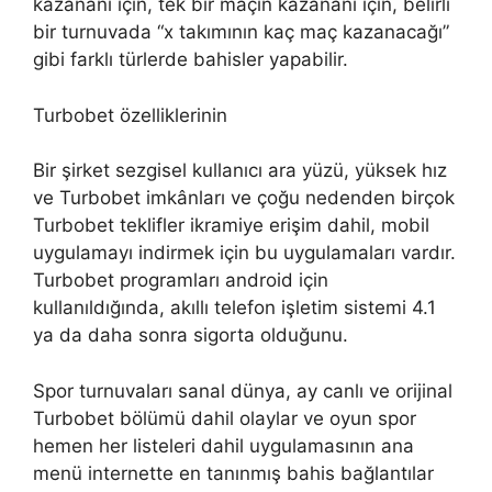
kazananı için, tek bir maçın kazananı için, belirli
bir turnuvada “x takımının kaç maç kazanacağı”
gibi farklı türlerde bahisler yapabilir.
Turbobet özelliklerinin
Bir şirket sezgisel kullanıcı ara yüzü, yüksek hız
ve Turbobet imkânları ve çoğu nedenden birçok
Turbobet teklifler ikramiye erişim dahil, mobil
uygulamayı indirmek için bu uygulamaları vardır.
Turbobet programları android için
kullanıldığında, akıllı telefon işletim sistemi 4.1
ya da daha sonra sigorta olduğunu.
Spor turnuvaları sanal dünya, ay canlı ve orijinal
Turbobet bölümü dahil olaylar ve oyun spor
hemen her listeleri dahil uygulamasının ana
menü internette en tanınmış bahis bağlantılar