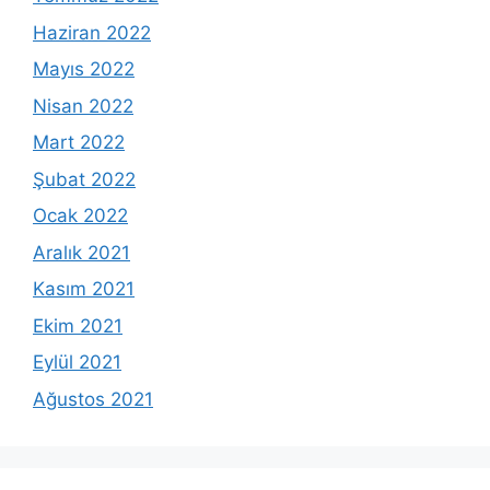
Haziran 2022
Mayıs 2022
Nisan 2022
Mart 2022
Şubat 2022
Ocak 2022
Aralık 2021
Kasım 2021
Ekim 2021
Eylül 2021
Ağustos 2021