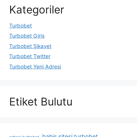
Kategoriler
Turbobet
Turbobet Giriş
Turbobet Şikayet
Turbobet Twitter
Turbobet Yeni Adresi
Etiket Bulutu
bahis sitesi turbobet
adresi turbobet