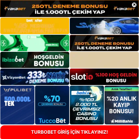
×
TURBOBET GİRİŞ İÇİN TIKLAYINIZ!