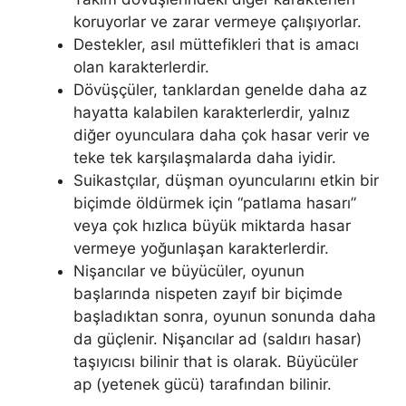
koruyorlar ve zarar vermeye çalışıyorlar.
Destekler, asıl müttefikleri that is amacı
olan karakterlerdir.
Dövüşçüler, tanklardan genelde daha az
hayatta kalabilen karakterlerdir, yalnız
diğer oyunculara daha çok hasar verir ve
teke tek karşılaşmalarda daha iyidir.
Suikastçılar, düşman oyuncularını etkin bir
biçimde öldürmek için “patlama hasarı”
veya çok hızlıca büyük miktarda hasar
vermeye yoğunlaşan karakterlerdir.
Nişancılar ve büyücüler, oyunun
başlarında nispeten zayıf bir biçimde
başladıktan sonra, oyunun sonunda daha
da güçlenir. Nişancılar ad (saldırı hasar)
taşıyıcısı bilinir that is olarak. Büyücüler
ap (yetenek gücü) tarafından bilinir.