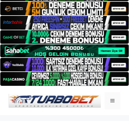
İçeriğe
atla
Menü