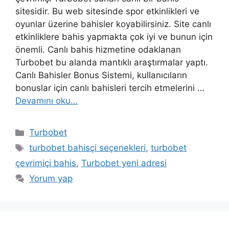
sitesidir. Bu web sitesinde spor etkinlikleri ve
oyunlar üzerine bahisler koyabilirsiniz. Site canlı
etkinliklere bahis yapmakta çok iyi ve bunun için
önemli. Canlı bahis hizmetine odaklanan
Turbobet bu alanda mantıklı araştırmalar yaptı.
Canlı Bahisler Bonus Sistemi, kullanıcıların
bonuslar için canlı bahisleri tercih etmelerini …
Devamını oku…
Kategoriler
Turbobet
Etiketler
turbobet bahisçi seçenekleri
,
turbobet
çevrimiçi bahis
,
Turbobet yeni adresi
Yorum yap