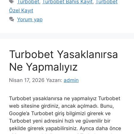
Etiketler
Turbobet
,
Turbobet Bahis Kayıt
,
Turbobet
Özel Kayıt
Yorum yap
Turbobet Yasaklanırsa
Ne Yapmalıyız
Nisan 17, 2026
Yazarı:
admin
Turbobet yasaklanırsa ne yapmalıyız Turbobet
web sitesine girdiniz, ancak açılmadı. Bunu,
Google’a Turbobet giriş bilgimizi girerek ve
Turbobet yeni adresini hızlı ve güvenilir bir
şekilde girerek yapabilirsiniz. Ayrıca daha önce