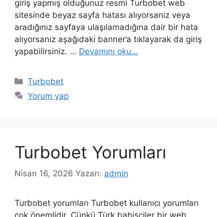
giriş yapmış olduğunuz resmi Turbobet web
sitesinde beyaz sayfa hatası alıyorsanız veya
aradığınız sayfaya ulaşılamadığına dair bir hata
alıyorsanız aşağıdaki banner’a tıklayarak da giriş
yapabilirsiniz. …
Devamını oku…
Kategoriler
Turbobet
Yorum yap
Turbobet Yorumları
Nisan 16, 2026
Yazarı:
admin
Turbobet yorumları Turbobet kullanıcı yorumları
çok önemlidir. Çünkü Türk bahisçiler bir web