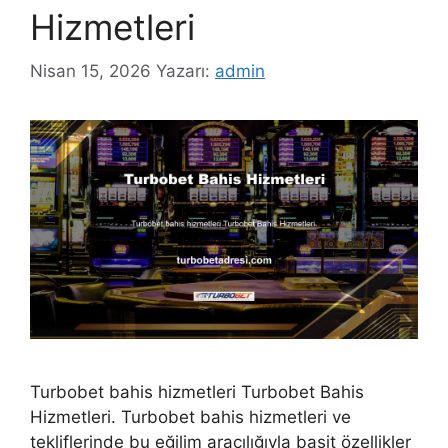
Hizmetleri
Nisan 15, 2026
Yazarı:
admin
Turbobet bahis hizmetleri Turbobet Bahis
Hizmetleri. Turbobet bahis hizmetleri ve
tekliflerinde bu eğilim aracılığıyla basit özellikler