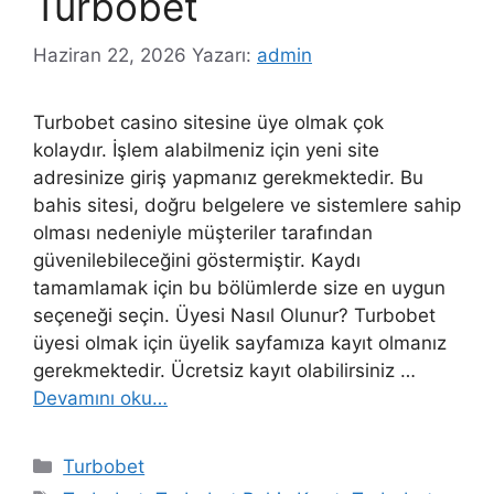
Turbobet
Haziran 22, 2026
Yazarı:
admin
Turbobet casino sitesine üye olmak çok
kolaydır. İşlem alabilmeniz için yeni site
adresinize giriş yapmanız gerekmektedir. Bu
bahis sitesi, doğru belgelere ve sistemlere sahip
olması nedeniyle müşteriler tarafından
güvenilebileceğini göstermiştir. Kaydı
tamamlamak için bu bölümlerde size en uygun
seçeneği seçin. Üyesi Nasıl Olunur? Turbobet
üyesi olmak için üyelik sayfamıza kayıt olmanız
gerekmektedir. Ücretsiz kayıt olabilirsiniz …
Devamını oku…
Kategoriler
Turbobet