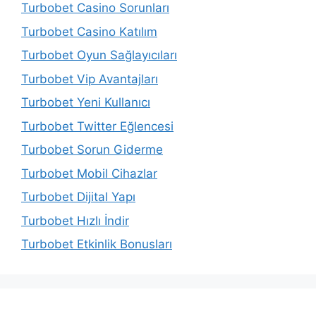
Turbobet Casino Sorunları
Turbobet Casino Katılım
Turbobet Oyun Sağlayıcıları
Turbobet Vip Avantajları
Turbobet Yeni Kullanıcı
Turbobet Twitter Eğlencesi
Turbobet Sorun Giderme
Turbobet Mobil Cihazlar
Turbobet Dijital Yapı
Turbobet Hızlı İndir
Turbobet Etkinlik Bonusları