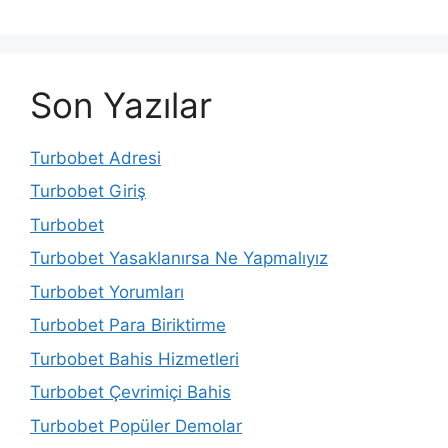
Son Yazılar
Turbobet Adresi
Turbobet Giriş
Turbobet
Turbobet Yasaklanırsa Ne Yapmalıyız
Turbobet Yorumları
Turbobet Para Biriktirme
Turbobet Bahis Hizmetleri
Turbobet Çevrimiçi Bahis
Turbobet Popüler Demolar