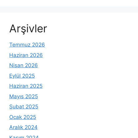
Arşivler
Temmuz 2026
Haziran 2026
Nisan 2026
Eylül 2025
Haziran 2025
Mayıs 2025
Şubat 2025
Ocak 2025
Aralık 2024
Kasım 2024