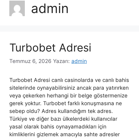
admin
Turbobet Adresi
Temmuz 6, 2026
Yazarı:
admin
Turbobet Adresi canlı casinolarda ve canlı bahis
sitelerinde oynayabilirsiniz ancak para yatırırken
veya çekerken herhangi bir belge göstermenize
gerek yoktur. Turbobet farklı konuşmasına ne
sebep oldu? Adres kullandığım tek adres.
Türkiye ve diğer bazı ülkelerdeki kullanıcılar
yasal olarak bahis oynayamadıkları için
kimliklerini gizlemek amacıyla sahte adresler