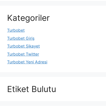
Kategoriler
Turbobet
Turbobet Giriş
Turbobet Şikayet
Turbobet Twitter
Turbobet Yeni Adresi
Etiket Bulutu