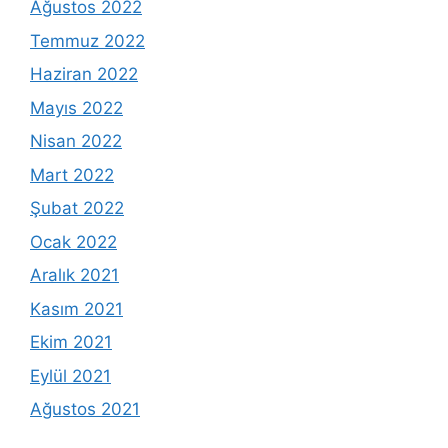
Ağustos 2022
Temmuz 2022
Haziran 2022
Mayıs 2022
Nisan 2022
Mart 2022
Şubat 2022
Ocak 2022
Aralık 2021
Kasım 2021
Ekim 2021
Eylül 2021
Ağustos 2021