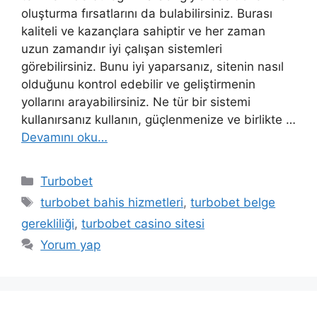
oluşturma fırsatlarını da bulabilirsiniz. Burası
kaliteli ve kazançlara sahiptir ve her zaman
uzun zamandır iyi çalışan sistemleri
görebilirsiniz. Bunu iyi yaparsanız, sitenin nasıl
olduğunu kontrol edebilir ve geliştirmenin
yollarını arayabilirsiniz. Ne tür bir sistemi
kullanırsanız kullanın, güçlenmenize ve birlikte …
Devamını oku…
Kategoriler
Turbobet
Etiketler
turbobet bahis hizmetleri
,
turbobet belge
gerekliliği
,
turbobet casino sitesi
Yorum yap