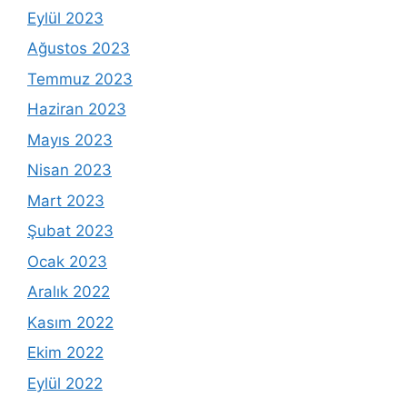
Eylül 2023
Ağustos 2023
Temmuz 2023
Haziran 2023
Mayıs 2023
Nisan 2023
Mart 2023
Şubat 2023
Ocak 2023
Aralık 2022
Kasım 2022
Ekim 2022
Eylül 2022