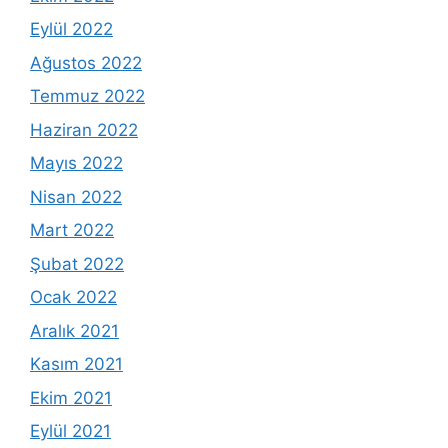
Eylül 2022
Ağustos 2022
Temmuz 2022
Haziran 2022
Mayıs 2022
Nisan 2022
Mart 2022
Şubat 2022
Ocak 2022
Aralık 2021
Kasım 2021
Ekim 2021
Eylül 2021