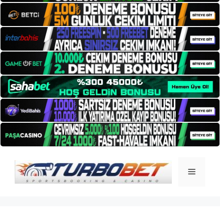
İçeriğe
atla
Menü