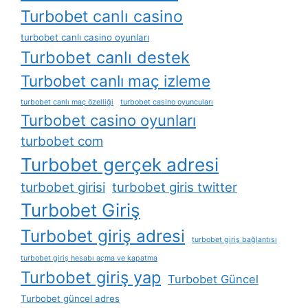
Turbobet canlı casino
turbobet canlı casino oyunları
Turbobet canlı destek
Turbobet canlı maç izleme
turbobet canlı maç özelliği
turbobet casino oyuncuları
Turbobet casino oyunları
turbobet com
Turbobet gerçek adresi
turbobet girisi
turbobet giris twitter
Turbobet Giriş
Turbobet giriş adresi
turbobet giriş bağlantısı
turbobet giriş hesabı açma ve kapatma
Turbobet giriş yap
Turbobet Güncel
Turbobet güncel adres