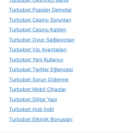
Turbobet Popüler Demolar
Turbobet Casino Sorunları
Turbobet Casino Katılım
Turbobet Oyun Sağlayıcıları
Turbobet Vip Avantajları
Turbobet Yeni Kullanıcı
Turbobet Twitter Eğlencesi
Turbobet Sorun Giderme
Turbobet Mobil Cihazlar
Turbobet Dijital Yapı
Turbobet Hızlı İndir
Turbobet Etkinlik Bonusları