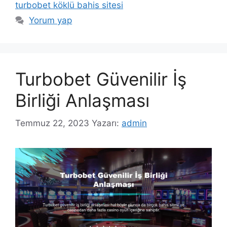
turbobet köklü bahis sitesi
Yorum yap
Turbobet Güvenilir İş
Birliği Anlaşması
Temmuz 22, 2023
Yazarı:
admin