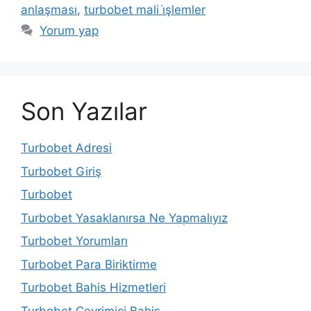
anlaşması
,
turbobet mali i̇şlemler
Yorum yap
Son Yazılar
Turbobet Adresi
Turbobet Giriş
Turbobet
Turbobet Yasaklanırsa Ne Yapmalıyız
Turbobet Yorumları
Turbobet Para Biriktirme
Turbobet Bahis Hizmetleri
Turbobet Çevrimiçi Bahis