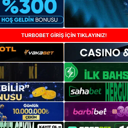
TURBOBET GİRİŞ İÇİN TIKLAYINIZ!