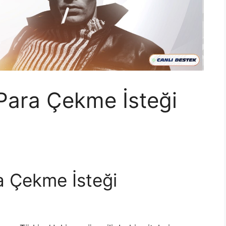
Para Çekme İsteği
a Çekme İsteği