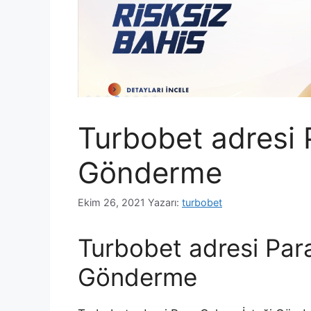
Turbobet adresi 
Gönderme
Ekim 26, 2021
Yazarı:
turbobet
Turbobet adresi Par
Gönderme