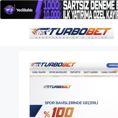
İçeriğe
atla