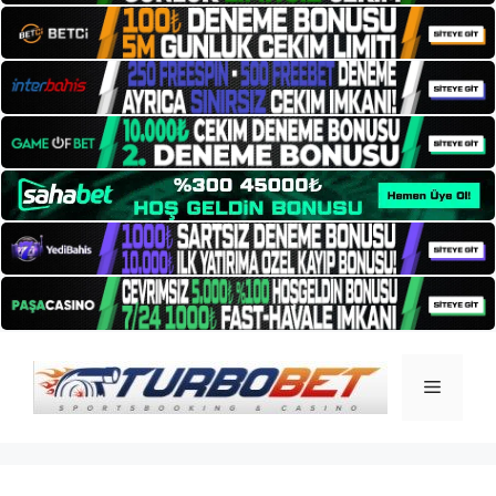
İçeriğe
atla
Menü