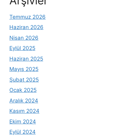
Arşivler
Temmuz 2026
Haziran 2026
Nisan 2026
Eylül 2025
Haziran 2025
Mayıs 2025
Şubat 2025
Ocak 2025
Aralık 2024
Kasım 2024
Ekim 2024
Eylül 2024