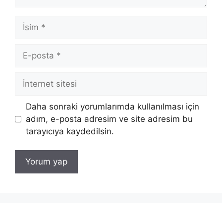
İsim
E-
posta
İnternet
sitesi
Daha sonraki yorumlarımda kullanılması için
adım, e-posta adresim ve site adresim bu
tarayıcıya kaydedilsin.