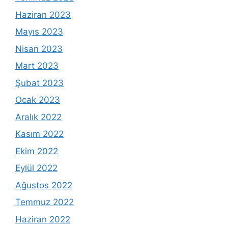
Haziran 2023
Mayıs 2023
Nisan 2023
Mart 2023
Şubat 2023
Ocak 2023
Aralık 2022
Kasım 2022
Ekim 2022
Eylül 2022
Ağustos 2022
Temmuz 2022
Haziran 2022