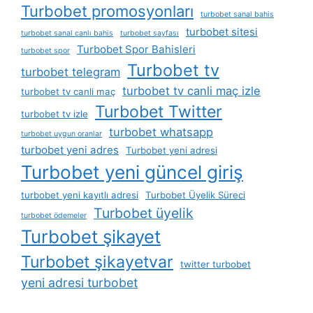
Turbobet promosyonları
turbobet sanal bahis
turbobet sitesi
turbobet sanal canlı bahis
turbobet sayfası
Turbobet Spor Bahisleri
turbobet spor
Turbobet tv
turbobet telegram
turbobet tv canli maç izle
turbobet tv canli maç
Turbobet Twitter
turbobet tv izle
turbobet whatsapp
turbobet uygun oranlar
turbobet yeni adres
Turbobet yeni adresi
Turbobet yeni güncel giriş
turbobet yeni kayıtlı adresi
Turbobet Üyelik Süreci
Turbobet üyelik
turbobet ödemeler
Turbobet şikayet
Turbobet şikayetvar
twitter turbobet
yeni adresi turbobet