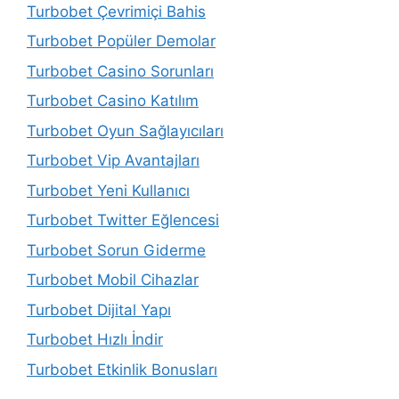
Turbobet Çevrimiçi Bahis
Turbobet Popüler Demolar
Turbobet Casino Sorunları
Turbobet Casino Katılım
Turbobet Oyun Sağlayıcıları
Turbobet Vip Avantajları
Turbobet Yeni Kullanıcı
Turbobet Twitter Eğlencesi
Turbobet Sorun Giderme
Turbobet Mobil Cihazlar
Turbobet Dijital Yapı
Turbobet Hızlı İndir
Turbobet Etkinlik Bonusları