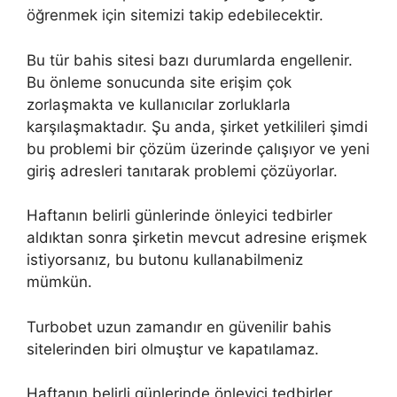
öğrenmek için sitemizi takip edebilecektir.
Bu tür bahis sitesi bazı durumlarda engellenir.
Bu önleme sonucunda site erişim çok
zorlaşmakta ve kullanıcılar zorluklarla
karşılaşmaktadır. Şu anda, şirket yetkilileri şimdi
bu problemi bir çözüm üzerinde çalışıyor ve yeni
giriş adresleri tanıtarak problemi çözüyorlar.
Haftanın belirli günlerinde önleyici tedbirler
aldıktan sonra şirketin mevcut adresine erişmek
istiyorsanız, bu butonu kullanabilmeniz
mümkün.
Turbobet uzun zamandır en güvenilir bahis
sitelerinden biri olmuştur ve kapatılamaz.
Haftanın belirli günlerinde önleyici tedbirler