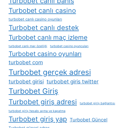
Turbobet canlı bahis
Turbobet canlı casino
turbobet canlı casino oyunları
Turbobet canlı destek
Turbobet canlı maç izleme
turbobet canlı maç özelliği
turbobet casino oyuncuları
Turbobet casino oyunları
turbobet com
Turbobet gerçek adresi
turbobet girisi
turbobet giris twitter
Turbobet Giriş
Turbobet giriş adresi
turbobet giriş bağlantısı
turbobet giriş hesabı açma ve kapatma
Turbobet giriş yap
Turbobet Güncel
Turbobet güncel adres