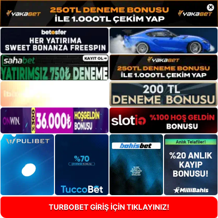
×
TURBOBET GİRİŞ İÇİN TIKLAYINIZ!