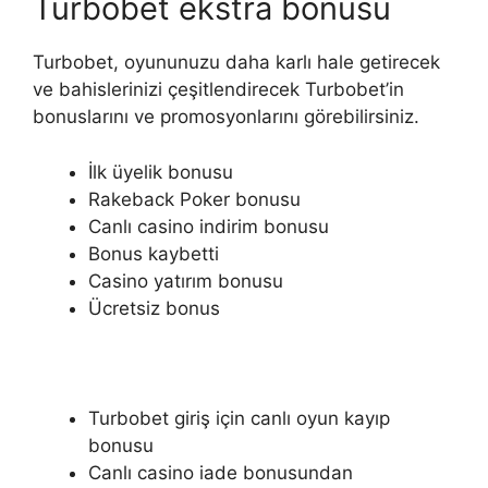
Turbobet ekstra bonusu
Turbobet, oyununuzu daha karlı hale getirecek
ve bahislerinizi çeşitlendirecek Turbobet’in
bonuslarını ve promosyonlarını görebilirsiniz.
İlk üyelik bonusu
Rakeback Poker bonusu
Canlı casino indirim bonusu
Bonus kaybetti
Casino yatırım bonusu
Ücretsiz bonus
Turbobet giriş için canlı oyun kayıp
bonusu
Canlı casino iade bonusundan