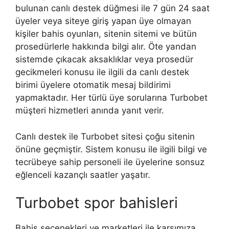
bulunan canlı destek düğmesi ile 7 gün 24 saat
üyeler veya siteye giriş yapan üye olmayan
kişiler bahis oyunları, sitenin sitemi ve bütün
prosedürlerle hakkında bilgi alır. Öte yandan
sistemde çıkacak aksaklıklar veya prosedür
gecikmeleri konusu ile ilgili da canlı destek
birimi üyelere otomatik mesaj bildirimi
yapmaktadır. Her türlü üye sorularına Turbobet
müşteri hizmetleri anında yanıt verir.
Canlı destek ile Turbobet sitesi çoğu sitenin
önüne geçmiştir. Sistem konusu ile ilgili bilgi ve
tecrübeye sahip personeli ile üyelerine sonsuz
eğlenceli kazançlı saatler yaşatır.
Turbobet spor bahisleri
Bahis seçenekleri ve marketleri ile karşımıza