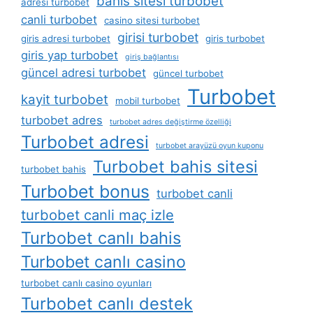
bahis sitesi turbobet
adresi turbobet
canli turbobet
casino sitesi turbobet
girisi turbobet
giris adresi turbobet
giris turbobet
giris yap turbobet
giriş bağlantısı
güncel adresi turbobet
güncel turbobet
Turbobet
kayit turbobet
mobil turbobet
turbobet adres
turbobet adres değiştirme özelliği
Turbobet adresi
turbobet arayüzü oyun kuponu
Turbobet bahis sitesi
turbobet bahis
Turbobet bonus
turbobet canli
turbobet canli maç izle
Turbobet canlı bahis
Turbobet canlı casino
turbobet canlı casino oyunları
Turbobet canlı destek