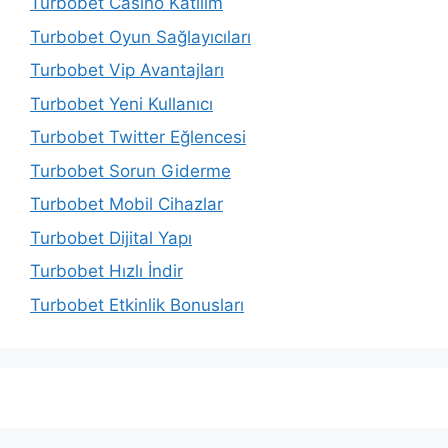
Turbobet Casino Katılım
Turbobet Oyun Sağlayıcıları
Turbobet Vip Avantajları
Turbobet Yeni Kullanıcı
Turbobet Twitter Eğlencesi
Turbobet Sorun Giderme
Turbobet Mobil Cihazlar
Turbobet Dijital Yapı
Turbobet Hızlı İndir
Turbobet Etkinlik Bonusları