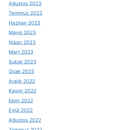
Ağustos 2023
Temmuz 2023
Haziran 2023
Mayıs 2023
Nisan 2023
Mart 2023
Şubat 2023
Ocak 2023
Aralık 2022
Kasım 2022
Ekim 2022
Eylül 2022
Ağustos 2022
Temmuz 2022