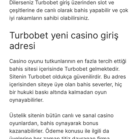
Dilerseniz Turbobet giriş üzerinden slot ve
çeşitlerine de canlı olarak bahis yapabilir ve çok
iyi rakamların sahibi olabilirsiniz.
Turbobet yeni casino giriş
adresi
Casino oyunu tutkunlarının en fazla tercih ettiği
bahis sitesi içerisinde Turbobet gelmektedir.
Sitenin Turbobet oldukça güvenilirdir. Bu adres
içerisinden siteye üye olan bahis severler, hiç
bir hukuki baskı altında kalmadan oyun
oynayabilirler.
Üstelik sitenin bütün canlı ve sanal casino
oyunlardan, bahis oynayarak bonus
kazanabilirler. Ödeme konusu ile ilgili da
üyelerine her zaman titiz davranan firma,