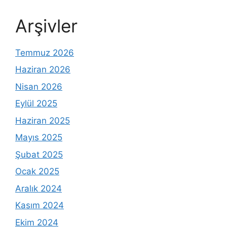
Arşivler
Temmuz 2026
Haziran 2026
Nisan 2026
Eylül 2025
Haziran 2025
Mayıs 2025
Şubat 2025
Ocak 2025
Aralık 2024
Kasım 2024
Ekim 2024