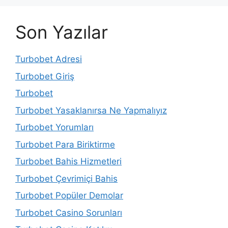
Son Yazılar
Turbobet Adresi
Turbobet Giriş
Turbobet
Turbobet Yasaklanırsa Ne Yapmalıyız
Turbobet Yorumları
Turbobet Para Biriktirme
Turbobet Bahis Hizmetleri
Turbobet Çevrimiçi Bahis
Turbobet Popüler Demolar
Turbobet Casino Sorunları