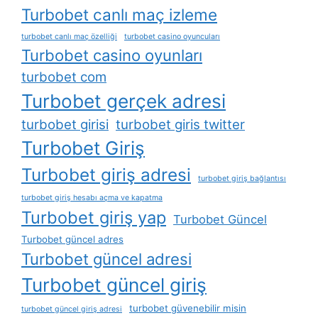
Turbobet canlı maç izleme
turbobet canlı maç özelliği
turbobet casino oyuncuları
Turbobet casino oyunları
turbobet com
Turbobet gerçek adresi
turbobet girisi
turbobet giris twitter
Turbobet Giriş
Turbobet giriş adresi
turbobet giriş bağlantısı
turbobet giriş hesabı açma ve kapatma
Turbobet giriş yap
Turbobet Güncel
Turbobet güncel adres
Turbobet güncel adresi
Turbobet güncel giriş
turbobet güvenebilir misin
turbobet güncel giriş adresi