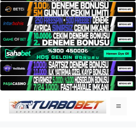
İçeriğe
atla
Menü