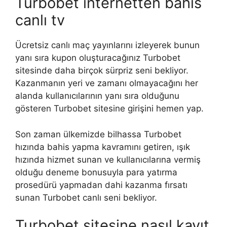
Turbobet internetten bahis
canlı tv
Ücretsiz canlı maç yayınlarını izleyerek bunun
yanı sıra kupon oluşturacağınız Turbobet
sitesinde daha birçok sürpriz seni bekliyor.
Kazanmanın yeri ve zamanı olmayacağını her
alanda kullanıcılarının yanı sıra olduğunu
gösteren Turbobet sitesine girişini hemen yap.
Son zaman ülkemizde bilhassa Turbobet
hızında bahis yapma kavramını getiren, ışık
hızında hizmet sunan ve kullanıcılarına vermiş
olduğu deneme bonusuyla para yatırma
prosedürü yapmadan dahi kazanma fırsatı
sunan Turbobet canlı seni bekliyor.
Turbobet sitesine nasıl kayıt