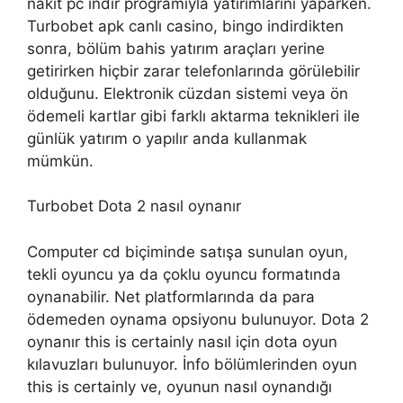
nakit pc indir programıyla yatırımlarını yaparken.
Turbobet apk canlı casino, bingo indirdikten
sonra, bölüm bahis yatırım araçları yerine
getirirken hiçbir zarar telefonlarında görülebilir
olduğunu. Elektronik cüzdan sistemi veya ön
ödemeli kartlar gibi farklı aktarma teknikleri ile
günlük yatırım o yapılır anda kullanmak
mümkün.
Turbobet Dota 2 nasıl oynanır
Computer cd biçiminde satışa sunulan oyun,
tekli oyuncu ya da çoklu oyuncu formatında
oynanabilir. Net platformlarında da para
ödemeden oynama opsiyonu bulunuyor. Dota 2
oynanır this is certainly nasıl için dota oyun
kılavuzları bulunuyor. İnfo bölümlerinden oyun
this is certainly ve, oyunun nasıl oynandığı