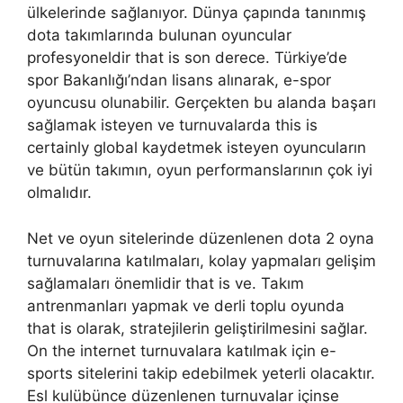
ülkelerinde sağlanıyor. Dünya çapında tanınmış
dota takımlarında bulunan oyuncular
profesyoneldir that is son derece. Türkiye’de
spor Bakanlığı’ndan lisans alınarak, e-spor
oyuncusu olunabilir. Gerçekten bu alanda başarı
sağlamak isteyen ve turnuvalarda this is
certainly global kaydetmek isteyen oyuncuların
ve bütün takımın, oyun performanslarının çok iyi
olmalıdır.
Net ve oyun sitelerinde düzenlenen dota 2 oyna
turnuvalarına katılmaları, kolay yapmaları gelişim
sağlamaları önemlidir that is ve. Takım
antrenmanları yapmak ve derli toplu oyunda
that is olarak, stratejilerin geliştirilmesini sağlar.
On the internet turnuvalara katılmak için e-
sports sitelerini takip edebilmek yeterli olacaktır.
Esl kulübünce düzenlenen turnuvalar içinse