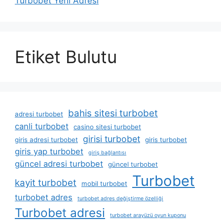
Turbobet Yeni Adresi
Etiket Bulutu
bahis sitesi turbobet
adresi turbobet
canli turbobet
casino sitesi turbobet
girisi turbobet
giris adresi turbobet
giris turbobet
giris yap turbobet
giriş bağlantısı
güncel adresi turbobet
güncel turbobet
Turbobet
kayit turbobet
mobil turbobet
turbobet adres
turbobet adres değiştirme özelliği
Turbobet adresi
turbobet arayüzü oyun kuponu