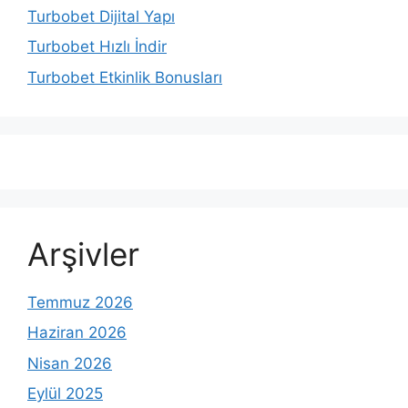
Turbobet Dijital Yapı
Turbobet Hızlı İndir
Turbobet Etkinlik Bonusları
Arşivler
Temmuz 2026
Haziran 2026
Nisan 2026
Eylül 2025