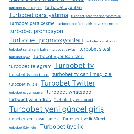
turbobet oyunları
turbobet oyun kuponu
Turbobet para yatirma
turbobet para yatırma yöntemleri
Turbobet para çekme
turbobet popüler bahisler ve seçenekler
turbobet promosyon
Turbobet promosyonları
turbobet sanal bahis
turbobet sitesi
turbobet sanal canlı bahis
turbobet sayfası
Turbobet Spor Bahisleri
turbobet spor
Turbobet tv
turbobet telegram
turbobet tv canli maç izle
turbobet tv canli maç
Turbobet Twitter
turbobet tv izle
turbobet whatsapp
turbobet uygun oranlar
turbobet yeni adres
Turbobet yeni adresi
Turbobet yeni güncel giriş
turbobet yeni kayıtlı adresi
Turbobet Üyelik Süreci
Turbobet üyelik
turbobet ödemeler