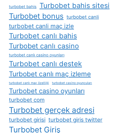
Turbobet bahis sitesi
turbobet bahis
Turbobet bonus
turbobet canli
turbobet canli maç izle
Turbobet canlı bahis
Turbobet canlı casino
turbobet canlı casino oyunları
Turbobet canlı destek
Turbobet canlı maç izleme
turbobet canlı maç özelliği
turbobet casino oyuncuları
Turbobet casino oyunları
turbobet com
Turbobet gerçek adresi
turbobet girisi
turbobet giris twitter
Turbobet Giriş