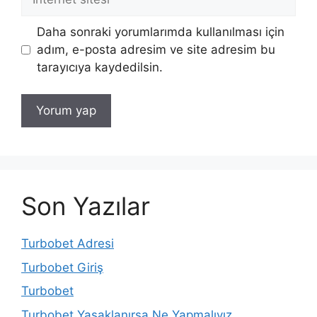
sitesi
Daha sonraki yorumlarımda kullanılması için
adım, e-posta adresim ve site adresim bu
tarayıcıya kaydedilsin.
Son Yazılar
Turbobet Adresi
Turbobet Giriş
Turbobet
Turbobet Yasaklanırsa Ne Yapmalıyız