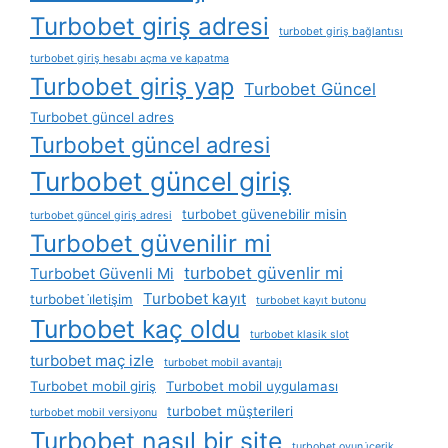
Turbobet giriş adresi
turbobet giriş bağlantısı
turbobet giriş hesabı açma ve kapatma
Turbobet giriş yap
Turbobet Güncel
Turbobet güncel adres
Turbobet güncel adresi
Turbobet güncel giriş
turbobet güvenebilir misin
turbobet güncel giriş adresi
Turbobet güvenilir mi
turbobet güvenlir mi
Turbobet Güvenli Mi
Turbobet kayıt
turbobet i̇letişim
turbobet kayıt butonu
Turbobet kaç oldu
turbobet klasik slot
turbobet maç izle
turbobet mobil avantajı
Turbobet mobil giriş
Turbobet mobil uygulaması
turbobet müşterileri
turbobet mobil versiyonu
Turbobet nasıl bir site
turbobet oyun i̇çerik