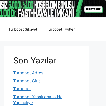
Turbobet Şikayet
Turbobet Twitter
Son Yazılar
Turbobet Adresi
Turbobet Giriş
Turbobet
Turbobet Yasaklanırsa Ne
Yapmalıyız