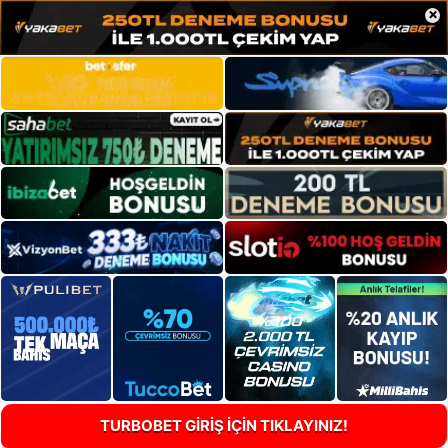
×
TURBOBET GİRİŞ İÇİN TIKLAYINIZ!