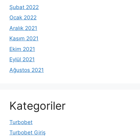
Şubat 2022
Ocak 2022
Aralık 2021
Kasım 2021
Ekim 2021
Eylül 2021
Ağustos 2021
Kategoriler
Turbobet
Turbobet Giriş