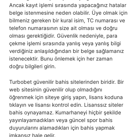
Ancak kayıt işlemi sırasında yapacağınız hatalar
belge istenmesine neden olabilir. Üye olmak için
bilmeniz gereken bir kural isim, TC numarası ve
telefon numarasının size ait olması ve doğru
olması gerektiğidir. Güvenlik nedeniyle, para
çekme işlemi sırasında yanlış veya yanlış bilgi
verdiğiniz anlaşıldığından bir belge sağlamanız
istenecektir. Bunu önlemek için her zaman
doğru bilgileri girin.
Turbobet güvenilir bahis sitelerinden biridir. Bir
web sitesinin güvenilir olup olmadığını
öğrenmek için siteye giriş yapın, lisans koduna
tıklayın ve lisansı kontrol edin. Lisanssız siteler
bahis oynayamaz. Kumarhaneyi hiçbir şekilde
yayınlayamadıkları veya güncel spor bahis
duyurularını alamadıkları için bahis yapmak
imkansız hale gelir.