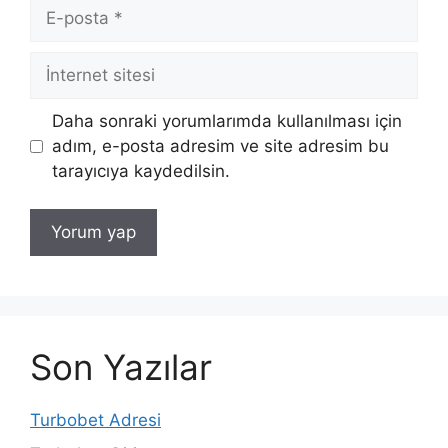
E-
posta
İnternet
sitesi
Daha sonraki yorumlarımda kullanılması için
adım, e-posta adresim ve site adresim bu
tarayıcıya kaydedilsin.
Son Yazılar
Turbobet Adresi