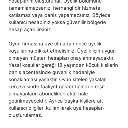
hesaplarını oluştururlar. Üyelik bölümünü
tamamlamazsanız, herhangi bir hizmete
katılamaz veya bahis yapamazsınız. Böylece
kullanıcı hesabınız yoksa güvenilir bölgede
hesap açabilirsiniz.
Oyun firmasına üye olmadan önce üyelik
koşullarına dikkat etmelisiniz. Üyelik için uygun
olmayan müşteri hesapları onaylanmayacaktır.
Yasal koşullar gereği 18 yaşından küçük kişilerin
bahis acentesinde güvenlik nedeniyle
konaklaması yasaktır. Oyun siteleri yasalar
çerçevesinde faaliyet gösterdiğinden reşit
olmayanların abonelikleri aktif hale
getirilmeyecektir. Ayrıca başka kişilere ait
kullanıcı bilgileri kullanılarak üye hesapları
oluşturulamaz.