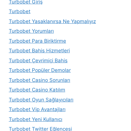
Turbobet Giriş
Turbobet
Turbobet Yasaklanırsa Ne Yapmalıyız
Turbobet Yorumları
Turbobet Para Biriktirme
Turbobet Bahis Hizmetleri
Turbobet Çevrimiçi Bahis
Turbobet Popüler Demolar
Turbobet Casino Sorunları
Turbobet Casino Katılım
Turbobet Oyun Sağlayıcıları
Turbobet Vip Avantajları
Turbobet Yeni Kullanıcı
Turbobet Twitter Eğlencesi