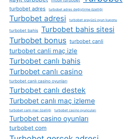
turbobet adres
turbobet adres değiştirme özelliği
Turbobet adresi
turbobet arayüzü oyun kuponu
Turbobet bahis sitesi
turbobet bahis
Turbobet bonus
turbobet canli
turbobet canli maç izle
Turbobet canlı bahis
Turbobet canlı casino
turbobet canlı casino oyunları
Turbobet canlı destek
Turbobet canlı maç izleme
turbobet canlı maç özelliği
turbobet casino oyuncuları
Turbobet casino oyunları
turbobet com
Turbobet gerçek adresi