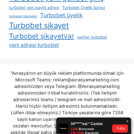
turbobet yeni kayıtlı adresi
Turbobet Üyelik Süreci
Turbobet üyelik
turbobet ödemeler
Turbobet şikayet
Turbobet şikayetvar
twitter turbobet
yeni adresi turbobet
"Avrasya'nın en büyük reklam platformunda olmak için
Microsoft Teams:
reklam@avrasyamarketing.com
adresimizden veya Telegram: @Avrasyamarketing
adresimizden irtibat kurabilirsiniz. (Tek iletişim
adreslerimiz teams / telegram ve mail adresimizdir.
Harici hiçbir iletişim adresimiz bulunmamaktadır.
Lütfen itibar etmeyiniz.) Türkiye yasalarına göre 7258
sayılı kanun uyarınca yasa dışı bahis oynamanın
cezaları mevcuttur. Şu an bulunduğunuz site hiç bir
şekilde illegal bahis oyunları oynatmıyor ve oynamaya