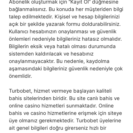
Abonelik oluşturmak için “Kayıt Ol” düğmesine
bağlanmalısınız. Bu konuda her müşteriden bilgi
talep edilmektedir. Kişisel ve hesap bilgilerinizi
açık bir şekilde yazarak formu doldurabilirsiniz.
Kullanıcı hesabınızın onaylanması ve güvenlik
önlemleri nedeniyle bilgileriniz hatasız olmalıdır.
Bilgilerin eksik veya hatalı olması durumunda
sistemden kaldırılacak ve hesabınız
onaylanmayacaktır. Bu nedenle, kaydolma
aşamasındaki bilgileriniz güvenlik nedeniyle çok
önemlidir.
Turbobet, hizmet vermeye başlayan kaliteli
bahis sitelerinden biridir. Bu site canlı bahis ve
online casino hizmetleri sunmaktadır. Online
bahis ve casino hizmetlerine erişmek için siteye
üye olmanız gerekmektedir. Turbobet üyelerine
ait genel bilgileri doğru girerseniz hızlı bir