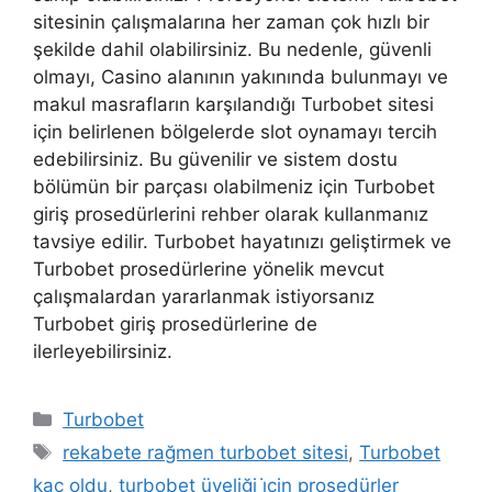
sitesinin çalışmalarına her zaman çok hızlı bir
şekilde dahil olabilirsiniz. Bu nedenle, güvenli
olmayı, Casino alanının yakınında bulunmayı ve
makul masrafların karşılandığı Turbobet sitesi
için belirlenen bölgelerde slot oynamayı tercih
edebilirsiniz. Bu güvenilir ve sistem dostu
bölümün bir parçası olabilmeniz için Turbobet
giriş prosedürlerini rehber olarak kullanmanız
tavsiye edilir. Turbobet hayatınızı geliştirmek ve
Turbobet prosedürlerine yönelik mevcut
çalışmalardan yararlanmak istiyorsanız
Turbobet giriş prosedürlerine de
ilerleyebilirsiniz.
Kategoriler
Turbobet
Etiketler
rekabete rağmen turbobet sitesi
,
Turbobet
kaç oldu
,
turbobet üyeliği i̇çin prosedürler