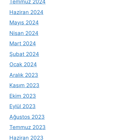
Temmuz 2024
Haziran 2024
Mayıs 2024
Nisan 2024
Mart 2024
Şubat 2024
Ocak 2024
Aralık 2023
Kasım 2023
Ekim 2023
Eylül 2023
Ağustos 2023
Temmuz 2023
Haziran 2023