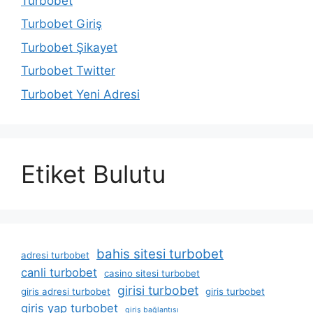
Turbobet
Turbobet Giriş
Turbobet Şikayet
Turbobet Twitter
Turbobet Yeni Adresi
Etiket Bulutu
bahis sitesi turbobet
adresi turbobet
canli turbobet
casino sitesi turbobet
girisi turbobet
giris adresi turbobet
giris turbobet
giris yap turbobet
giriş bağlantısı