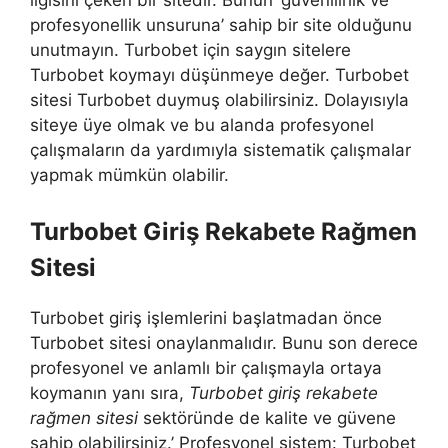
ilgisini çeken bir sitedir. Bunun ‘güvenilirlik ve
profesyonellik unsuruna’ sahip bir site olduğunu
unutmayın. Turbobet için saygın sitelere
Turbobet koymayı düşünmeye değer. Turbobet
sitesi Turbobet duymuş olabilirsiniz. Dolayısıyla
siteye üye olmak ve bu alanda profesyonel
çalışmaların da yardımıyla sistematik çalışmalar
yapmak mümkün olabilir.
Turbobet Giriş Rekabete Rağmen
Sitesi
Turbobet giriş işlemlerini başlatmadan önce
Turbobet sitesi onaylanmalıdır. Bunu son derece
profesyonel ve anlamlı bir çalışmayla ortaya
koymanın yanı sıra,
Turbobet giriş rekabete
rağmen sitesi
sektöründe de kalite ve güvene
sahip olabilirsiniz.’ Profesyonel sistem: Turbobet