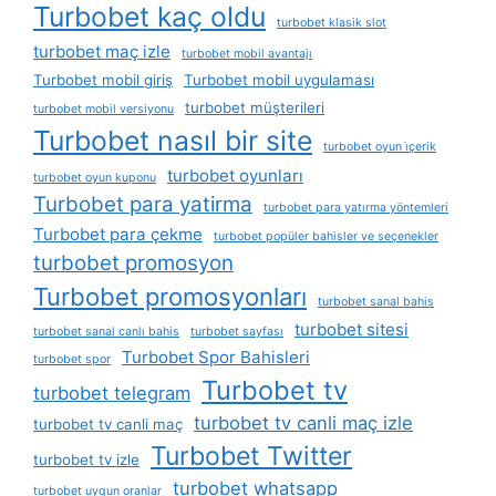
Turbobet kaç oldu
turbobet klasik slot
turbobet maç izle
turbobet mobil avantajı
Turbobet mobil giriş
Turbobet mobil uygulaması
turbobet müşterileri
turbobet mobil versiyonu
Turbobet nasıl bir site
turbobet oyun i̇çerik
turbobet oyunları
turbobet oyun kuponu
Turbobet para yatirma
turbobet para yatırma yöntemleri
Turbobet para çekme
turbobet popüler bahisler ve seçenekler
turbobet promosyon
Turbobet promosyonları
turbobet sanal bahis
turbobet sitesi
turbobet sanal canlı bahis
turbobet sayfası
Turbobet Spor Bahisleri
turbobet spor
Turbobet tv
turbobet telegram
turbobet tv canli maç izle
turbobet tv canli maç
Turbobet Twitter
turbobet tv izle
turbobet whatsapp
turbobet uygun oranlar