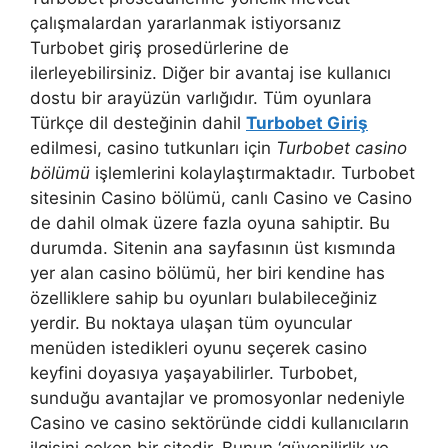
çalışmalardan yararlanmak istiyorsanız
Turbobet giriş prosedürlerine de
ilerleyebilirsiniz. Diğer bir avantaj ise kullanıcı
dostu bir arayüzün varlığıdır. Tüm oyunlara
Türkçe dil desteğinin dahil
Turbobet Giriş
edilmesi, casino tutkunları için
Turbobet casino
bölümü
işlemlerini kolaylaştırmaktadır. Turbobet
sitesinin Casino bölümü, canlı Casino ve Casino
de dahil olmak üzere fazla oyuna sahiptir. Bu
durumda. Sitenin ana sayfasının üst kısmında
yer alan casino bölümü, her biri kendine has
özelliklere sahip bu oyunları bulabileceğiniz
yerdir. Bu noktaya ulaşan tüm oyuncular
menüden istedikleri oyunu seçerek casino
keyfini doyasıya yaşayabilirler. Turbobet,
sunduğu avantajlar ve promosyonlar nedeniyle
Casino ve casino sektöründe ciddi kullanıcıların