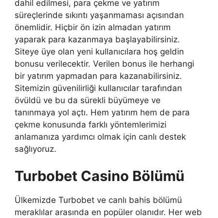
dahil edilmesi, para çekme ve yatırım
süreçlerinde sıkıntı yaşanmaması açısından
önemlidir. Hiçbir ön izin almadan yatırım
yaparak para kazanmaya başlayabilirsiniz.
Siteye üye olan yeni kullanıcılara hoş geldin
bonusu verilecektir. Verilen bonus ile herhangi
bir yatırım yapmadan para kazanabilirsiniz.
Sitemizin güvenilirliği kullanıcılar tarafından
övüldü ve bu da sürekli büyümeye ve
tanınmaya yol açtı. Hem yatırım hem de para
çekme konusunda farklı yöntemlerimizi
anlamanıza yardımcı olmak için canlı destek
sağlıyoruz.
Turbobet Casino Bölümü
Ülkemizde Turbobet ve canlı bahis bölümü
meraklılar arasında en popüler olanıdır. Her web