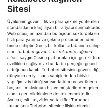
Sitesi
Üyelerinin güvenilirlik ve para çekme yöntemleri
standartlarını karşılayan bir altyapı sunmaktadır.
Web sitesi, en azından bu açıdan sektördeki en
hızlı para yatırma ve çekme prosedürlerinden
birine sahiptir. Geniş bir kullanıcı tabanına sahip
olan
Turbobet güvenilir mi rekabete rağmen
sitesi
, saygın Casino platformları için gerekli tüm
özellikleri sağlıyor ve bu da bu gerçeğin geçerli
olduğunun kanıtı. Turbobet sitesinin güvenilirliği,
dünyanın en iyi lisans sahiplerinden biriyle
yaptığımız iş birliği sırasında tüm prosedürlerin
başarısı, maksimum hız ve müşterilerden gelen
olumlu geri bildirimlerle desteklenmektedir.
Ayrıca çeşitli teşvikler ve teklifler Turbobet
tutkunlarını Turbobet sitesine ilişkin olumlu