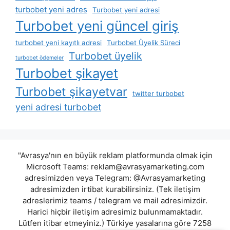
turbobet yeni adres
Turbobet yeni adresi
Turbobet yeni güncel giriş
turbobet yeni kayıtlı adresi
Turbobet Üyelik Süreci
Turbobet üyelik
turbobet ödemeler
Turbobet şikayet
Turbobet şikayetvar
twitter turbobet
yeni adresi turbobet
"Avrasya'nın en büyük reklam platformunda olmak için
Microsoft Teams:
reklam@avrasyamarketing.com
adresimizden veya Telegram: @Avrasyamarketing
adresimizden irtibat kurabilirsiniz. (Tek iletişim
adreslerimiz teams / telegram ve mail adresimizdir.
Harici hiçbir iletişim adresimiz bulunmamaktadır.
Lütfen itibar etmeyiniz.) Türkiye yasalarına göre 7258