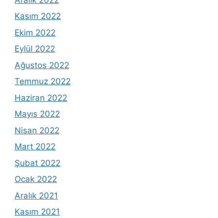
Kasım 2022
Ekim 2022
Eylül 2022
Ağustos 2022
Temmuz 2022
Haziran 2022
Mayıs 2022
Nisan 2022
Mart 2022
Şubat 2022
Ocak 2022
Aralık 2021
Kasım 2021