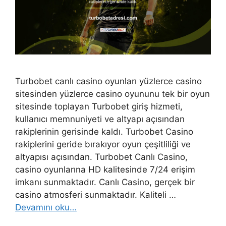
Turbobet canlı casino oyunları yüzlerce casino
sitesinden yüzlerce casino oyununu tek bir oyun
sitesinde toplayan Turbobet giriş hizmeti,
kullanıcı memnuniyeti ve altyapı açısından
rakiplerinin gerisinde kaldı. Turbobet Casino
rakiplerini geride bırakıyor oyun çeşitliliği ve
altyapısı açısından. Turbobet Canlı Casino,
casino oyunlarına HD kalitesinde 7/24 erişim
imkanı sunmaktadır. Canlı Casino, gerçek bir
casino atmosferi sunmaktadır. Kaliteli …
Devamını oku…