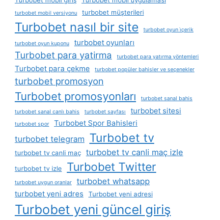
turbobet müşterileri
turbobet mobil versiyonu
Turbobet nasıl bir site
turbobet oyun i̇çerik
turbobet oyunları
turbobet oyun kuponu
Turbobet para yatirma
turbobet para yatırma yöntemleri
Turbobet para çekme
turbobet popüler bahisler ve seçenekler
turbobet promosyon
Turbobet promosyonları
turbobet sanal bahis
turbobet sitesi
turbobet sanal canlı bahis
turbobet sayfası
Turbobet Spor Bahisleri
turbobet spor
Turbobet tv
turbobet telegram
turbobet tv canli maç izle
turbobet tv canli maç
Turbobet Twitter
turbobet tv izle
turbobet whatsapp
turbobet uygun oranlar
turbobet yeni adres
Turbobet yeni adresi
Turbobet yeni güncel giriş