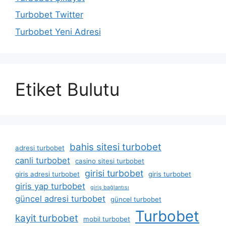
Turbobet Twitter
Turbobet Yeni Adresi
Etiket Bulutu
bahis sitesi turbobet
adresi turbobet
canli turbobet
casino sitesi turbobet
girisi turbobet
giris adresi turbobet
giris turbobet
giris yap turbobet
giriş bağlantısı
güncel adresi turbobet
güncel turbobet
Turbobet
kayit turbobet
mobil turbobet