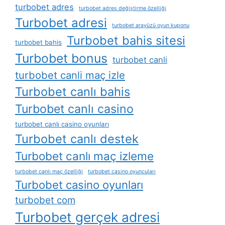
turbobet adres
turbobet adres değiştirme özelliği
Turbobet adresi
turbobet arayüzü oyun kuponu
Turbobet bahis sitesi
turbobet bahis
Turbobet bonus
turbobet canli
turbobet canli maç izle
Turbobet canlı bahis
Turbobet canlı casino
turbobet canlı casino oyunları
Turbobet canlı destek
Turbobet canlı maç izleme
turbobet canlı maç özelliği
turbobet casino oyuncuları
Turbobet casino oyunları
turbobet com
Turbobet gerçek adresi