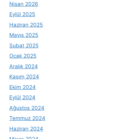
Nisan 2026
Eylül 2025
Haziran 2025
Mayıs 2025
Şubat 2025
Ocak 2025
Aralık 2024
Kasım 2024
Ekim 2024
Eylül 2024
Ağustos 2024
Temmuz 2024
Haziran 2024