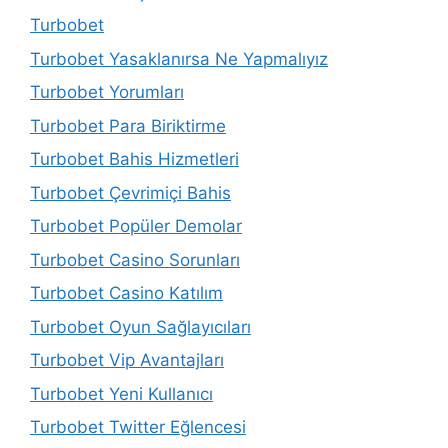
Turbobet
Turbobet Yasaklanırsa Ne Yapmalıyız
Turbobet Yorumları
Turbobet Para Biriktirme
Turbobet Bahis Hizmetleri
Turbobet Çevrimiçi Bahis
Turbobet Popüler Demolar
Turbobet Casino Sorunları
Turbobet Casino Katılım
Turbobet Oyun Sağlayıcıları
Turbobet Vip Avantajları
Turbobet Yeni Kullanıcı
Turbobet Twitter Eğlencesi