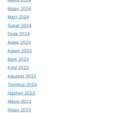
Mayıs 2024
Nisan 2024
Mart 2024
Şubat 2024
Ocak 2024
Aralık 2023
Kasım 2023
Ekim 2023
Eylül 2023
Ağustos 2023
Temmuz 2023
Haziran 2023
Mayıs 2023
Nisan 2023