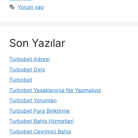
Yorum yap
Son Yazılar
Turbobet Adresi
Turbobet Giriş
Turbobet
Turbobet Yasaklanırsa Ne Yapmalıyız
Turbobet Yorumları
Turbobet Para Biriktirme
Turbobet Bahis Hizmetleri
Turbobet Çevrimiçi Bahis