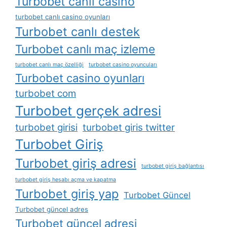
Turbobet canlı casino
turbobet canlı casino oyunları
Turbobet canlı destek
Turbobet canlı maç izleme
turbobet canlı maç özelliği
turbobet casino oyuncuları
Turbobet casino oyunları
turbobet com
Turbobet gerçek adresi
turbobet girisi
turbobet giris twitter
Turbobet Giriş
Turbobet giriş adresi
turbobet giriş bağlantısı
turbobet giriş hesabı açma ve kapatma
Turbobet giriş yap
Turbobet Güncel
Turbobet güncel adres
Turbobet güncel adresi