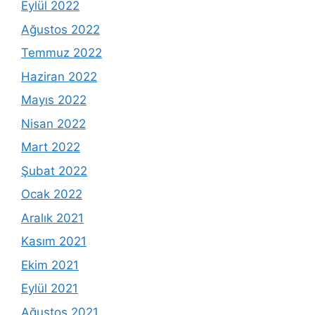
Eylül 2022
Ağustos 2022
Temmuz 2022
Haziran 2022
Mayıs 2022
Nisan 2022
Mart 2022
Şubat 2022
Ocak 2022
Aralık 2021
Kasım 2021
Ekim 2021
Eylül 2021
Ağustos 2021