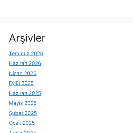
Arşivler
Temmuz 2026
Haziran 2026
Nisan 2026
Eylül 2025
Haziran 2025
Mayıs 2025
Şubat 2025
Ocak 2025
Aralık 2024