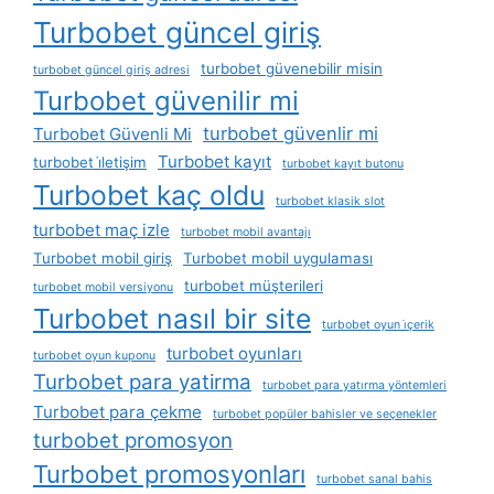
Turbobet güncel giriş
turbobet güvenebilir misin
turbobet güncel giriş adresi
Turbobet güvenilir mi
turbobet güvenlir mi
Turbobet Güvenli Mi
Turbobet kayıt
turbobet i̇letişim
turbobet kayıt butonu
Turbobet kaç oldu
turbobet klasik slot
turbobet maç izle
turbobet mobil avantajı
Turbobet mobil giriş
Turbobet mobil uygulaması
turbobet müşterileri
turbobet mobil versiyonu
Turbobet nasıl bir site
turbobet oyun i̇çerik
turbobet oyunları
turbobet oyun kuponu
Turbobet para yatirma
turbobet para yatırma yöntemleri
Turbobet para çekme
turbobet popüler bahisler ve seçenekler
turbobet promosyon
Turbobet promosyonları
turbobet sanal bahis