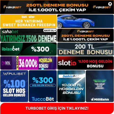
×
TURBOBET GİRİŞ İÇİN TIKLAYINIZ!