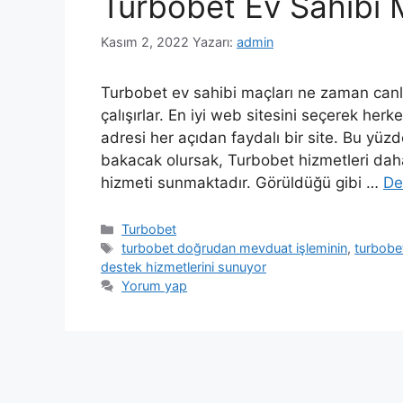
Turbobet Ev Sahibi 
Kasım 2, 2022
Yazarı:
admin
Turbobet ev sahibi maçları ne zaman canlı
çalışırlar. En iyi web sitesini seçerek he
adresi her açıdan faydalı bir site. Bu yüz
bakacak olursak, Turbobet hizmetleri daha
hizmeti sunmaktadır. Görüldüğü gibi …
De
Kategoriler
Turbobet
Etiketler
turbobet doğrudan mevduat işleminin
,
turbobe
destek hizmetlerini sunuyor
Yorum yap