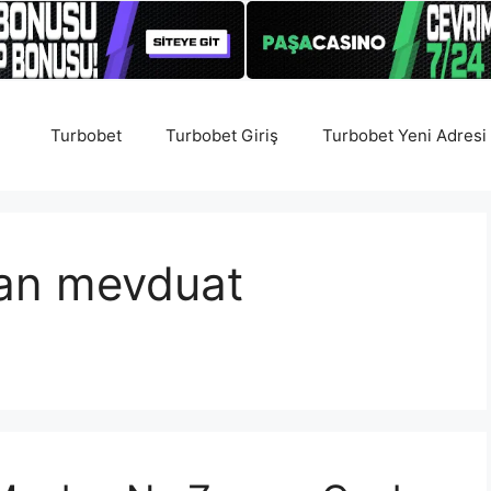
Turbobet
Turbobet Giriş
Turbobet Yeni Adresi
an mevduat