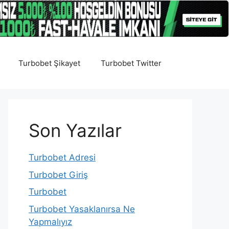
Turbobet Şikayet
Turbobet Twitter
Son Yazılar
Turbobet Adresi
Turbobet Giriş
Turbobet
Turbobet Yasaklanırsa Ne
Yapmalıyız