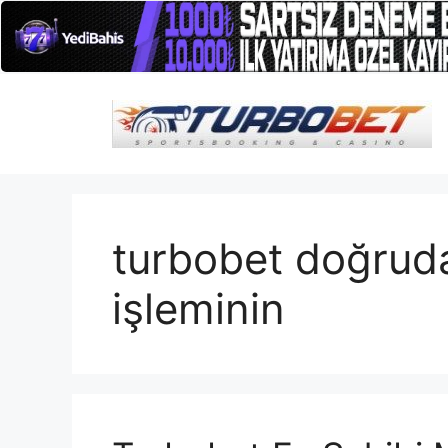
İçeriğe
atla
turbobet doğrud
işleminin