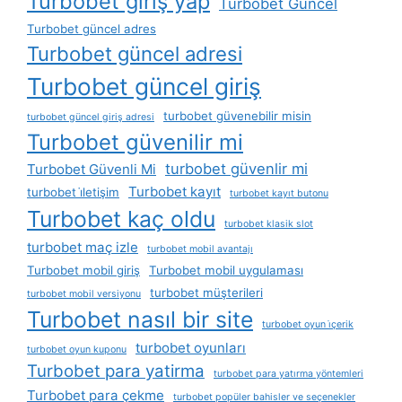
Turbobet giriş yap
Turbobet Güncel
Turbobet güncel adres
Turbobet güncel adresi
Turbobet güncel giriş
turbobet güvenebilir misin
turbobet güncel giriş adresi
Turbobet güvenilir mi
turbobet güvenlir mi
Turbobet Güvenli Mi
Turbobet kayıt
turbobet i̇letişim
turbobet kayıt butonu
Turbobet kaç oldu
turbobet klasik slot
turbobet maç izle
turbobet mobil avantajı
Turbobet mobil giriş
Turbobet mobil uygulaması
turbobet müşterileri
turbobet mobil versiyonu
Turbobet nasıl bir site
turbobet oyun i̇çerik
turbobet oyunları
turbobet oyun kuponu
Turbobet para yatirma
turbobet para yatırma yöntemleri
Turbobet para çekme
turbobet popüler bahisler ve seçenekler