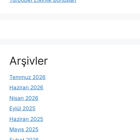
Arşivler
Temmuz 2026
Haziran 2026
Nisan 2026
Eylül 2025
Haziran 2025
Mayıs 2025
Şubat 2025