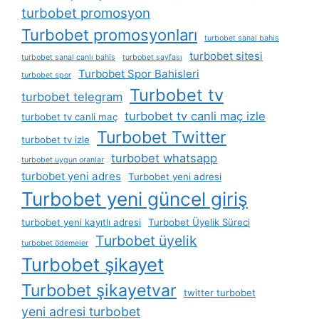
turbobet promosyon
Turbobet promosyonları
turbobet sanal bahis
turbobet sitesi
turbobet sanal canlı bahis
turbobet sayfası
Turbobet Spor Bahisleri
turbobet spor
Turbobet tv
turbobet telegram
turbobet tv canli maç izle
turbobet tv canli maç
Turbobet Twitter
turbobet tv izle
turbobet whatsapp
turbobet uygun oranlar
turbobet yeni adres
Turbobet yeni adresi
Turbobet yeni güncel giriş
turbobet yeni kayıtlı adresi
Turbobet Üyelik Süreci
Turbobet üyelik
turbobet ödemeler
Turbobet şikayet
Turbobet şikayetvar
twitter turbobet
yeni adresi turbobet