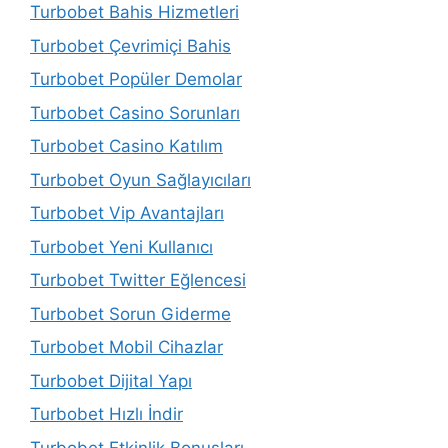
Turbobet Bahis Hizmetleri
Turbobet Çevrimiçi Bahis
Turbobet Popüler Demolar
Turbobet Casino Sorunları
Turbobet Casino Katılım
Turbobet Oyun Sağlayıcıları
Turbobet Vip Avantajları
Turbobet Yeni Kullanıcı
Turbobet Twitter Eğlencesi
Turbobet Sorun Giderme
Turbobet Mobil Cihazlar
Turbobet Dijital Yapı
Turbobet Hızlı İndir
Turbobet Etkinlik Bonusları