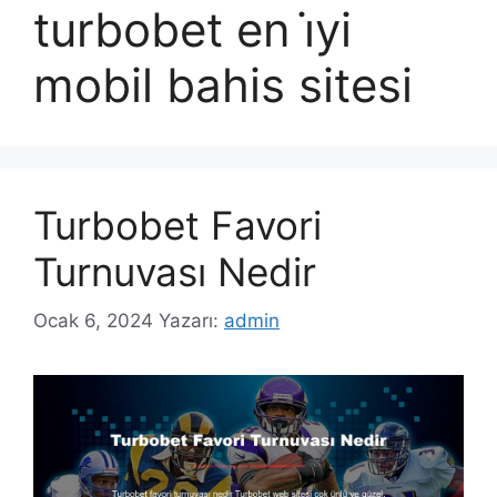
turbobet en i̇yi
mobil bahis sitesi
Turbobet Favori
Turnuvası Nedir
Ocak 6, 2024
Yazarı:
admin