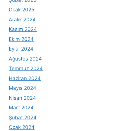
Ocak 2025
Aralık 2024
Kasım 2024
Ekim 2024
Eylül 2024
Ağustos 2024
Temmuz 2024
Haziran 2024
Mayıs 2024
Nisan 2024
Mart 2024
Şubat 2024
Ocak 2024