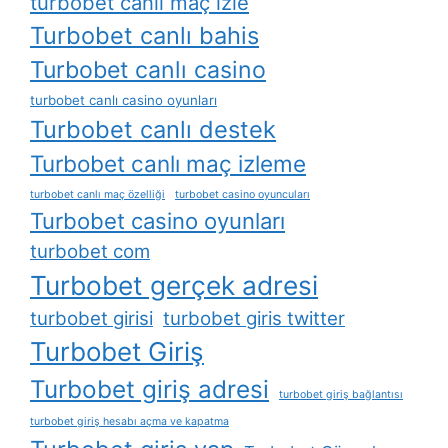
turbobet canli maç izle
Turbobet canlı bahis
Turbobet canlı casino
turbobet canlı casino oyunları
Turbobet canlı destek
Turbobet canlı maç izleme
turbobet canlı maç özelliği
turbobet casino oyuncuları
Turbobet casino oyunları
turbobet com
Turbobet gerçek adresi
turbobet girisi
turbobet giris twitter
Turbobet Giriş
Turbobet giriş adresi
turbobet giriş bağlantısı
turbobet giriş hesabı açma ve kapatma