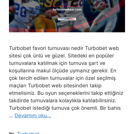
Turbobet favori turnuvası nedir Turbobet web
sitesi çok ünlü ve güzel. Sitedeki en popüler
turnuvalara katılmak için turnuva şart ve
koşullarına makul ölçüde uymanız gerekir. En
çok tercih edilen turnuvalar için özel seçilmiş
maçları Turbobet web sitesinden takip
etmelisiniz. Bu oyun seçeneklerini takip ettiğiniz
takdirde turnuvalara kolaylıkla katılabilirsiniz.
Turbobet istediği turnuva çok önemli. Bir bahis
…
Devamını oku…
Kategoriler