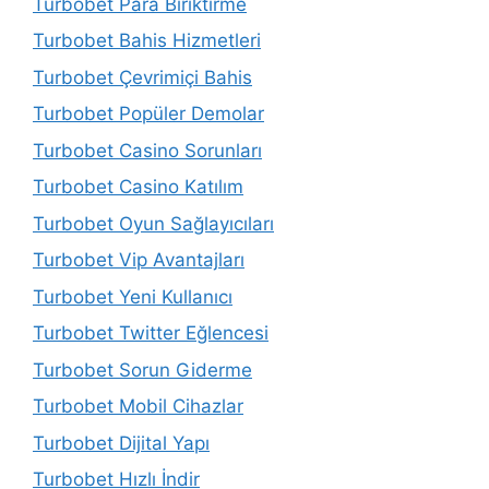
Turbobet Para Biriktirme
Turbobet Bahis Hizmetleri
Turbobet Çevrimiçi Bahis
Turbobet Popüler Demolar
Turbobet Casino Sorunları
Turbobet Casino Katılım
Turbobet Oyun Sağlayıcıları
Turbobet Vip Avantajları
Turbobet Yeni Kullanıcı
Turbobet Twitter Eğlencesi
Turbobet Sorun Giderme
Turbobet Mobil Cihazlar
Turbobet Dijital Yapı
Turbobet Hızlı İndir