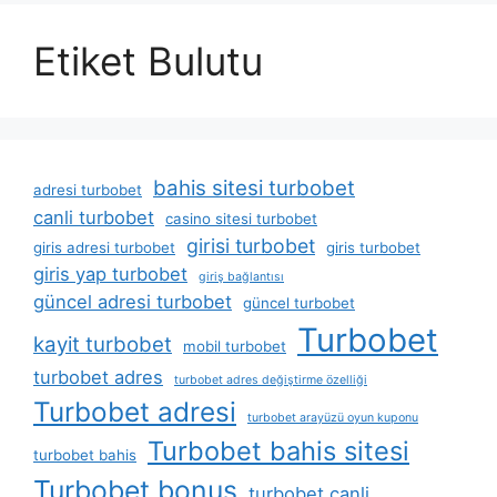
Etiket Bulutu
bahis sitesi turbobet
adresi turbobet
canli turbobet
casino sitesi turbobet
girisi turbobet
giris adresi turbobet
giris turbobet
giris yap turbobet
giriş bağlantısı
güncel adresi turbobet
güncel turbobet
Turbobet
kayit turbobet
mobil turbobet
turbobet adres
turbobet adres değiştirme özelliği
Turbobet adresi
turbobet arayüzü oyun kuponu
Turbobet bahis sitesi
turbobet bahis
Turbobet bonus
turbobet canli