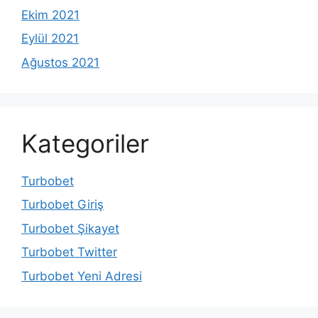
Ekim 2021
Eylül 2021
Ağustos 2021
Kategoriler
Turbobet
Turbobet Giriş
Turbobet Şikayet
Turbobet Twitter
Turbobet Yeni Adresi