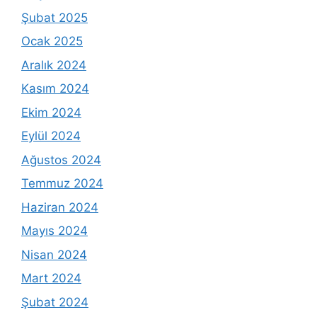
Şubat 2025
Ocak 2025
Aralık 2024
Kasım 2024
Ekim 2024
Eylül 2024
Ağustos 2024
Temmuz 2024
Haziran 2024
Mayıs 2024
Nisan 2024
Mart 2024
Şubat 2024