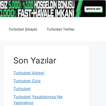
Turbobet Şikayet
Turbobet Twitter
Son Yazılar
Turbobet Adresi
Turbobet Giriş
Turbobet
Turbobet Yasaklanırsa Ne
Yapmalıyız