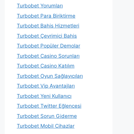
Turbobet Yorumları
Turbobet Para Biriktirme
Turbobet Bahis Hizmetleri
Turbobet Çevrimiçi Bahis
Turbobet Popüler Demolar
Turbobet Casino Sorunları
Turbobet Casino Katılım
Turbobet Oyun Sağlayıcıları
Turbobet Vip Avantajları
Turbobet Yeni Kullanıcı
Turbobet Twitter Eğlencesi
Turbobet Sorun Giderme
Turbobet Mobil Cihazlar