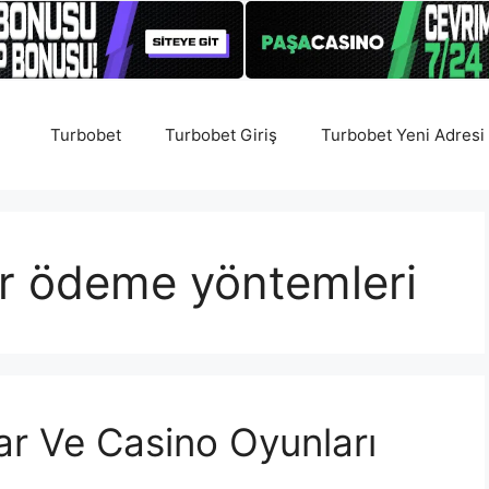
Turbobet
Turbobet Giriş
Turbobet Yeni Adresi
ir ödeme yöntemleri
lar Ve Casino Oyunları