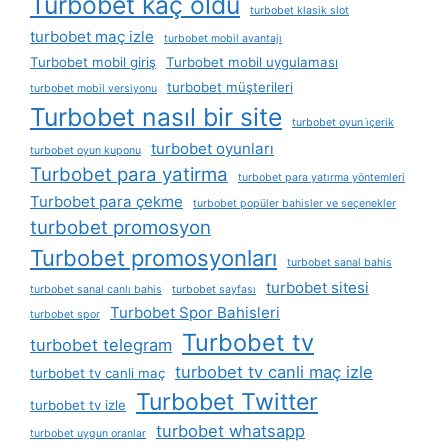
Turbobet kaç oldu
turbobet klasik slot
turbobet maç izle
turbobet mobil avantajı
Turbobet mobil giriş
Turbobet mobil uygulaması
turbobet müşterileri
turbobet mobil versiyonu
Turbobet nasıl bir site
turbobet oyun i̇çerik
turbobet oyunları
turbobet oyun kuponu
Turbobet para yatirma
turbobet para yatırma yöntemleri
Turbobet para çekme
turbobet popüler bahisler ve seçenekler
turbobet promosyon
Turbobet promosyonları
turbobet sanal bahis
turbobet sitesi
turbobet sanal canlı bahis
turbobet sayfası
Turbobet Spor Bahisleri
turbobet spor
Turbobet tv
turbobet telegram
turbobet tv canli maç izle
turbobet tv canli maç
Turbobet Twitter
turbobet tv izle
turbobet whatsapp
turbobet uygun oranlar