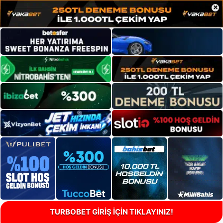
×
TURBOBET GİRİŞ İÇİN TIKLAYINIZ!