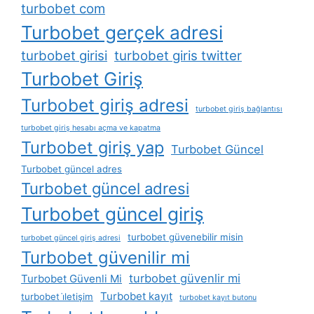
turbobet com
Turbobet gerçek adresi
turbobet girisi
turbobet giris twitter
Turbobet Giriş
Turbobet giriş adresi
turbobet giriş bağlantısı
turbobet giriş hesabı açma ve kapatma
Turbobet giriş yap
Turbobet Güncel
Turbobet güncel adres
Turbobet güncel adresi
Turbobet güncel giriş
turbobet güvenebilir misin
turbobet güncel giriş adresi
Turbobet güvenilir mi
turbobet güvenlir mi
Turbobet Güvenli Mi
Turbobet kayıt
turbobet i̇letişim
turbobet kayıt butonu