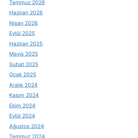
Temmuz 2026
Haziran 2026
Nisan 2026
Eylül 2025
Haziran 2025
Mayıs 2025
Şubat 2025
Ocak 2025
Aralık 2024
Kasım 2024
Ekim 2024
Eylül 2024
Ağustos 2024
Temmuz 2024