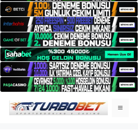
İçeriğe
atla
Menü