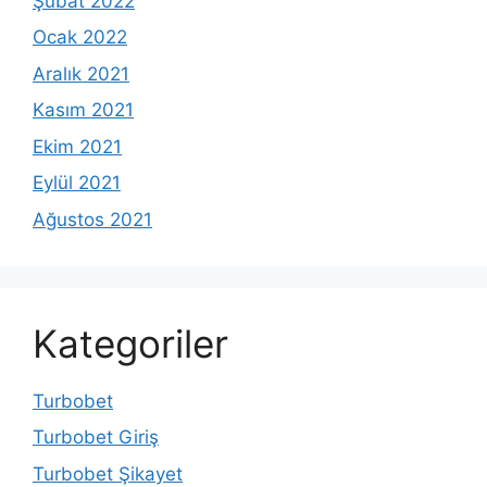
Şubat 2022
Ocak 2022
Aralık 2021
Kasım 2021
Ekim 2021
Eylül 2021
Ağustos 2021
Kategoriler
Turbobet
Turbobet Giriş
Turbobet Şikayet