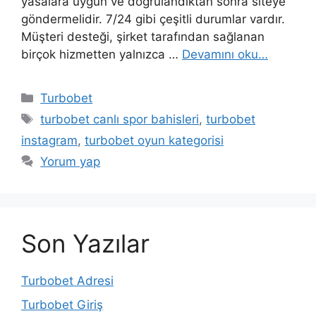
yasalara uygun ve doğrulandıktan sonra siteye
göndermelidir. 7/24 gibi çeşitli durumlar vardır.
Müşteri desteği, şirket tarafından sağlanan
birçok hizmetten yalnızca …
Devamını oku…
Kategoriler
Turbobet
Etiketler
turbobet canlı spor bahisleri
,
turbobet
instagram
,
turbobet oyun kategorisi
Yorum yap
Son Yazılar
Turbobet Adresi
Turbobet Giriş