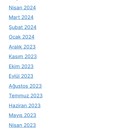
Nisan 2024
Mart 2024
Şubat 2024
Ocak 2024
Aralık 2023
Kasım 2023
Ekim 2023
Eylül 2023
Ağustos 2023
Temmuz 2023
Haziran 2023
Mayıs 2023
Nisan 2023