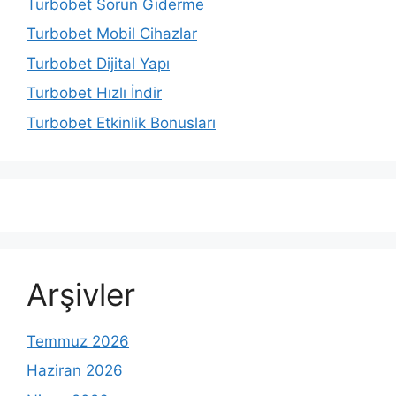
Turbobet Sorun Giderme
Turbobet Mobil Cihazlar
Turbobet Dijital Yapı
Turbobet Hızlı İndir
Turbobet Etkinlik Bonusları
Arşivler
Temmuz 2026
Haziran 2026