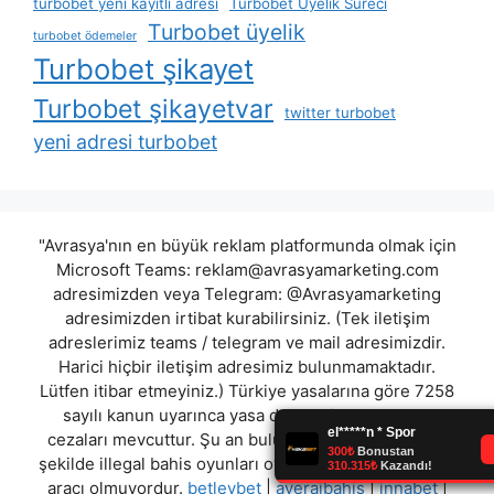
turbobet yeni kayıtlı adresi
Turbobet Üyelik Süreci
Turbobet üyelik
turbobet ödemeler
Turbobet şikayet
Turbobet şikayetvar
twitter turbobet
yeni adresi turbobet
"Avrasya'nın en büyük reklam platformunda olmak için
Microsoft Teams:
reklam@avrasyamarketing.com
adresimizden veya Telegram: @Avrasyamarketing
adresimizden irtibat kurabilirsiniz. (Tek iletişim
adreslerimiz teams / telegram ve mail adresimizdir.
Harici hiçbir iletişim adresimiz bulunmamaktadır.
Lütfen itibar etmeyiniz.) Türkiye yasalarına göre 7258
sayılı kanun uyarınca yasa dışı bahis oynamanın
cezaları mevcuttur. Şu an bulunduğunuz site hiç bir
şekilde illegal bahis oyunları oynatmıyor ve oynamaya
aracı olmuyordur.
betleybet
|
averajbahis
|
innabet
|