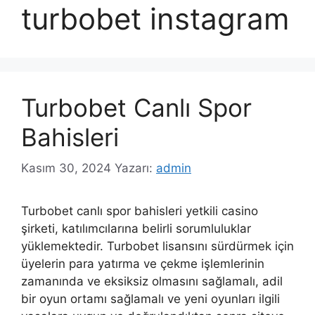
turbobet instagram
Turbobet Canlı Spor
Bahisleri
Kasım 30, 2024
Yazarı:
admin
Turbobet canlı spor bahisleri yetkili casino
şirketi, katılımcılarına belirli sorumluluklar
yüklemektedir. Turbobet lisansını sürdürmek için
üyelerin para yatırma ve çekme işlemlerinin
zamanında ve eksiksiz olmasını sağlamalı, adil
bir oyun ortamı sağlamalı ve yeni oyunları ilgili