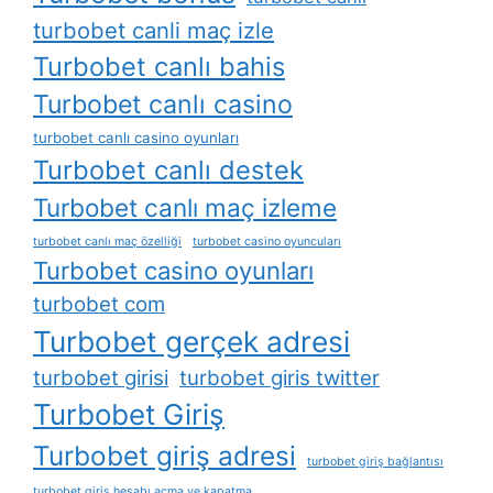
turbobet canli maç izle
Turbobet canlı bahis
Turbobet canlı casino
turbobet canlı casino oyunları
Turbobet canlı destek
Turbobet canlı maç izleme
turbobet canlı maç özelliği
turbobet casino oyuncuları
Turbobet casino oyunları
turbobet com
Turbobet gerçek adresi
turbobet girisi
turbobet giris twitter
Turbobet Giriş
Turbobet giriş adresi
turbobet giriş bağlantısı
turbobet giriş hesabı açma ve kapatma