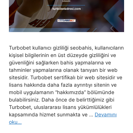
Turbobet kullanıcı gizliliği seobahis, kullanıcıların
kişisel bilgilerinin en üst düzeyde gizliliğini ve
güvenliğini sağlarken bahis yapmalarına ve
tahminler yapmalarına olanak tanıyan bir web
sitesidir. Turbobet sertifikalı bir web sitesidir ve
lisans hakkında daha fazla ayrıntıyı sitenin ve
mobil uygulamanın “hakkımızda” bölümünde
bulabilirsiniz. Daha önce de belirttiğimiz gibi
Turbobet, uluslararası lisans yükümlülükleri
kapsamında hizmet sunmakta ve …
Devamını
oku…