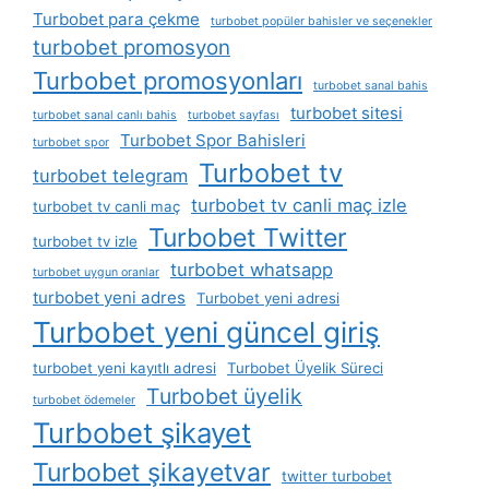
Turbobet para çekme
turbobet popüler bahisler ve seçenekler
turbobet promosyon
Turbobet promosyonları
turbobet sanal bahis
turbobet sitesi
turbobet sanal canlı bahis
turbobet sayfası
Turbobet Spor Bahisleri
turbobet spor
Turbobet tv
turbobet telegram
turbobet tv canli maç izle
turbobet tv canli maç
Turbobet Twitter
turbobet tv izle
turbobet whatsapp
turbobet uygun oranlar
turbobet yeni adres
Turbobet yeni adresi
Turbobet yeni güncel giriş
turbobet yeni kayıtlı adresi
Turbobet Üyelik Süreci
Turbobet üyelik
turbobet ödemeler
Turbobet şikayet
Turbobet şikayetvar
twitter turbobet