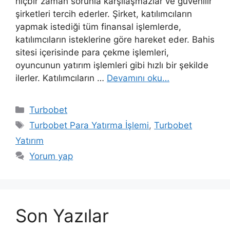
hiçbir zaman sorunla karşılaşmazlar ve güvenilir
şirketleri tercih ederler. Şirket, katılımcıların
yapmak istediği tüm finansal işlemlerde,
katılımcıların isteklerine göre hareket eder. Bahis
sitesi içerisinde para çekme işlemleri,
oyuncunun yatırım işlemleri gibi hızlı bir şekilde
ilerler. Katılımcıların …
Devamını oku…
Kategoriler
Turbobet
Etiketler
Turbobet Para Yatırma İşlemi
,
Turbobet
Yatırım
Yorum yap
Son Yazılar