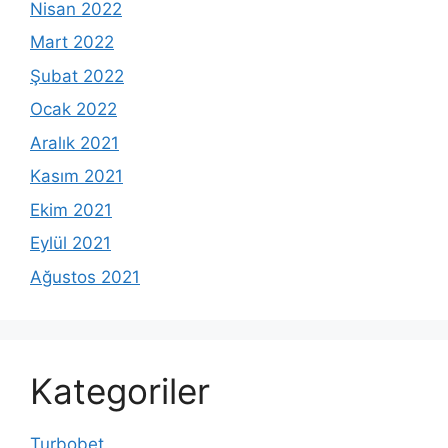
Nisan 2022
Mart 2022
Şubat 2022
Ocak 2022
Aralık 2021
Kasım 2021
Ekim 2021
Eylül 2021
Ağustos 2021
Kategoriler
Turbobet