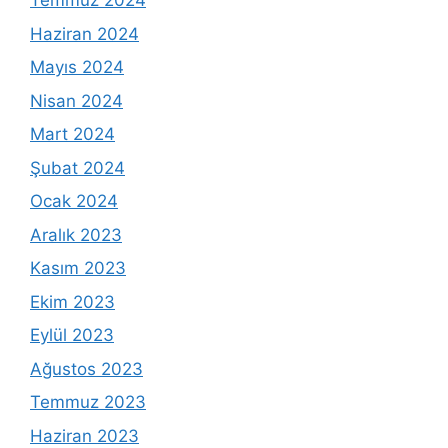
Temmuz 2024
Haziran 2024
Mayıs 2024
Nisan 2024
Mart 2024
Şubat 2024
Ocak 2024
Aralık 2023
Kasım 2023
Ekim 2023
Eylül 2023
Ağustos 2023
Temmuz 2023
Haziran 2023