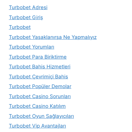
Turbobet Adresi
Turbobet Giriş
Turbobet
Turbobet Yasaklanırsa Ne Yapmalıyız
Turbobet Yorumları
Turbobet Para Biriktirme
Turbobet Bahis Hizmetleri
Turbobet Çevrimiçi Bahis
Turbobet Popüler Demolar
Turbobet Casino Sorunları
Turbobet Casino Katılım
Turbobet Oyun Sağlayıcıları
Turbobet Vip Avantajları