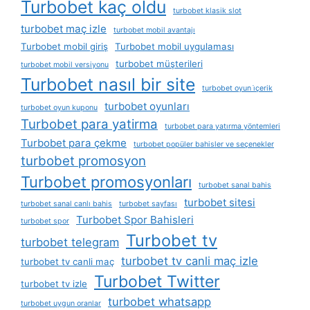
Turbobet kaç oldu
turbobet klasik slot
turbobet maç izle
turbobet mobil avantajı
Turbobet mobil giriş
Turbobet mobil uygulaması
turbobet müşterileri
turbobet mobil versiyonu
Turbobet nasıl bir site
turbobet oyun i̇çerik
turbobet oyunları
turbobet oyun kuponu
Turbobet para yatirma
turbobet para yatırma yöntemleri
Turbobet para çekme
turbobet popüler bahisler ve seçenekler
turbobet promosyon
Turbobet promosyonları
turbobet sanal bahis
turbobet sitesi
turbobet sanal canlı bahis
turbobet sayfası
Turbobet Spor Bahisleri
turbobet spor
Turbobet tv
turbobet telegram
turbobet tv canli maç izle
turbobet tv canli maç
Turbobet Twitter
turbobet tv izle
turbobet whatsapp
turbobet uygun oranlar