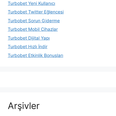
Turbobet Yeni Kullanıcı
Turbobet Twitter Eğlencesi
Turbobet Sorun Giderme
Turbobet Mobil Cihazlar
Turbobet Dijital Yapı
Turbobet Hızlı İndir
Turbobet Etkinlik Bonusları
Arşivler