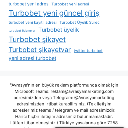
turbobet yeni adres
Turbobet yeni adresi
Turbobet yeni güncel giriş
turbobet yeni kayıtlı adresi
Turbobet Üyelik Süreci
Turbobet üyelik
turbobet ödemeler
Turbobet şikayet
Turbobet şikayetvar
twitter turbobet
yeni adresi turbobet
"Avrasya'nın en büyük reklam platformunda olmak için
Microsoft Teams:
reklam@avrasyamarketing.com
adresimizden veya Telegram: @Avrasyamarketing
adresimizden irtibat kurabilirsiniz. (Tek iletişim
adreslerimiz teams / telegram ve mail adresimizdir.
Harici hiçbir iletişim adresimiz bulunmamaktadır.
Lütfen itibar etmeyiniz.) Türkiye yasalarına göre 7258