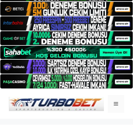
İçeriğe
atla
Menü