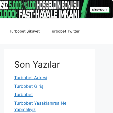
Turbobet Şikayet
Turbobet Twitter
Son Yazılar
Turbobet Adresi
Turbobet Giriş
Turbobet
Turbobet Yasaklanırsa Ne
Yapmalıyız