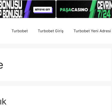
Turbobet
Turbobet Giriş
Turbobet Yeni Adresi
e
ık