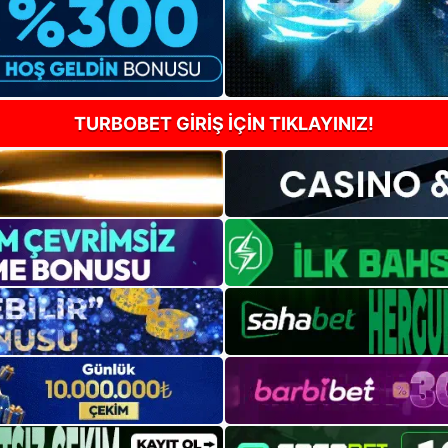
TURBOBET GİRİŞ İÇİN TIKLAYINIZ!