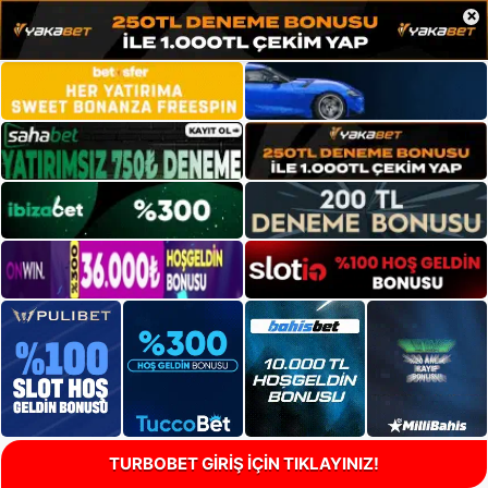
×
TURBOBET GİRİŞ İÇİN TIKLAYINIZ!