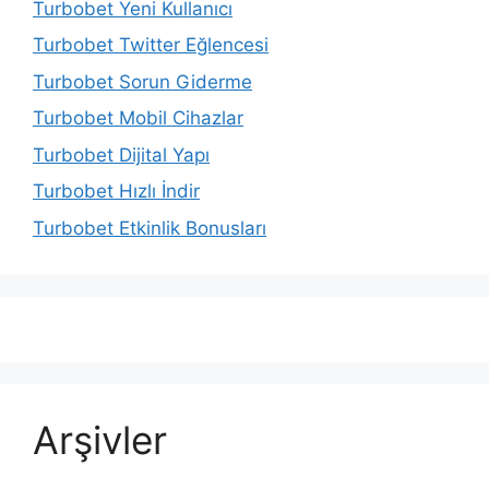
Turbobet Yeni Kullanıcı
Turbobet Twitter Eğlencesi
Turbobet Sorun Giderme
Turbobet Mobil Cihazlar
Turbobet Dijital Yapı
Turbobet Hızlı İndir
Turbobet Etkinlik Bonusları
Arşivler