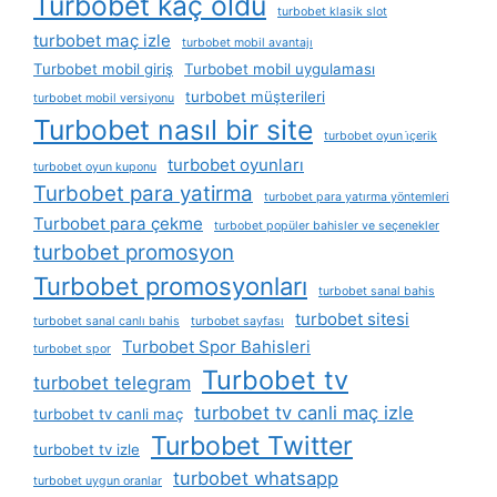
Turbobet kaç oldu
turbobet klasik slot
turbobet maç izle
turbobet mobil avantajı
Turbobet mobil giriş
Turbobet mobil uygulaması
turbobet müşterileri
turbobet mobil versiyonu
Turbobet nasıl bir site
turbobet oyun i̇çerik
turbobet oyunları
turbobet oyun kuponu
Turbobet para yatirma
turbobet para yatırma yöntemleri
Turbobet para çekme
turbobet popüler bahisler ve seçenekler
turbobet promosyon
Turbobet promosyonları
turbobet sanal bahis
turbobet sitesi
turbobet sanal canlı bahis
turbobet sayfası
Turbobet Spor Bahisleri
turbobet spor
Turbobet tv
turbobet telegram
turbobet tv canli maç izle
turbobet tv canli maç
Turbobet Twitter
turbobet tv izle
turbobet whatsapp
turbobet uygun oranlar