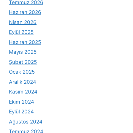
Temmuz 2026
Haziran 2026
Nisan 2026
Eylül 2025
Haziran 2025
Mayıs 2025
Şubat 2025
Ocak 2025
Aralık 2024
Kasım 2024
Ekim 2024
Eylül 2024
Ağustos 2024
Temmuz 2024