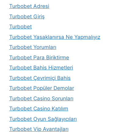
Turbobet Adresi
Turbobet Giriş
Turbobet
Turbobet Yasaklanırsa Ne Yapmalıyız
Turbobet Yorumları
Turbobet Para Biriktirme
Turbobet Bahis Hizmetleri
Turbobet Çevrimiçi Bahis
Turbobet Popüler Demolar
Turbobet Casino Sorunları
Turbobet Casino Katılım
Turbobet Oyun Sağlayıcıları
Turbobet Vip Avantajları