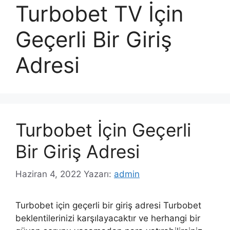
Turbobet TV İçin
Geçerli Bir Giriş
Adresi
Turbobet İçin Geçerli
Bir Giriş Adresi
Haziran 4, 2022
Yazarı:
admin
Turbobet için geçerli bir giriş adresi Turbobet
beklentilerinizi karşılayacaktır ve herhangi bir