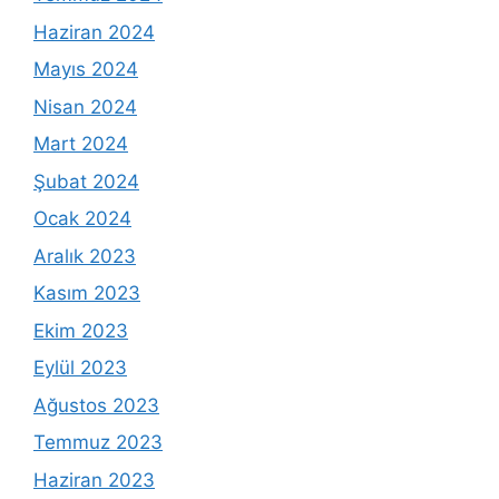
Haziran 2024
Mayıs 2024
Nisan 2024
Mart 2024
Şubat 2024
Ocak 2024
Aralık 2023
Kasım 2023
Ekim 2023
Eylül 2023
Ağustos 2023
Temmuz 2023
Haziran 2023