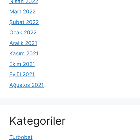
Nisan 2022
Mart 2022
Şubat 2022
Ocak 2022
Aralık 2021
Kasım 2021
Ekim 2021
Eylül 2021
Ağustos 2021
Kategoriler
Turbobet