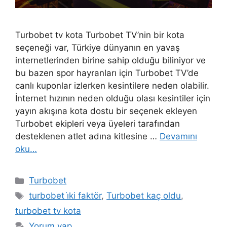
Turbobet tv kota Turbobet TV’nin bir kota
seçeneği var, Türkiye dünyanın en yavaş
internetlerinden birine sahip olduğu biliniyor ve
bu bazen spor hayranları için Turbobet TV’de
canlı kuponlar izlerken kesintilere neden olabilir.
İnternet hızının neden olduğu olası kesintiler için
yayın akışına kota dostu bir seçenek ekleyen
Turbobet ekipleri veya üyeleri tarafından
desteklenen atlet adına kitlesine …
Devamını
oku…
Kategoriler
Turbobet
Etiketler
turbobet i̇ki faktör
,
Turbobet kaç oldu
,
turbobet tv kota
Yorum yap