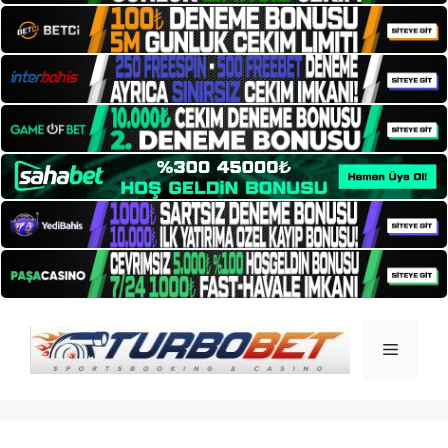
İçeriğe
atla
Menü