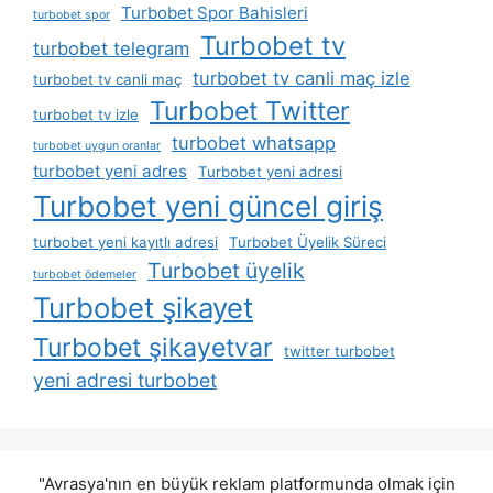
Turbobet Spor Bahisleri
turbobet spor
Turbobet tv
turbobet telegram
turbobet tv canli maç izle
turbobet tv canli maç
Turbobet Twitter
turbobet tv izle
turbobet whatsapp
turbobet uygun oranlar
turbobet yeni adres
Turbobet yeni adresi
Turbobet yeni güncel giriş
turbobet yeni kayıtlı adresi
Turbobet Üyelik Süreci
Turbobet üyelik
turbobet ödemeler
Turbobet şikayet
Turbobet şikayetvar
twitter turbobet
yeni adresi turbobet
"Avrasya'nın en büyük reklam platformunda olmak için