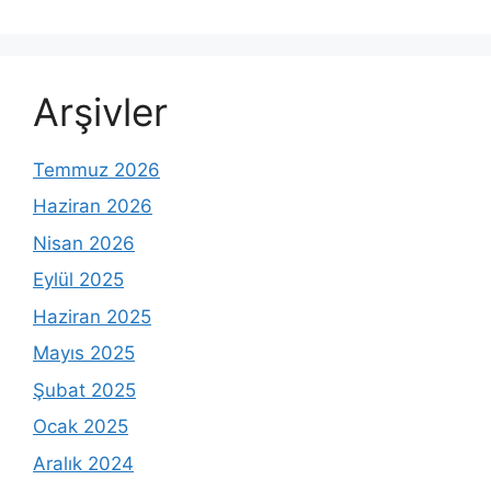
Arşivler
Temmuz 2026
Haziran 2026
Nisan 2026
Eylül 2025
Haziran 2025
Mayıs 2025
Şubat 2025
Ocak 2025
Aralık 2024