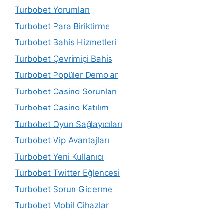
Turbobet Yorumları
Turbobet Para Biriktirme
Turbobet Bahis Hizmetleri
Turbobet Çevrimiçi Bahis
Turbobet Popüler Demolar
Turbobet Casino Sorunları
Turbobet Casino Katılım
Turbobet Oyun Sağlayıcıları
Turbobet Vip Avantajları
Turbobet Yeni Kullanıcı
Turbobet Twitter Eğlencesi
Turbobet Sorun Giderme
Turbobet Mobil Cihazlar