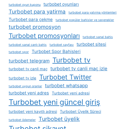
turbobet oyunları
turbobet oyun kuponu
Turbobet para yatirma
turbobet para yatırma yöntemleri
Turbobet para çekme
turbobet popüler bahisler ve seçenekler
turbobet promosyon
Turbobet promosyonları
turbobet sanal bahis
turbobet sitesi
turbobet sanal canlı bahis
turbobet sayfası
Turbobet Spor Bahisleri
turbobet spor
Turbobet tv
turbobet telegram
turbobet tv canli maç izle
turbobet tv canli maç
Turbobet Twitter
turbobet tv izle
turbobet whatsapp
turbobet uygun oranlar
turbobet yeni adres
Turbobet yeni adresi
Turbobet yeni güncel giriş
turbobet yeni kayıtlı adresi
Turbobet Üyelik Süreci
Turbobet üyelik
turbobet ödemeler
Turbobet şikayet