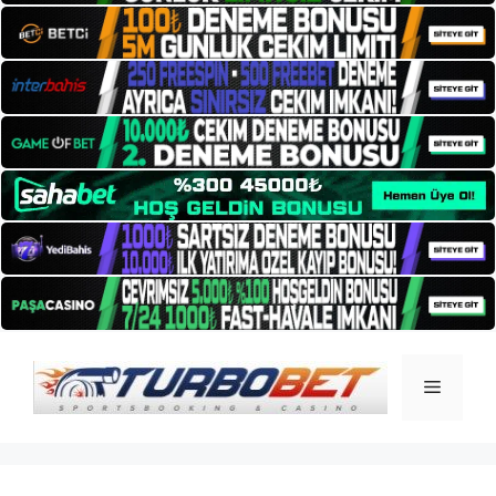
İçeriğe
atla
Menü