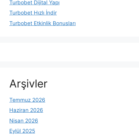
Turbobet Dijital Yapı
Turbobet Hızlı İndir
Turbobet Etkinlik Bonusları
Arşivler
Temmuz 2026
Haziran 2026
Nisan 2026
Eylül 2025