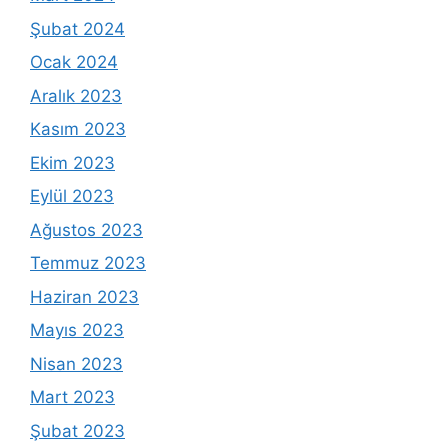
Şubat 2024
Ocak 2024
Aralık 2023
Kasım 2023
Ekim 2023
Eylül 2023
Ağustos 2023
Temmuz 2023
Haziran 2023
Mayıs 2023
Nisan 2023
Mart 2023
Şubat 2023