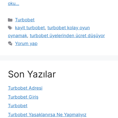
oku…
Kategoriler
Turbobet
Etiketler
kayit turbobet
,
turbobet kolay oyun
oynamak
,
turbobet üyelerinden ücret düşüyor
Yorum yap
Son Yazılar
Turbobet Adresi
Turbobet Giriş
Turbobet
Turbobet Yasaklanırsa Ne Yapmalıyız