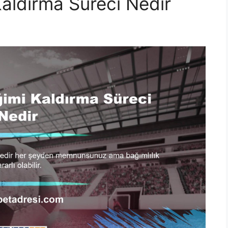
aldırma Süreci Nedir