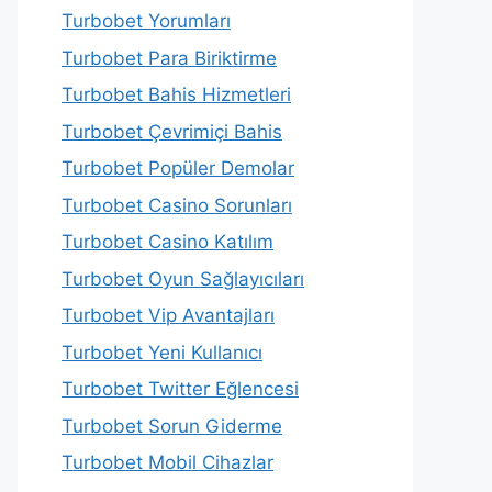
Turbobet Yorumları
Turbobet Para Biriktirme
Turbobet Bahis Hizmetleri
Turbobet Çevrimiçi Bahis
Turbobet Popüler Demolar
Turbobet Casino Sorunları
Turbobet Casino Katılım
Turbobet Oyun Sağlayıcıları
Turbobet Vip Avantajları
Turbobet Yeni Kullanıcı
Turbobet Twitter Eğlencesi
Turbobet Sorun Giderme
Turbobet Mobil Cihazlar