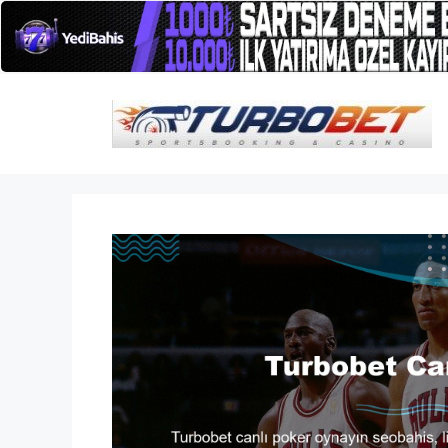
İçeriğe
atla