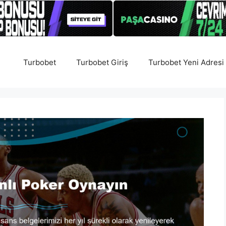
Turbobet
Turbobet Giriş
Turbobet Yeni Adresi