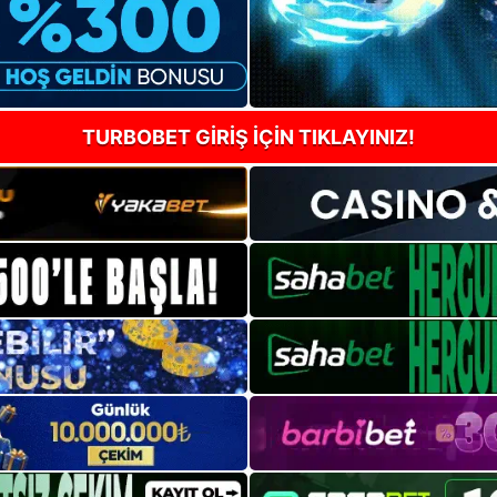
TURBOBET GİRİŞ İÇİN TIKLAYINIZ!