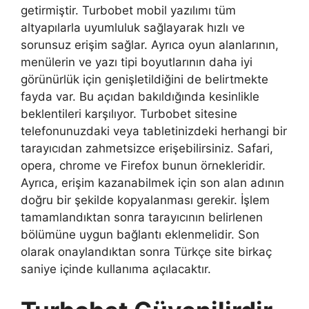
getirmiştir. Turbobet mobil yazılımı tüm
altyapılarla uyumluluk sağlayarak hızlı ve
sorunsuz erişim sağlar. Ayrıca oyun alanlarının,
menülerin ve yazı tipi boyutlarının daha iyi
görünürlük için genişletildiğini de belirtmekte
fayda var. Bu açıdan bakıldığında kesinlikle
beklentileri karşılıyor. Turbobet sitesine
telefonunuzdaki veya tabletinizdeki herhangi bir
tarayıcıdan zahmetsizce erişebilirsiniz. Safari,
opera, chrome ve Firefox bunun örnekleridir.
Ayrıca, erişim kazanabilmek için son alan adının
doğru bir şekilde kopyalanması gerekir. İşlem
tamamlandıktan sonra tarayıcının belirlenen
bölümüne uygun bağlantı eklenmelidir. Son
olarak onaylandıktan sonra Türkçe site birkaç
saniye içinde kullanıma açılacaktır.