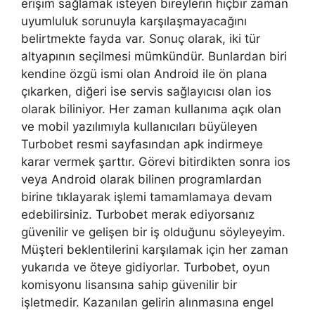
erişim sağlamak isteyen bireylerin hiçbir zaman
uyumluluk sorunuyla karşılaşmayacağını
belirtmekte fayda var. Sonuç olarak, iki tür
altyapının seçilmesi mümkündür. Bunlardan biri
kendine özgü ismi olan Android ile ön plana
çıkarken, diğeri ise servis sağlayıcısı olan ios
olarak biliniyor. Her zaman kullanıma açık olan
ve mobil yazılımıyla kullanıcıları büyüleyen
Turbobet resmi sayfasından apk indirmeye
karar vermek şarttır. Görevi bitirdikten sonra ios
veya Android olarak bilinen programlardan
birine tıklayarak işlemi tamamlamaya devam
edebilirsiniz. Turbobet merak ediyorsanız
güvenilir ve gelişen bir iş olduğunu söyleyeyim.
Müşteri beklentilerini karşılamak için her zaman
yukarıda ve öteye gidiyorlar. Turbobet, oyun
komisyonu lisansına sahip güvenilir bir
işletmedir. Kazanılan gelirin alınmasına engel