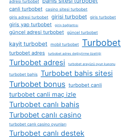
bahis sitesi turbobet
adresi turbobet
canli turbobet
casino sitesi turbobet
girisi turbobet
giris adresi turbobet
giris turbobet
giris yap turbobet
giriş bağlantısı
güncel adresi turbobet
güncel turbobet
Turbobet
kayit turbobet
mobil turbobet
turbobet adres
turbobet adres değiştirme özelliği
Turbobet adresi
turbobet arayüzü oyun kuponu
Turbobet bahis sitesi
turbobet bahis
Turbobet bonus
turbobet canli
turbobet canli maç izle
Turbobet canlı bahis
Turbobet canlı casino
turbobet canlı casino oyunları
Turbobet canlı destek