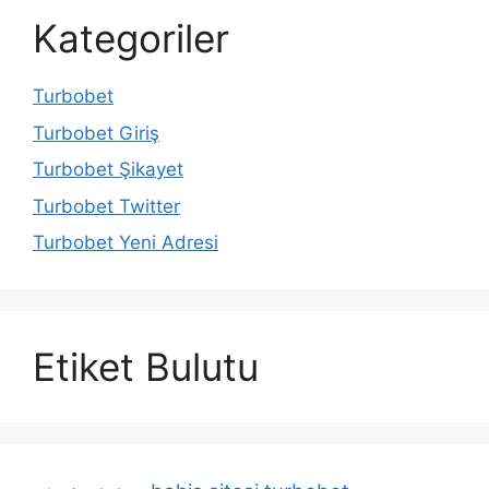
Kategoriler
Turbobet
Turbobet Giriş
Turbobet Şikayet
Turbobet Twitter
Turbobet Yeni Adresi
Etiket Bulutu