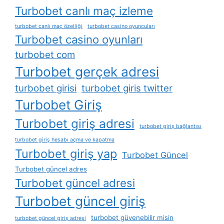
Turbobet canlı maç izleme
turbobet canlı maç özelliği
turbobet casino oyuncuları
Turbobet casino oyunları
turbobet com
Turbobet gerçek adresi
turbobet girisi
turbobet giris twitter
Turbobet Giriş
Turbobet giriş adresi
turbobet giriş bağlantısı
turbobet giriş hesabı açma ve kapatma
Turbobet giriş yap
Turbobet Güncel
Turbobet güncel adres
Turbobet güncel adresi
Turbobet güncel giriş
turbobet güvenebilir misin
turbobet güncel giriş adresi