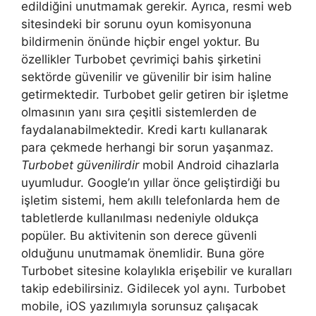
edildiğini unutmamak gerekir. Ayrıca, resmi web
sitesindeki bir sorunu oyun komisyonuna
bildirmenin önünde hiçbir engel yoktur. Bu
özellikler Turbobet çevrimiçi bahis şirketini
sektörde güvenilir ve güvenilir bir isim haline
getirmektedir. Turbobet gelir getiren bir işletme
olmasının yanı sıra çeşitli sistemlerden de
faydalanabilmektedir. Kredi kartı kullanarak
para çekmede herhangi bir sorun yaşanmaz.
Turbobet güvenilirdir
mobil Android cihazlarla
uyumludur. Google’ın yıllar önce geliştirdiği bu
işletim sistemi, hem akıllı telefonlarda hem de
tabletlerde kullanılması nedeniyle oldukça
popüler. Bu aktivitenin son derece güvenli
olduğunu unutmamak önemlidir. Buna göre
Turbobet sitesine kolaylıkla erişebilir ve kuralları
takip edebilirsiniz. Gidilecek yol aynı. Turbobet
mobile, iOS yazılımıyla sorunsuz çalışacak