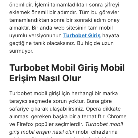
önemlidir. İşlemi tamamladıktan sonra şifreyi
eklemek önemli bir adımdır. Tüm bu görevler
tamamlandıktan sonra bir sonraki adım onay
almaktır. Bir anda web sitesinin tam mobil
uyumlu versiyonunun
Turbobet Giriş
hayata
geçtiğine tanık olacaksınız. Bu hiç de uzun
sürmüyor.
Turbobet Mobil Giriş Mobil
Erişim Nasıl Olur
Turbobet mobil girişi için herhangi bir marka
tarayıcı seçmede sorun yoktur. Buna göre
safariye çıkarak ulaşabilirsiniz. Opera dikkate
alınması gereken başka bir alternatiftir. Chrome
ve Firefox popüler seçimlerdir.
Turbobet mobil
giriş mobil erişim nasıl olur
mobil cihazlarına