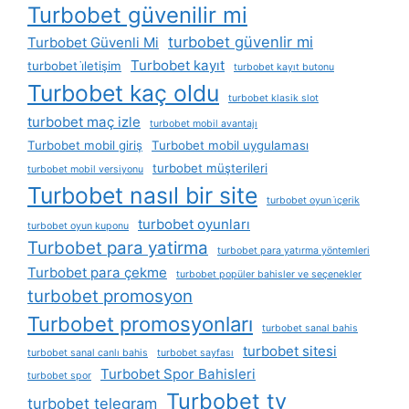
Turbobet güvenilir mi
turbobet güvenlir mi
Turbobet Güvenli Mi
Turbobet kayıt
turbobet i̇letişim
turbobet kayıt butonu
Turbobet kaç oldu
turbobet klasik slot
turbobet maç izle
turbobet mobil avantajı
Turbobet mobil giriş
Turbobet mobil uygulaması
turbobet müşterileri
turbobet mobil versiyonu
Turbobet nasıl bir site
turbobet oyun i̇çerik
turbobet oyunları
turbobet oyun kuponu
Turbobet para yatirma
turbobet para yatırma yöntemleri
Turbobet para çekme
turbobet popüler bahisler ve seçenekler
turbobet promosyon
Turbobet promosyonları
turbobet sanal bahis
turbobet sitesi
turbobet sanal canlı bahis
turbobet sayfası
Turbobet Spor Bahisleri
turbobet spor
Turbobet tv
turbobet telegram