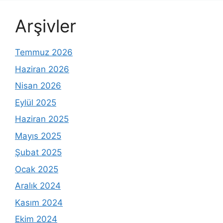
Arşivler
Temmuz 2026
Haziran 2026
Nisan 2026
Eylül 2025
Haziran 2025
Mayıs 2025
Şubat 2025
Ocak 2025
Aralık 2024
Kasım 2024
Ekim 2024