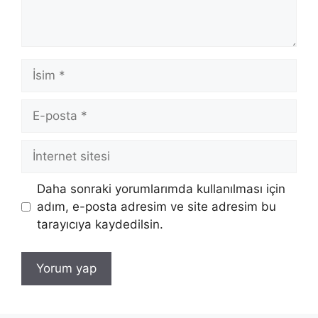
İsim
E-
posta
İnternet
sitesi
Daha sonraki yorumlarımda kullanılması için
adım, e-posta adresim ve site adresim bu
tarayıcıya kaydedilsin.