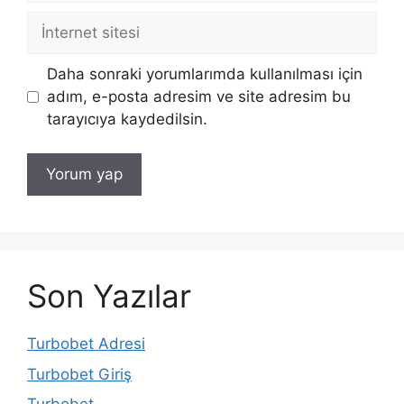
İnternet
sitesi
Daha sonraki yorumlarımda kullanılması için
adım, e-posta adresim ve site adresim bu
tarayıcıya kaydedilsin.
Son Yazılar
Turbobet Adresi
Turbobet Giriş