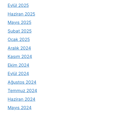
Eylül 2025
Haziran 2025
Mayıs 2025
Şubat 2025
Ocak 2025
Aralık 2024
Kasım 2024
Ekim 2024
Eylül 2024
Ağustos 2024
Temmuz 2024
Haziran 2024
Mayıs 2024