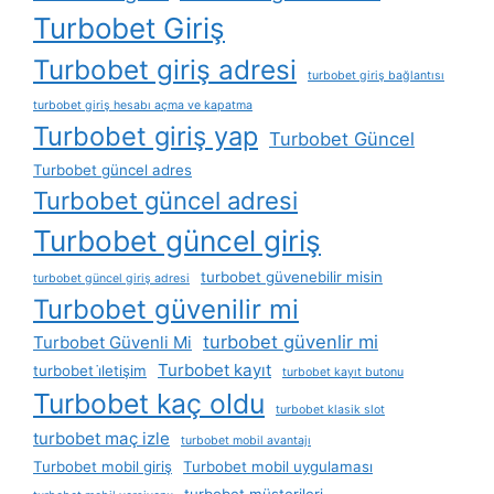
Turbobet Giriş
Turbobet giriş adresi
turbobet giriş bağlantısı
turbobet giriş hesabı açma ve kapatma
Turbobet giriş yap
Turbobet Güncel
Turbobet güncel adres
Turbobet güncel adresi
Turbobet güncel giriş
turbobet güvenebilir misin
turbobet güncel giriş adresi
Turbobet güvenilir mi
turbobet güvenlir mi
Turbobet Güvenli Mi
Turbobet kayıt
turbobet i̇letişim
turbobet kayıt butonu
Turbobet kaç oldu
turbobet klasik slot
turbobet maç izle
turbobet mobil avantajı
Turbobet mobil giriş
Turbobet mobil uygulaması
turbobet müşterileri