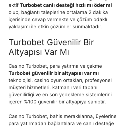
aktif
Turbobet canlı desteği hızlı mı öder mi
olup, bağlantı taleplerine ortalama 2 dakika
içerisinde cevap vermekte ve çözüm odaklı
yaklaşımı ile etkin çözümler sunmaktadır.
Turbobet Güvenilir Bir
Altyapısı Var Mı
Casino Turbobet, para yatırma ve çekme
Turbobet güvenilir bir altyapısı var mı
teknolojisi, casino oyun ortakları, profesyonel
müşteri hizmetleri, katmanlı veri tabanı
güvenilirliği ve en son yedekleme sistemlerini
içeren %100 güvenilir bir altyapıya sahiptir.
Casino Turbobet, bahis meraklılarına, üyelerine
para yatırmadan bağlantılara ve canlı desteğe