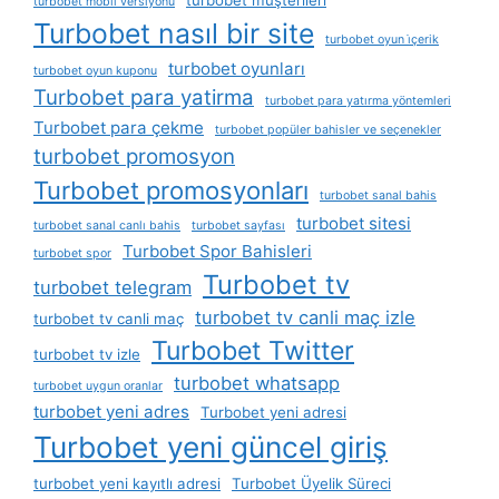
turbobet mobil versiyonu
Turbobet nasıl bir site
turbobet oyun i̇çerik
turbobet oyunları
turbobet oyun kuponu
Turbobet para yatirma
turbobet para yatırma yöntemleri
Turbobet para çekme
turbobet popüler bahisler ve seçenekler
turbobet promosyon
Turbobet promosyonları
turbobet sanal bahis
turbobet sitesi
turbobet sanal canlı bahis
turbobet sayfası
Turbobet Spor Bahisleri
turbobet spor
Turbobet tv
turbobet telegram
turbobet tv canli maç izle
turbobet tv canli maç
Turbobet Twitter
turbobet tv izle
turbobet whatsapp
turbobet uygun oranlar
turbobet yeni adres
Turbobet yeni adresi
Turbobet yeni güncel giriş
turbobet yeni kayıtlı adresi
Turbobet Üyelik Süreci