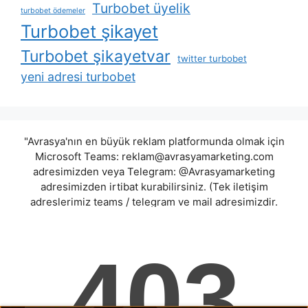
Turbobet üyelik
turbobet ödemeler
Turbobet şikayet
Turbobet şikayetvar
twitter turbobet
yeni adresi turbobet
"Avrasya'nın en büyük reklam platformunda olmak için
Microsoft Teams:
reklam@avrasyamarketing.com
adresimizden veya Telegram: @Avrasyamarketing
adresimizden irtibat kurabilirsiniz. (Tek iletişim
adreslerimiz teams / telegram ve mail adresimizdir.
Harici hiçbir iletişim adresimiz bulunmamaktadır.
Lütfen itibar etmeyiniz.) Türkiye yasalarına göre 7258
sayılı kanun uyarınca yasa dışı bahis oynamanın
cezaları mevcuttur. Şu an bulunduğunuz site hiç bir
şekilde illegal bahis oyunları oynatmıyor ve oynamaya
aracı olmuyordur.
betleybet
|
averajbahis
|
innabet
|
casinoturka
|
wazamba
|
nesilbet
|
ligobet
|