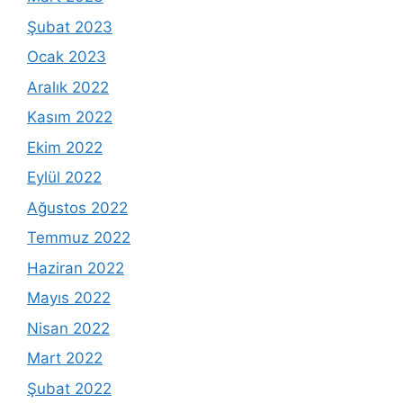
Şubat 2023
Ocak 2023
Aralık 2022
Kasım 2022
Ekim 2022
Eylül 2022
Ağustos 2022
Temmuz 2022
Haziran 2022
Mayıs 2022
Nisan 2022
Mart 2022
Şubat 2022