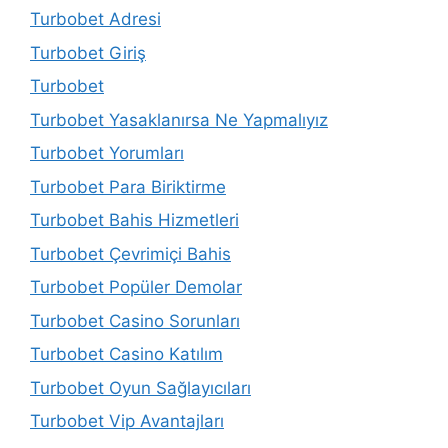
Turbobet Adresi
Turbobet Giriş
Turbobet
Turbobet Yasaklanırsa Ne Yapmalıyız
Turbobet Yorumları
Turbobet Para Biriktirme
Turbobet Bahis Hizmetleri
Turbobet Çevrimiçi Bahis
Turbobet Popüler Demolar
Turbobet Casino Sorunları
Turbobet Casino Katılım
Turbobet Oyun Sağlayıcıları
Turbobet Vip Avantajları