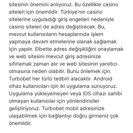
sitesinin önemini anlıyoruz. Bu özellikle casino
siteleri için önemlidir. Türkiye’nin casino
sitelerine uyguladığı giriş engelleri nedeniyle
casino siteleri de adres değiştirecek. Bu,
mevcut kullanıcıların hesaplarında işlem
yapmaya devam etmelerine olanak sağlamak
için yapılır. Elbette adres değişikliğini onaylamak
ve web sitesini mevcut giriş adresinize
sıfırlamak zaman alır ve web sitesinin yanıltıcı
olmasına neden olabilir. Bunu önlemek için
Turbobet her türlü tedbiri alacaktır. Android
cihaz kullanıcıları için iki uygulama sunuyoruz.
Uygulama yükleyemeyen veya IOS cihazı sahibi
olmayan kullanıcılar için yönlendiriciler
geliştiriyoruz. Turbobet mobil adresinize
ulaşabilmek için bağlantıyı doğru girmeniz çok
önemlidir.