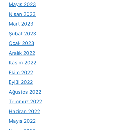
Mayıs 2023
Nisan 2023
Mart 2023
Şubat 2023
Ocak 2023
Aralık 2022
Kasım 2022
Ekim 2022
Eylül 2022
Ağustos 2022
Temmuz 2022
Haziran 2022
Mayıs 2022