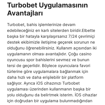
Turbobet Uygulamasının
Avantajları
Turbobet, bahis işlemlerinize devam
edebileceğiniz en karlı sitelerden biridir.Elbette
başka bir hatayla karşılaşırsanız 7/24 çevrimiçi
destek ekibimizle iletişime geçerek sorunun ne
olduğunu öğrenebilirsiniz. Kullanım açısından iki
uygulamanın olması avantajlıdır. Çoğu casino
oyuncusu spor bahislerini sevmez ve bunun
tersi de geçerlidir. Böylece oyunculara favori
türlerine göre uygulamalara bağlanmak için
daha hızlı ve daha erişilebilir bir platform
sağlıyor. Ayrıca iOS cihazınızı Turbobet
uygulaması üzerinden kullanmanın başka bir
yolu olduğunu da belirtmek isterim. İOS cihazlar
için doğrudan bir uygulama bulunmadığından