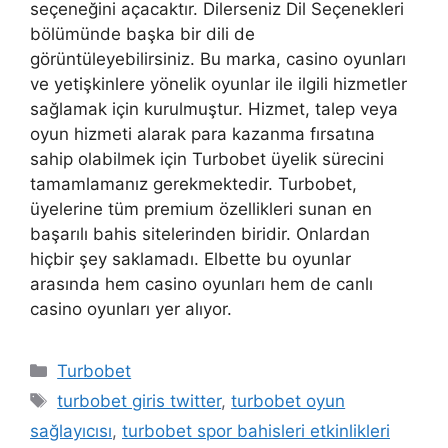
seçeneğini açacaktır. Dilerseniz Dil Seçenekleri
bölümünde başka bir dili de
görüntüleyebilirsiniz. Bu marka, casino oyunları
ve yetişkinlere yönelik oyunlar ile ilgili hizmetler
sağlamak için kurulmuştur. Hizmet, talep veya
oyun hizmeti alarak para kazanma fırsatına
sahip olabilmek için Turbobet üyelik sürecini
tamamlamanız gerekmektedir. Turbobet,
üyelerine tüm premium özellikleri sunan en
başarılı bahis sitelerinden biridir. Onlardan
hiçbir şey saklamadı. Elbette bu oyunlar
arasında hem casino oyunları hem de canlı
casino oyunları yer alıyor.
Kategoriler
Turbobet
Etiketler
turbobet giris twitter
,
turbobet oyun
sağlayıcısı
,
turbobet spor bahisleri etkinlikleri