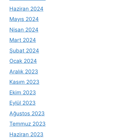
Haziran 2024
Mayıs 2024
Nisan 2024
Mart 2024
Şubat 2024
Ocak 2024
Aralık 2023
Kasım 2023
Ekim 2023
Eylül 2023
Ağustos 2023
Temmuz 2023
Haziran 2023