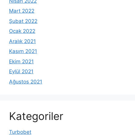
Nisan 2022
Mart 2022
Şubat 2022
Ocak 2022
Aralık 2021
Kasım 2021
Ekim 2021
Eylül 2021
Ağustos 2021
Kategoriler
Turbobet