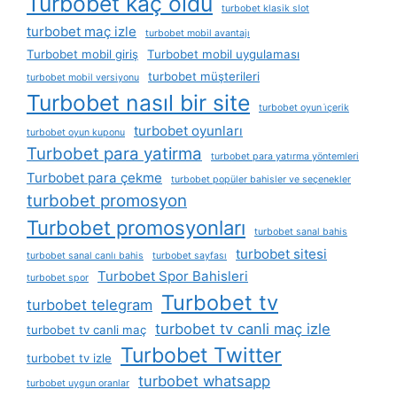
Turbobet kaç oldu
turbobet klasik slot
turbobet maç izle
turbobet mobil avantajı
Turbobet mobil giriş
Turbobet mobil uygulaması
turbobet müşterileri
turbobet mobil versiyonu
Turbobet nasıl bir site
turbobet oyun i̇çerik
turbobet oyunları
turbobet oyun kuponu
Turbobet para yatirma
turbobet para yatırma yöntemleri
Turbobet para çekme
turbobet popüler bahisler ve seçenekler
turbobet promosyon
Turbobet promosyonları
turbobet sanal bahis
turbobet sitesi
turbobet sanal canlı bahis
turbobet sayfası
Turbobet Spor Bahisleri
turbobet spor
Turbobet tv
turbobet telegram
turbobet tv canli maç izle
turbobet tv canli maç
Turbobet Twitter
turbobet tv izle
turbobet whatsapp
turbobet uygun oranlar