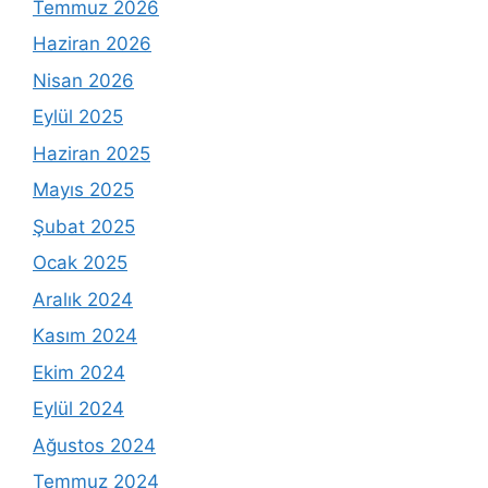
Temmuz 2026
Haziran 2026
Nisan 2026
Eylül 2025
Haziran 2025
Mayıs 2025
Şubat 2025
Ocak 2025
Aralık 2024
Kasım 2024
Ekim 2024
Eylül 2024
Ağustos 2024
Temmuz 2024