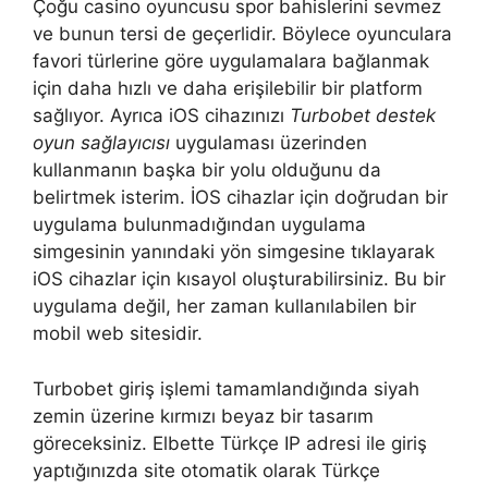
Çoğu casino oyuncusu spor bahislerini sevmez
ve bunun tersi de geçerlidir. Böylece oyunculara
favori türlerine göre uygulamalara bağlanmak
için daha hızlı ve daha erişilebilir bir platform
sağlıyor. Ayrıca iOS cihazınızı
Turbobet destek
oyun sağlayıcısı
uygulaması üzerinden
kullanmanın başka bir yolu olduğunu da
belirtmek isterim. İOS cihazlar için doğrudan bir
uygulama bulunmadığından uygulama
simgesinin yanındaki yön simgesine tıklayarak
iOS cihazlar için kısayol oluşturabilirsiniz. Bu bir
uygulama değil, her zaman kullanılabilen bir
mobil web sitesidir.
Turbobet giriş işlemi tamamlandığında siyah
zemin üzerine kırmızı beyaz bir tasarım
göreceksiniz. Elbette Türkçe IP adresi ile giriş
yaptığınızda site otomatik olarak Türkçe