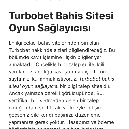
Turbobet Bahis Sitesi
Oyun Sağlayıcısı
En ilgi çekici bahis sitelerinden biri olan
Turbobet hakkında sizleri bilgilendireceğiz. Bu
bölümde kayıt işlemine ilişkin bilgiler yer
almaktadır. Öncelikle bilgi talepleri ile ilgili
sorularınızı açıklığa kavuşturmak için forum
sayfamızı kullanmak istiyoruz.
Turbobet bahis
sitesi oyun sağlayıcısı
bir bilgi talep sitesidir.
Ancak yalnızca gerekli görüldüğünde. Bu,
sertifikalı bir işletmeden gelen bir talep
olduğundan, sertifikalı işletmeyle iletişime
geçseniz bile kendi başınıza düzenleme
yapmanıza gerek yoktur. Hesabınız ve ödeme