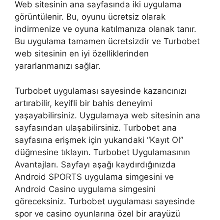
Web sitesinin ana sayfasında iki uygulama
görüntülenir. Bu, oyunu ücretsiz olarak
indirmenize ve oyuna katılmanıza olanak tanır.
Bu uygulama tamamen ücretsizdir ve Turbobet
web sitesinin en iyi özelliklerinden
yararlanmanızı sağlar.
Turbobet uygulaması sayesinde kazancınızı
artırabilir, keyifli bir bahis deneyimi
yaşayabilirsiniz. Uygulamaya web sitesinin ana
sayfasından ulaşabilirsiniz. Turbobet ana
sayfasına erişmek için yukarıdaki “Kayıt Ol”
düğmesine tıklayın. Turbobet Uygulamasının
Avantajları. Sayfayı aşağı kaydırdığınızda
Android SPORTS uygulama simgesini ve
Android Casino uygulama simgesini
göreceksiniz. Turbobet uygulaması sayesinde
spor ve casino oyunlarına özel bir arayüzü