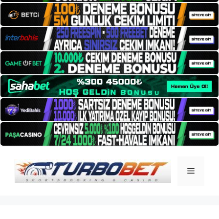
İçeriğe
atla
Menü