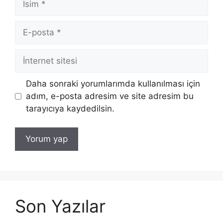
E-
posta
İnternet
sitesi
Daha sonraki yorumlarımda kullanılması için
adım, e-posta adresim ve site adresim bu
tarayıcıya kaydedilsin.
Son Yazılar