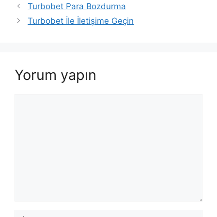
Turbobet Para Bozdurma
Turbobet İle İletişime Geçin
Yorum yapın
Yorum
İsim