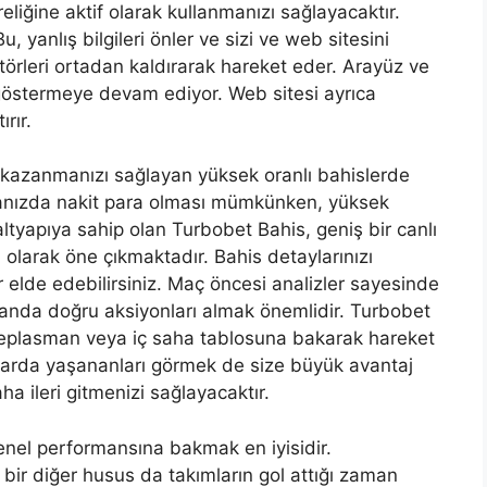
eliğine aktif olarak kullanmanızı sağlayacaktır.
, yanlış bilgileri önler ve sizi ve web sitesini
ktörleri ortadan kaldırarak hareket eder. Arayüz ve
 göstermeye devam ediyor. Web sitesi ayrıca
ırır.
 kazanmanızı sağlayan yüksek oranlı bahislerde
sanızda nakit para olması mümkünken, yüksek
 altyapıya sahip olan Turbobet Bahis, geniş bir canlı
olarak öne çıkmaktadır. Bahis detaylarınızı
r elde edebilirsiniz. Maç öncesi analizler sayesinde
anda doğru aksiyonları almak önemlidir. Turbobet
deplasman veya iç saha tablosuna bakarak hareket
çlarda yaşananları görmek de size büyük avantaj
a ileri gitmenizi sağlayacaktır.
enel performansına bakmak en iyisidir.
 bir diğer husus da takımların gol attığı zaman