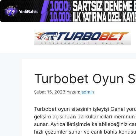
İçeriğe
atla
Turbobet Oyun Sit
Şubat 15, 2023
Yazarı:
admin
Turbobet oyun sitesinin işleyişi Genel yor
gelişim açısından da kullanıcıları memnun 
sunar. Ayrıca iletişimde kalabileceğiniz c
hızlı çözümler sunar ve canlı bahis konusun