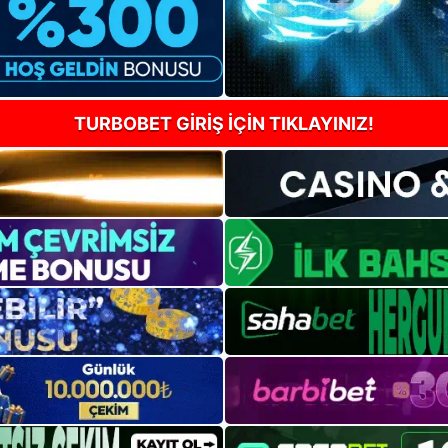
TURBOBET GİRİŞ İÇİN TIKLAYINIZ!