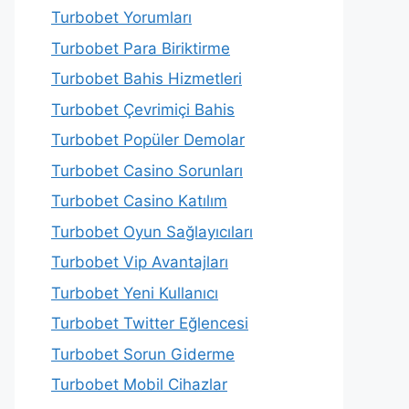
Turbobet Yorumları
Turbobet Para Biriktirme
Turbobet Bahis Hizmetleri
Turbobet Çevrimiçi Bahis
Turbobet Popüler Demolar
Turbobet Casino Sorunları
Turbobet Casino Katılım
Turbobet Oyun Sağlayıcıları
Turbobet Vip Avantajları
Turbobet Yeni Kullanıcı
Turbobet Twitter Eğlencesi
Turbobet Sorun Giderme
Turbobet Mobil Cihazlar