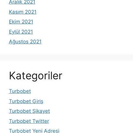
Aralık 2021
Kasım 2021
Ekim 2021
Eylül 2021
Ağustos 2021
Kategoriler
Turbobet
Turbobet Giriş
Turbobet Şikayet
Turbobet Twitter
Turbobet Yeni Adresi