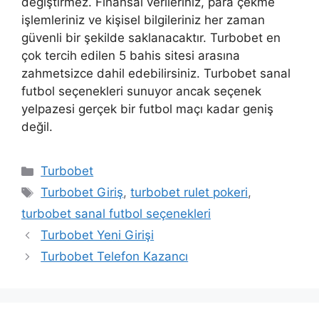
değiştirmez. Finansal verileriniz, para çekme
işlemleriniz ve kişisel bilgileriniz her zaman
güvenli bir şekilde saklanacaktır. Turbobet en
çok tercih edilen 5 bahis sitesi arasına
zahmetsizce dahil edebilirsiniz. Turbobet sanal
futbol seçenekleri sunuyor ancak seçenek
yelpazesi gerçek bir futbol maçı kadar geniş
değil.
Kategoriler
Turbobet
Etiketler
Turbobet Giriş
,
turbobet rulet pokeri
,
turbobet sanal futbol seçenekleri
Turbobet Yeni Girişi
Turbobet Telefon Kazancı