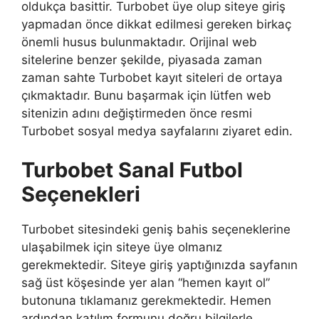
oldukça basittir. Turbobet üye olup siteye giriş
yapmadan önce dikkat edilmesi gereken birkaç
önemli husus bulunmaktadır. Orijinal web
sitelerine benzer şekilde, piyasada zaman
zaman sahte Turbobet kayıt siteleri de ortaya
çıkmaktadır. Bunu başarmak için lütfen web
sitenizin adını değiştirmeden önce resmi
Turbobet sosyal medya sayfalarını ziyaret edin.
Turbobet Sanal Futbol
Seçenekleri
Turbobet sitesindeki geniş bahis seçeneklerine
ulaşabilmek için siteye üye olmanız
gerekmektedir. Siteye giriş yaptığınızda sayfanın
sağ üst köşesinde yer alan “hemen kayıt ol”
butonuna tıklamanız gerekmektedir. Hemen
ardından katılım formunu doğru bilgilerle