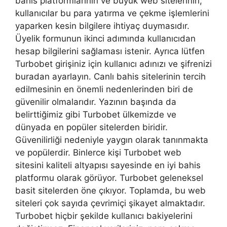
bahis platformlarının ve büyük web sitelerinin,
kullanıcılar bu para yatırma ve çekme işlemlerini
yaparken kesin bilgilere ihtiyaç duymasıdır.
Üyelik formunun ikinci adımında kullanıcıdan
hesap bilgilerini sağlaması istenir. Ayrıca lütfen
Turbobet girişiniz için kullanıcı adınızı ve şifrenizi
buradan ayarlayın. Canlı bahis sitelerinin tercih
edilmesinin en önemli nedenlerinden biri de
güvenilir olmalarıdır. Yazının başında da
belirttiğimiz gibi Turbobet ülkemizde ve
dünyada en popüler sitelerden biridir.
Güvenilirliği nedeniyle yaygın olarak tanınmakta
ve popülerdir. Binlerce kişi Turbobet web
sitesini kaliteli altyapısı sayesinde en iyi bahis
platformu olarak görüyor. Turbobet geleneksel
basit sitelerden öne çıkıyor. Toplamda, bu web
siteleri çok sayıda çevrimiçi şikayet almaktadır.
Turbobet hiçbir şekilde kullanıcı bakiyelerini