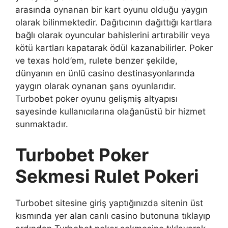
arasında oynanan bir kart oyunu olduğu yaygın
olarak bilinmektedir. Dağıtıcının dağıttığı kartlara
bağlı olarak oyuncular bahislerini artırabilir veya
kötü kartları kapatarak ödül kazanabilirler. Poker
ve texas hold’em, rulete benzer şekilde,
dünyanın en ünlü casino destinasyonlarında
yaygın olarak oynanan şans oyunlarıdır.
Turbobet poker oyunu gelişmiş altyapısı
sayesinde kullanıcılarına olağanüstü bir hizmet
sunmaktadır.
Turbobet Poker
Sekmesi Rulet Pokeri
Turbobet sitesine giriş yaptığınızda sitenin üst
kısmında yer alan canlı casino butonuna tıklayıp