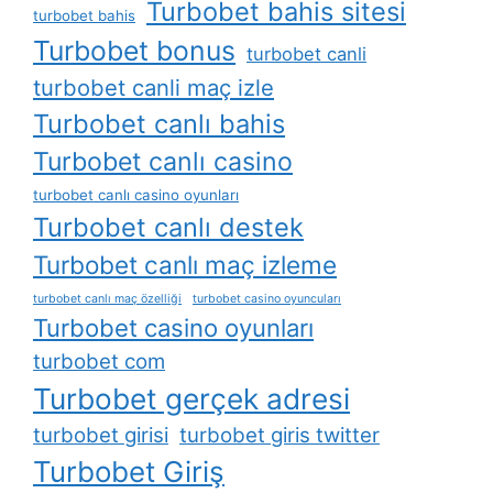
Turbobet bahis sitesi
turbobet bahis
Turbobet bonus
turbobet canli
turbobet canli maç izle
Turbobet canlı bahis
Turbobet canlı casino
turbobet canlı casino oyunları
Turbobet canlı destek
Turbobet canlı maç izleme
turbobet canlı maç özelliği
turbobet casino oyuncuları
Turbobet casino oyunları
turbobet com
Turbobet gerçek adresi
turbobet girisi
turbobet giris twitter
Turbobet Giriş