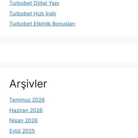
Turbobet Dijital Yapı
Turbobet Hızlı İndir
Turbobet Etkinlik Bonusları
Arşivler
Temmuz 2026
Haziran 2026
Nisan 2026
Eylül 2025