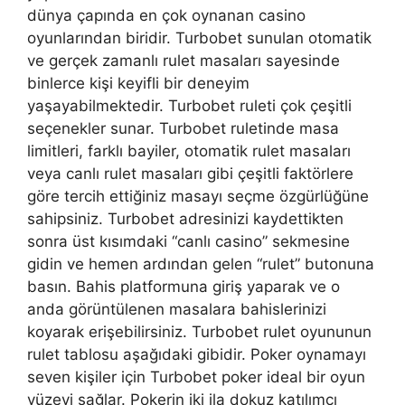
dünya çapında en çok oynanan casino
oyunlarından biridir. Turbobet sunulan otomatik
ve gerçek zamanlı rulet masaları sayesinde
binlerce kişi keyifli bir deneyim
yaşayabilmektedir. Turbobet ruleti çok çeşitli
seçenekler sunar. Turbobet ruletinde masa
limitleri, farklı bayiler, otomatik rulet masaları
veya canlı rulet masaları gibi çeşitli faktörlere
göre tercih ettiğiniz masayı seçme özgürlüğüne
sahipsiniz. Turbobet adresinizi kaydettikten
sonra üst kısımdaki “canlı casino” sekmesine
gidin ve hemen ardından gelen “rulet” butonuna
basın. Bahis platformuna giriş yaparak ve o
anda görüntülenen masalara bahislerinizi
koyarak erişebilirsiniz. Turbobet rulet oyununun
rulet tablosu aşağıdaki gibidir. Poker oynamayı
seven kişiler için Turbobet poker ideal bir oyun
yüzeyi sağlar. Pokerin iki ila dokuz katılımcı