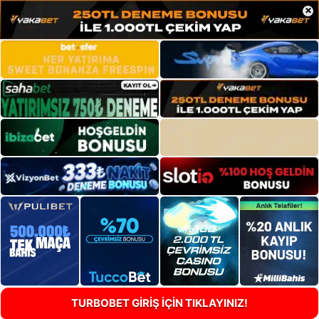
×
TURBOBET GİRİŞ İÇİN TIKLAYINIZ!