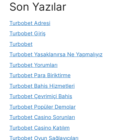
Son Yazılar
Turbobet Adresi
Turbobet Giriş
Turbobet
Turbobet Yasaklanırsa Ne Yapmalıyız
Turbobet Yorumları
Turbobet Para Biriktirme
Turbobet Bahis Hizmetleri
Turbobet Çevrimiçi Bahis
Turbobet Popüler Demolar
Turbobet Casino Sorunları
Turbobet Casino Katılım
Turbobet Oyun Sağlayıcıları