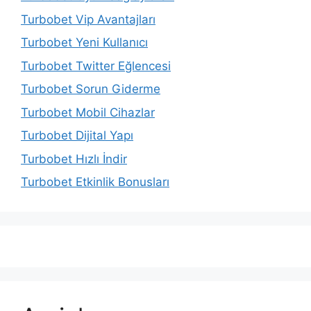
Turbobet Vip Avantajları
Turbobet Yeni Kullanıcı
Turbobet Twitter Eğlencesi
Turbobet Sorun Giderme
Turbobet Mobil Cihazlar
Turbobet Dijital Yapı
Turbobet Hızlı İndir
Turbobet Etkinlik Bonusları