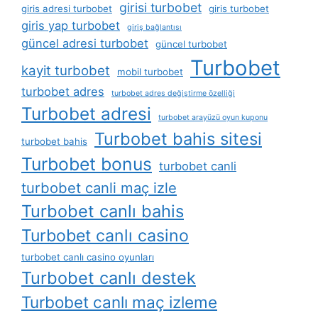
girisi turbobet
giris adresi turbobet
giris turbobet
giris yap turbobet
giriş bağlantısı
güncel adresi turbobet
güncel turbobet
Turbobet
kayit turbobet
mobil turbobet
turbobet adres
turbobet adres değiştirme özelliği
Turbobet adresi
turbobet arayüzü oyun kuponu
Turbobet bahis sitesi
turbobet bahis
Turbobet bonus
turbobet canli
turbobet canli maç izle
Turbobet canlı bahis
Turbobet canlı casino
turbobet canlı casino oyunları
Turbobet canlı destek
Turbobet canlı maç izleme