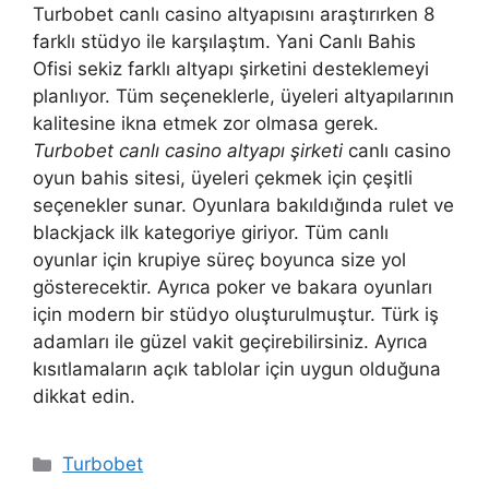
Turbobet canlı casino altyapısını araştırırken 8
farklı stüdyo ile karşılaştım. Yani Canlı Bahis
Ofisi sekiz farklı altyapı şirketini desteklemeyi
planlıyor. Tüm seçeneklerle, üyeleri altyapılarının
kalitesine ikna etmek zor olmasa gerek.
Turbobet canlı casino altyapı şirketi
canlı casino
oyun bahis sitesi, üyeleri çekmek için çeşitli
seçenekler sunar. Oyunlara bakıldığında rulet ve
blackjack ilk kategoriye giriyor. Tüm canlı
oyunlar için krupiye süreç boyunca size yol
gösterecektir. Ayrıca poker ve bakara oyunları
için modern bir stüdyo oluşturulmuştur. Türk iş
adamları ile güzel vakit geçirebilirsiniz. Ayrıca
kısıtlamaların açık tablolar için uygun olduğuna
dikkat edin.
Kategoriler
Turbobet