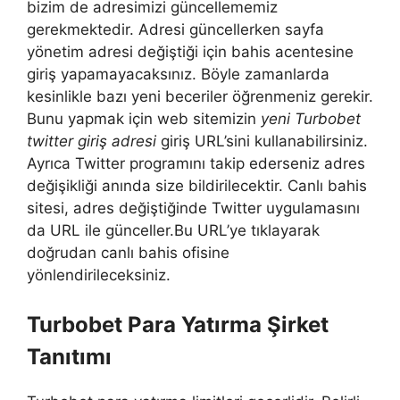
bizim de adresimizi güncellememiz
gerekmektedir. Adresi güncellerken sayfa
yönetim adresi değiştiği için bahis acentesine
giriş yapamayacaksınız. Böyle zamanlarda
kesinlikle bazı yeni beceriler öğrenmeniz gerekir.
Bunu yapmak için web sitemizin
yeni Turbobet
twitter giriş adresi
giriş URL’sini kullanabilirsiniz.
Ayrıca Twitter programını takip ederseniz adres
değişikliği anında size bildirilecektir. Canlı bahis
sitesi, adres değiştiğinde Twitter uygulamasını
da URL ile günceller.Bu URL’ye tıklayarak
doğrudan canlı bahis ofisine
yönlendirileceksiniz.
Turbobet Para Yatırma Şirket
Tanıtımı