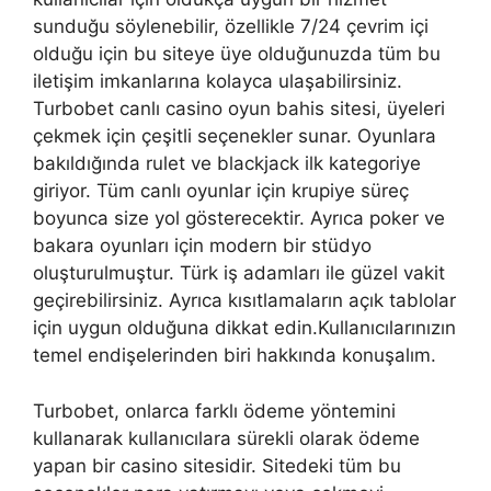
sunduğu söylenebilir, özellikle 7/24 çevrim içi
olduğu için bu siteye üye olduğunuzda tüm bu
iletişim imkanlarına kolayca ulaşabilirsiniz.
Turbobet canlı casino oyun bahis sitesi, üyeleri
çekmek için çeşitli seçenekler sunar. Oyunlara
bakıldığında rulet ve blackjack ilk kategoriye
giriyor. Tüm canlı oyunlar için krupiye süreç
boyunca size yol gösterecektir. Ayrıca poker ve
bakara oyunları için modern bir stüdyo
oluşturulmuştur. Türk iş adamları ile güzel vakit
geçirebilirsiniz. Ayrıca kısıtlamaların açık tablolar
için uygun olduğuna dikkat edin.Kullanıcılarınızın
temel endişelerinden biri hakkında konuşalım.
Turbobet, onlarca farklı ödeme yöntemini
kullanarak kullanıcılara sürekli olarak ödeme
yapan bir casino sitesidir. Sitedeki tüm bu