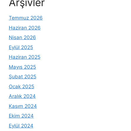
Arşivler
Temmuz 2026
Haziran 2026
Nisan 2026
Eylül 2025
Haziran 2025
Mayıs 2025
Şubat 2025
Ocak 2025
Aralık 2024
Kasım 2024
Ekim 2024
Eylül 2024