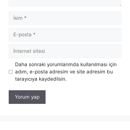
İsim
E-
posta
İnternet
sitesi
Daha sonraki yorumlarımda kullanılması için
adım, e-posta adresim ve site adresim bu
tarayıcıya kaydedilsin.