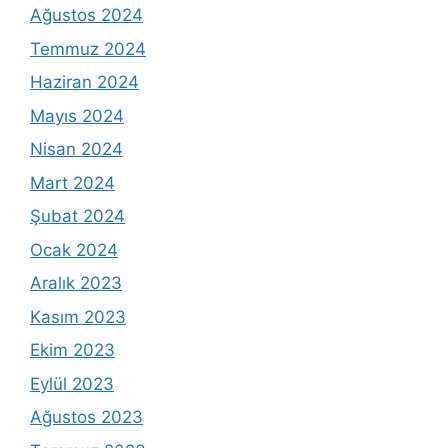
Ağustos 2024
Temmuz 2024
Haziran 2024
Mayıs 2024
Nisan 2024
Mart 2024
Şubat 2024
Ocak 2024
Aralık 2023
Kasım 2023
Ekim 2023
Eylül 2023
Ağustos 2023