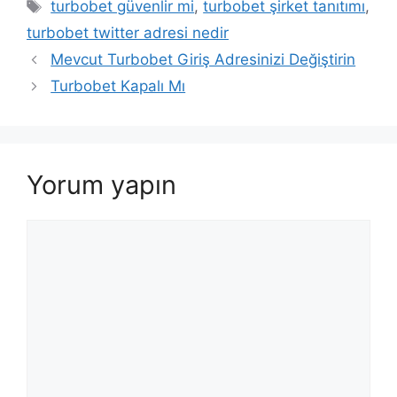
Etiketler
turbobet güvenlir mi
,
turbobet şirket tanıtımı
,
turbobet twitter adresi nedir
Mevcut Turbobet Giriş Adresinizi Değiştirin
Turbobet Kapalı Mı
Yorum yapın
Yorum