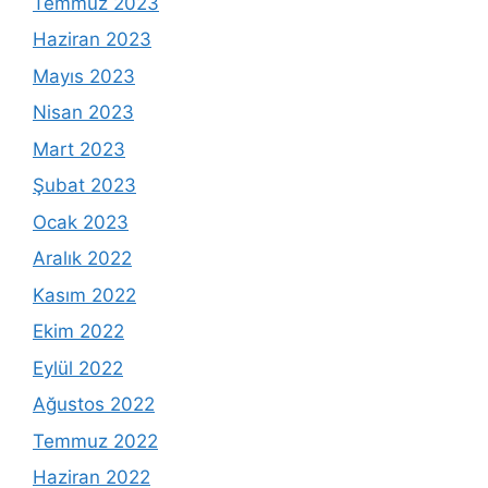
Temmuz 2023
Haziran 2023
Mayıs 2023
Nisan 2023
Mart 2023
Şubat 2023
Ocak 2023
Aralık 2022
Kasım 2022
Ekim 2022
Eylül 2022
Ağustos 2022
Temmuz 2022
Haziran 2022